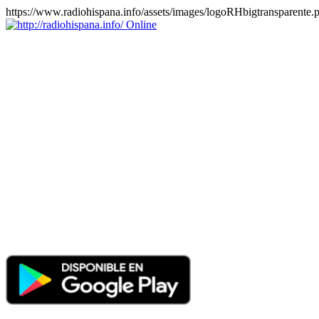
https://www.radiohispana.info/assets/images/logoRHbigtransparente.
Online
https://radiohispana.info
Tiene 15.505 emisoras de radio por web y móvil, para que los
puedas disfrutar, entretenimiento, información y música de todos los
géneros. Países: ARGENTINA, BOLIVIA, BRASIL, CHILE,
COLOMBIA, COSTA RICA, CUBA, ECUADOR, EL
SALVADOR, ESPAÑA, EE.UU, GUATEMALA, HAITI,
HONDURAS, JAMAICA, MARRUECOS, MÉXICO,
NICARAGUA, PANAMA, PARAGUAY, PERÚ, PORTUGAL,
PUERTO RICO, REINO UNIDO, RUMANIA, DOMINICANA,
TRINIDAD AND TOBAGO, URUGUAY y VENEZUELA.
Haga clic en el logo de las estaciones de radio para oirlas, además
los puedes disfrutar también en el celular/móvil Android, en el
Google Play Store, tiene función de grabación, podrás grabar y
crearte playlists gratis. Descargas: