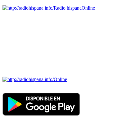
Radio hispana
Online
Todas las principales estaciones de radio del mundo hispano,
portugués-brasileiro y anglosajon (ARGENTINA, BOLIVIA,
BRASIL, CHILE, COLOMBIA, COSTA RICA, CUBA,
ECUADOR, EL SALVADOR, ESPAÑA, GUATEMALA,
HAITI, HONDURAS, JAMAICA, MÉXICO, NICARAGUA,
PANAMA, PARAGUAY, PERÚ, PORTUGAL, PUERTO RICO,
REINO UNIDO, DOMINICANA, TRINIDAD AND TOBAGO,
URUGUAY y VENEZUELA). Haga clic en el logo de las
estaciones de radio para oirlas. (Estamos trabajando incorporando
más estaciones diariamente).
Online
Nuevo: Emisoras de radio por web y móvil. Descargas: