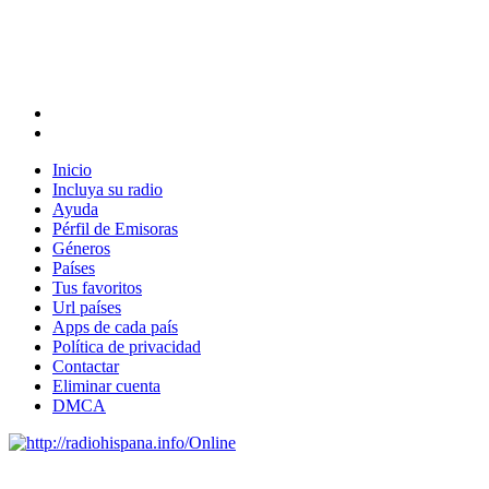
Inicio
Incluya su radio
Ayuda
Pérfil de Emisoras
Géneros
Países
Tus favoritos
Url países
Apps de cada país
Política de privacidad
Contactar
Eliminar cuenta
DMCA
Online
Emisoras de radio por web y móvil.