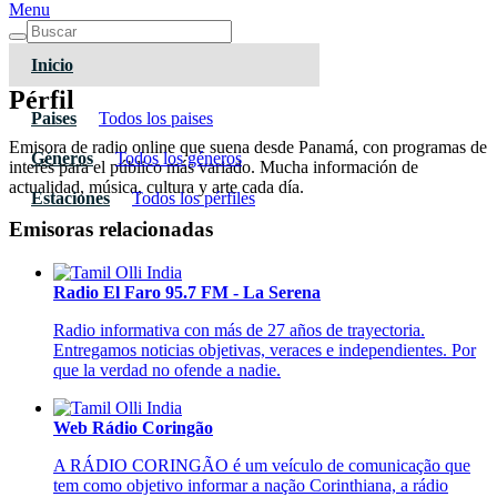
Menu
Inicio
Pérfil
Paises
Todos los paises
Emisora de radio online que suena desde Panamá, con programas de
Géneros
Todos los géneros
interés para el público más variado. Mucha información de
actualidad, música, cultura y arte cada día.
Estaciones
Todos los pérfiles
Emisoras relacionadas
Radio El Faro 95.7 FM - La Serena
Radio informativa con más de 27 años de trayectoria.
Entregamos noticias objetivas, veraces e independientes. Por
que la verdad no ofende a nadie.
Web Rádio Coringão
A RÁDIO CORINGÃO é um veículo de comunicação que
tem como objetivo informar a nação Corinthiana, a rádio