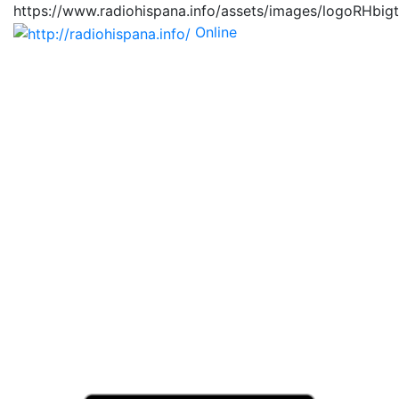
https://www.radiohispana.info/assets/images/logoRHbig
Online
https://radiohispana.i
Tiene 15.505 emisoras de radio por web y móvil, para
que los puedas disfrutar, entretenimiento, información
y música de todos los géneros. Países: ARGENTINA,
BOLIVIA, BRASIL, CHILE, COLOMBIA, COSTA RICA,
CUBA, ECUADOR, EL SALVADOR, ESPAÑA, EE.UU,
GUATEMALA, HAITI, HONDURAS, JAMAICA,
MARRUECOS, MÉXICO, NICARAGUA, PANAMA,
PARAGUAY, PERÚ, PORTUGAL, PUERTO RICO, REINO
UNIDO, RUMANIA, DOMINICANA, TRINIDAD AND
TOBAGO, URUGUAY y VENEZUELA. Haga clic en el
logo de las estaciones de radio para oirlas, además los
puedes disfrutar también en el celular/móvil Android,
en el Google Play Store, tiene función de grabación,
podrás grabar y crearte playlists gratis. Descargas: