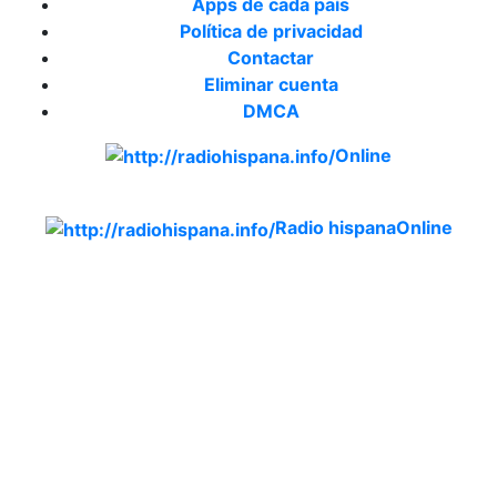
Apps de cada país
Política de privacidad
Contactar
Eliminar cuenta
DMCA
Online
Emisoras de radio por web y móvil.
Radio hispana
Online
Todas las principales estaciones de radio del mundo
hispano, portugués-brasileiro y anglosajon (ARGENTINA,
BOLIVIA, BRASIL, CHILE, COLOMBIA, COSTA RICA,
CUBA, ECUADOR, EL SALVADOR, ESPAÑA, GUATEMALA,
HAITI, HONDURAS, JAMAICA, MÉXICO, NICARAGUA,
PANAMA, PARAGUAY, PERÚ, PORTUGAL, PUERTO RICO,
REINO UNIDO, DOMINICANA, TRINIDAD AND TOBAGO,
URUGUAY y VENEZUELA). Haga clic en el logo de las
estaciones de radio para oirlas. (Estamos trabajando
incorporando más estaciones diariamente).