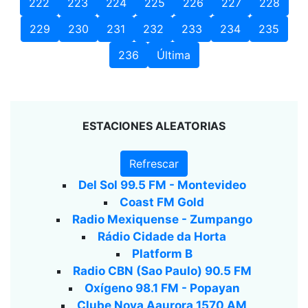
222
223
224
225
226
227
228
229
230
231
232
233
234
235
236
Última
ESTACIONES ALEATORIAS
Refrescar
Del Sol 99.5 FM - Montevideo
Coast FM Gold
Radio Mexiquense - Zumpango
Rádio Cidade da Horta
Platform B
Radio CBN (Sao Paulo) 90.5 FM
Oxígeno 98.1 FM - Popayan
Clube Nova Aaurora 1570 AM