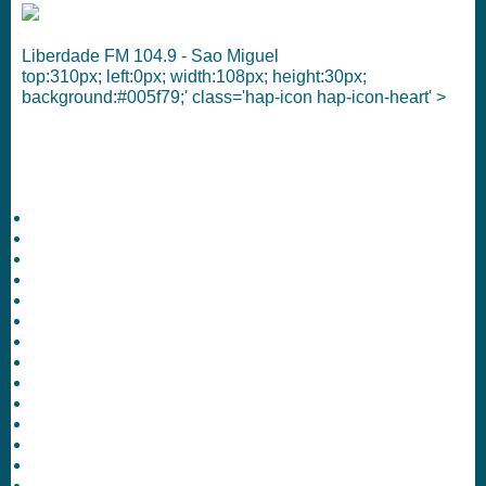
Liberdade FM 104.9 - Sao Miguel
top:310px; left:0px; width:108px; height:30px;
background:#005f79;' class='hap-icon hap-icon-heart' >