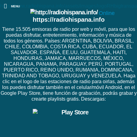
https://www.radiohispana.info/assets/images/logoRHbigtranspa
MENU
Online
https://radiohispana.info
Tiene 15.505 emisoras de radio por web y móvil, para que los
puedas disfrutar, entretenimiento, información y música de
todos los géneros. Países: ARGENTINA, BOLIVIA, BRASIL,
CHILE, COLOMBIA, COSTA RICA, CUBA, ECUADOR, EL
SALVADOR, ESPAÑA, EE.UU, GUATEMALA, HAITI,
HONDURAS, JAMAICA, MARRUECOS, MÉXICO,
NICARAGUA, PANAMA, PARAGUAY, PERÚ, PORTUGAL,
PUERTO RICO, REINO UNIDO, RUMANIA, DOMINICANA,
TRINIDAD AND TOBAGO, URUGUAY y VENEZUELA. Haga
clic en el logo de las estaciones de radio para oirlas, además
los puedes disfrutar también en el celular/móvil Android, en el
Google Play Store, tiene función de grabación, podrás grabar y
crearte playlists gratis. Descargas: