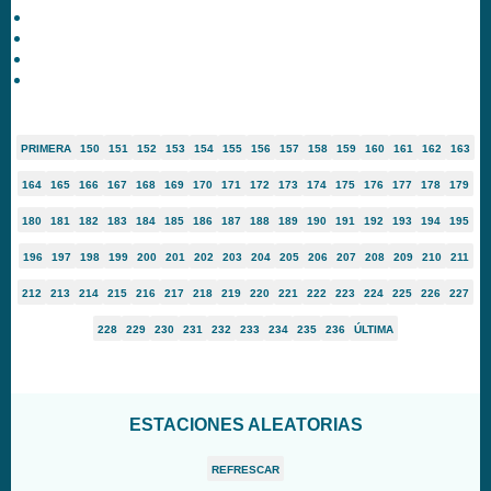
PRIMERA
150
151
152
153
154
155
156
157
158
159
160
161
162
163
164
165
166
167
168
169
170
171
172
173
174
175
176
177
178
179
180
181
182
183
184
185
186
187
188
189
190
191
192
193
194
195
196
197
198
199
200
201
202
203
204
205
206
207
208
209
210
211
212
213
214
215
216
217
218
219
220
221
222
223
224
225
226
227
228
229
230
231
232
233
234
235
236
ÚLTIMA
ESTACIONES ALEATORIAS
REFRESCAR