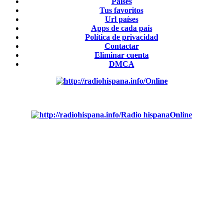
Países
Tus favoritos
Url países
Apps de cada país
Política de privacidad
Contactar
Eliminar cuenta
DMCA
Online
Emisoras de radio por web y móvil.
Radio hispana
Online
Todas las principales estaciones de radio del mundo hispano,
portugués-brasileiro y anglosajon (ARGENTINA, BOLIVIA,
BRASIL, CHILE, COLOMBIA, COSTA RICA, CUBA,
ECUADOR, EL SALVADOR, ESPAÑA, GUATEMALA,
HAITI, HONDURAS, JAMAICA, MÉXICO, NICARAGUA,
PANAMA, PARAGUAY, PERÚ, PORTUGAL, PUERTO
RICO, REINO UNIDO, DOMINICANA, TRINIDAD AND
TOBAGO, URUGUAY y VENEZUELA). Haga clic en el logo
de las estaciones de radio para oirlas. (Estamos trabajando
incorporando más estaciones diariamente).