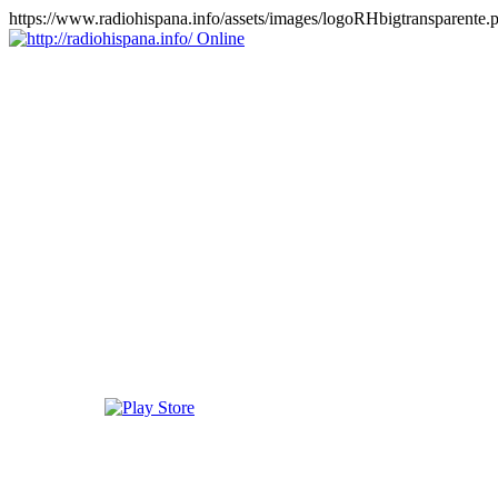
https://www.radiohispana.info/assets/images/logoRHbigtransparente.
Online
https://radiohispana.info
Tiene 15.505 emisoras de radio por web y móvil, para que los
puedas disfrutar, entretenimiento, información y música de todos los
géneros. Países: ARGENTINA, BOLIVIA, BRASIL, CHILE,
COLOMBIA, COSTA RICA, CUBA, ECUADOR, EL
SALVADOR, ESPAÑA, EE.UU, GUATEMALA, HAITI,
HONDURAS, JAMAICA, MARRUECOS, MÉXICO,
NICARAGUA, PANAMA, PARAGUAY, PERÚ, PORTUGAL,
PUERTO RICO, REINO UNIDO, RUMANIA, DOMINICANA,
TRINIDAD AND TOBAGO, URUGUAY y VENEZUELA.
Haga clic en el logo de las estaciones de radio para oirlas, además
los puedes disfrutar también en el celular/móvil Android, en el
Google Play Store, tiene función de grabación, podrás grabar y
crearte playlists gratis. Descargas: