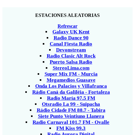
ESTACIONES ALEATORIAS
Refrescar
Galaxy UK Kent
Radio Dance 90
Canal Fiesta Radio
Devonstream
Radio Clasic Alt Rock
Puerto Salsa Radio
StereoLima.com
Super Mix FM - Murcia
Megamedios Guasave
Onda Los Palacios y Villafranca
Rádio Caná da Galiléia - Fortaleza
Radio María 97.5 FM
Otsradio La 99 - Suipacha
Rádio Cidade FM 88.7 - Tabira
Siete Punto Veintiuno Llanera
Radio Carnaval 101.7 FM - Ovalle
FM Kiss 99.3
Radio Aurora Digital