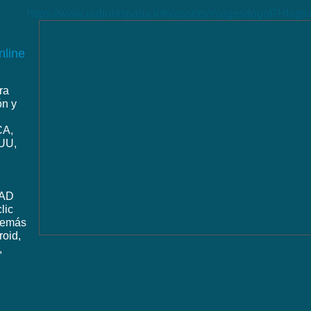
https://www.radiohispana.info/assets/images/logoRHbigt
nline
ra
ón y
CA,
UU,
DAD
lic
además
roid,
,