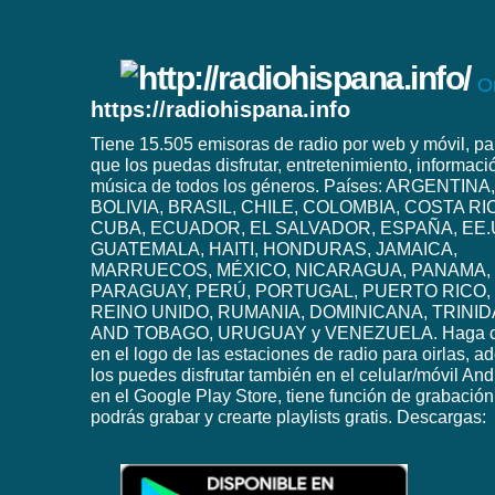
O
https://radiohispana.info
Tiene 15.505 emisoras de radio por web y móvil, pa
que los puedas disfrutar, entretenimiento, informaci
música de todos los géneros. Países: ARGENTINA,
BOLIVIA, BRASIL, CHILE, COLOMBIA, COSTA RI
CUBA, ECUADOR, EL SALVADOR, ESPAÑA, EE.
GUATEMALA, HAITI, HONDURAS, JAMAICA,
MARRUECOS, MÉXICO, NICARAGUA, PANAMA,
PARAGUAY, PERÚ, PORTUGAL, PUERTO RICO,
REINO UNIDO, RUMANIA, DOMINICANA, TRINI
AND TOBAGO, URUGUAY y VENEZUELA. Haga c
en el logo de las estaciones de radio para oirlas, 
los puedes disfrutar también en el celular/móvil And
en el Google Play Store, tiene función de grabación
podrás grabar y crearte playlists gratis. Descargas: