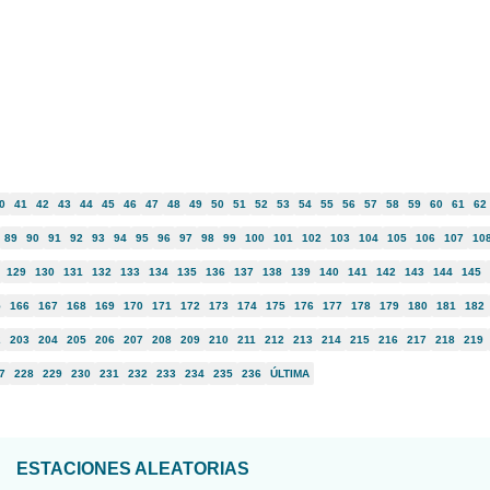
0
41
42
43
44
45
46
47
48
49
50
51
52
53
54
55
56
57
58
59
60
61
62
89
90
91
92
93
94
95
96
97
98
99
100
101
102
103
104
105
106
107
10
129
130
131
132
133
134
135
136
137
138
139
140
141
142
143
144
145
5
166
167
168
169
170
171
172
173
174
175
176
177
178
179
180
181
182
2
203
204
205
206
207
208
209
210
211
212
213
214
215
216
217
218
219
7
228
229
230
231
232
233
234
235
236
ÚLTIMA
ESTACIONES ALEATORIAS