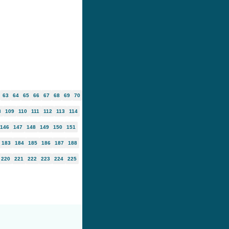
63
64
65
66
67
68
69
70
8
109
110
111
112
113
114
146
147
148
149
150
151
183
184
185
186
187
188
220
221
222
223
224
225