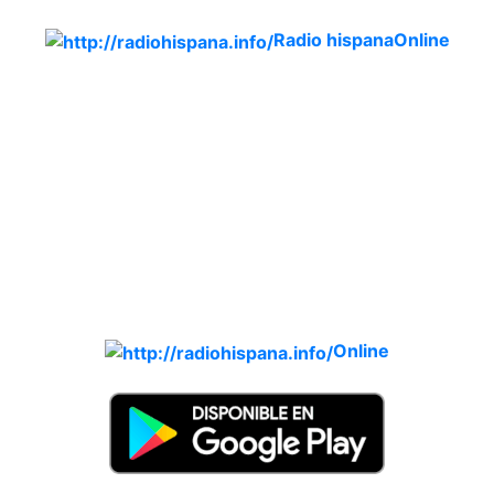
Radio hispana
Online
Todas las principales estaciones de radio del mundo
hispano, portugués-brasileiro y anglosajon (ARGENTINA,
BOLIVIA, BRASIL, CHILE, COLOMBIA, COSTA RICA,
CUBA, ECUADOR, EL SALVADOR, ESPAÑA, GUATEMALA,
HAITI, HONDURAS, JAMAICA, MÉXICO, NICARAGUA,
PANAMA, PARAGUAY, PERÚ, PORTUGAL, PUERTO RICO,
REINO UNIDO, DOMINICANA, TRINIDAD AND TOBAGO,
URUGUAY y VENEZUELA). Haga clic en el logo de las
estaciones de radio para oirlas. (Estamos trabajando
incorporando más estaciones diariamente).
Online
Nuevo: Emisoras de radio por web y móvil. Descargas: