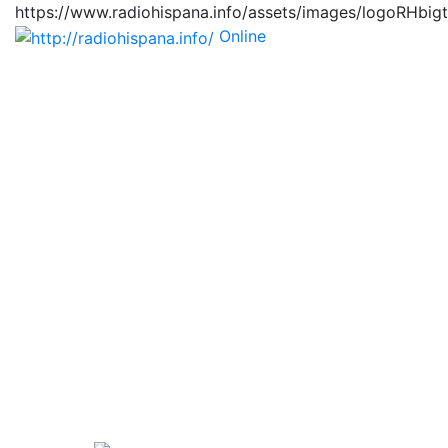
https://www.radiohispana.info/assets/images/logoRHbig
Online
https://radiohispana.i
Tiene 15.505 emisoras de radio por web y móvil, para
que los puedas disfrutar, entretenimiento, información
y música de todos los géneros. Países: ARGENTINA,
BOLIVIA, BRASIL, CHILE, COLOMBIA, COSTA RICA,
CUBA, ECUADOR, EL SALVADOR, ESPAÑA, EE.UU,
GUATEMALA, HAITI, HONDURAS, JAMAICA,
MARRUECOS, MÉXICO, NICARAGUA, PANAMA,
PARAGUAY, PERÚ, PORTUGAL, PUERTO RICO, REINO
UNIDO, RUMANIA, DOMINICANA, TRINIDAD AND
TOBAGO, URUGUAY y VENEZUELA. Haga clic en el
logo de las estaciones de radio para oirlas, además los
puedes disfrutar también en el celular/móvil Android,
en el Google Play Store, tiene función de grabación,
podrás grabar y crearte playlists gratis. Descargas: