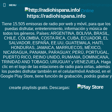
https://www.radiohispana.info/assets/images/logoRHbigtranspa
MENU
Online
https://radiohispana.info
Tiene 15.505 emisoras de radio por web y móvil, para que los
puedas disfrutar, entretenimiento, información y música de
todos los géneros. Países: ARGENTINA, BOLIVIA, BRASIL,
CHILE, COLOMBIA, COSTA RICA, CUBA, ECUADOR, EL
SALVADOR, ESPAÑA, EE.UU, GUATEMALA, HAITI,
HONDURAS, JAMAICA, MARRUECOS, MÉXICO,
NICARAGUA, PANAMA, PARAGUAY, PERÚ, PORTUGAL,
PUERTO RICO, REINO UNIDO, RUMANIA, DOMINICANA,
TRINIDAD AND TOBAGO, URUGUAY y VENEZUELA. Haga
clic en el logo de las estaciones de radio para oirlas, además
los puedes disfrutar también en el celular/móvil Android, en el
Google Play Store, tiene función de grabación, podrás grabar y
crearte playlists gratis. Descargas: