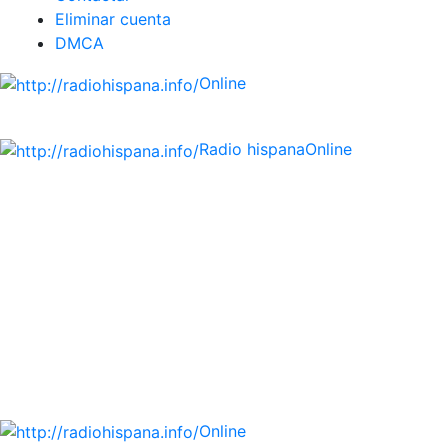
Eliminar cuenta
DMCA
Online
Emisoras de radio por web y móvil.
Radio hispana
Online
Todas las principales estaciones de radio del mundo
hispano, portugués-brasileiro y anglosajon (ARGENTINA,
BOLIVIA, BRASIL, CHILE, COLOMBIA, COSTA RICA, CUBA,
ECUADOR, EL SALVADOR, ESPAÑA, GUATEMALA, HAITI,
HONDURAS, JAMAICA, MÉXICO, NICARAGUA, PANAMA,
PARAGUAY, PERÚ, PORTUGAL, PUERTO RICO, REINO
UNIDO, DOMINICANA, TRINIDAD AND TOBAGO, URUGUAY
y VENEZUELA). Haga clic en el logo de las estaciones de
radio para oirlas. (Estamos trabajando incorporando más
estaciones diariamente).
Online