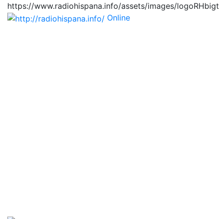
https://www.radiohispana.info/assets/images/logoRHbig
Online
https://radiohispana.i
Tiene 15.505 emisoras de radio por web y móvil, para
que los puedas disfrutar, entretenimiento, información
y música de todos los géneros. Países: ARGENTINA,
BOLIVIA, BRASIL, CHILE, COLOMBIA, COSTA RICA,
CUBA, ECUADOR, EL SALVADOR, ESPAÑA, EE.UU,
GUATEMALA, HAITI, HONDURAS, JAMAICA,
MARRUECOS, MÉXICO, NICARAGUA, PANAMA,
PARAGUAY, PERÚ, PORTUGAL, PUERTO RICO, REINO
UNIDO, RUMANIA, DOMINICANA, TRINIDAD AND
TOBAGO, URUGUAY y VENEZUELA. Haga clic en el
logo de las estaciones de radio para oirlas, además los
puedes disfrutar también en el celular/móvil Android,
en el Google Play Store, tiene función de grabación,
podrás grabar y crearte playlists gratis. Descargas: