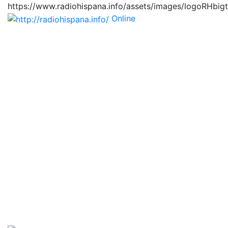
https://www.radiohispana.info/assets/images/logoRHbig
Online
https://radiohispana.i
Tiene 15.505 emisoras de radio por web y móvil, para
que los puedas disfrutar, entretenimiento, información
y música de todos los géneros. Países: ARGENTINA,
BOLIVIA, BRASIL, CHILE, COLOMBIA, COSTA RICA,
CUBA, ECUADOR, EL SALVADOR, ESPAÑA, EE.UU,
GUATEMALA, HAITI, HONDURAS, JAMAICA,
MARRUECOS, MÉXICO, NICARAGUA, PANAMA,
PARAGUAY, PERÚ, PORTUGAL, PUERTO RICO, REINO
UNIDO, RUMANIA, DOMINICANA, TRINIDAD AND
TOBAGO, URUGUAY y VENEZUELA. Haga clic en el
logo de las estaciones de radio para oirlas, además los
puedes disfrutar también en el celular/móvil Android,
en el Google Play Store, tiene función de grabación,
podrás grabar y crearte playlists gratis. Descargas: