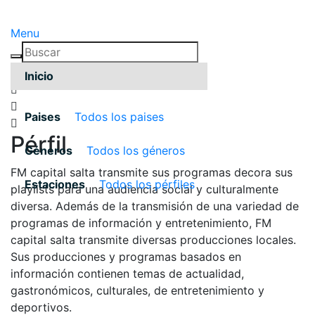
Menu
Inicio
Paises
Todos los paises
Pérfil
Géneros
Todos los géneros
FM capital salta transmite sus programas decora sus
Estaciones
Todos los pérfiles
playlists para una audiencia social y culturalmente
diversa. Además de la transmisión de una variedad de
programas de información y entretenimiento, FM
capital salta transmite diversas producciones locales.
Sus producciones y programas basados en
información contienen temas de actualidad,
gastronómicos, culturales, de entretenimiento y
deportivos.