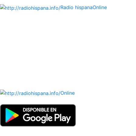
Radio hispana
Online
Todas las principales estaciones de radio del mundo
hispano, portugués-brasileiro y anglosajon (ARGENTINA,
BOLIVIA, BRASIL, CHILE, COLOMBIA, COSTA RICA, CUBA,
ECUADOR, EL SALVADOR, ESPAÑA, GUATEMALA, HAITI,
HONDURAS, JAMAICA, MÉXICO, NICARAGUA, PANAMA,
PARAGUAY, PERÚ, PORTUGAL, PUERTO RICO, REINO
UNIDO, DOMINICANA, TRINIDAD AND TOBAGO, URUGUAY
y VENEZUELA). Haga clic en el logo de las estaciones de
radio para oirlas. (Estamos trabajando incorporando más
estaciones diariamente).
Online
Nuevo: Emisoras de radio por web y móvil. Descargas: