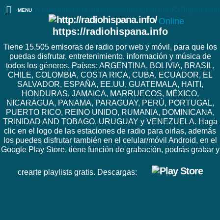
https://www.radiohispana.info/assets/images/logoRHbigtranspa
MENU
Online
https://radiohispana.info
Tiene 15.505 emisoras de radio por web y móvil, para que los
puedas disfrutar, entretenimiento, información y música de
todos los géneros. Países: ARGENTINA, BOLIVIA, BRASIL,
CHILE, COLOMBIA, COSTA RICA, CUBA, ECUADOR, EL
SALVADOR, ESPAÑA, EE.UU, GUATEMALA, HAITI,
HONDURAS, JAMAICA, MARRUECOS, MÉXICO,
NICARAGUA, PANAMA, PARAGUAY, PERÚ, PORTUGAL,
PUERTO RICO, REINO UNIDO, RUMANIA, DOMINICANA,
TRINIDAD AND TOBAGO, URUGUAY y VENEZUELA. Haga
clic en el logo de las estaciones de radio para oirlas, además
los puedes disfrutar también en el celular/móvil Android, en el
Google Play Store, tiene función de grabación, podrás grabar y
crearte playlists gratis. Descargas: