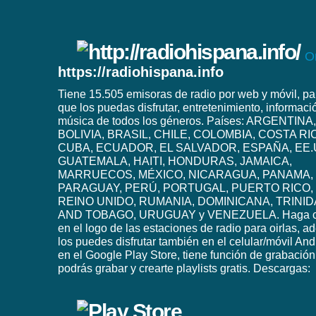
O
https://radiohispana.info
Tiene 15.505 emisoras de radio por web y móvil, pa
que los puedas disfrutar, entretenimiento, informaci
música de todos los géneros. Países: ARGENTINA,
BOLIVIA, BRASIL, CHILE, COLOMBIA, COSTA RI
CUBA, ECUADOR, EL SALVADOR, ESPAÑA, EE.
GUATEMALA, HAITI, HONDURAS, JAMAICA,
MARRUECOS, MÉXICO, NICARAGUA, PANAMA,
PARAGUAY, PERÚ, PORTUGAL, PUERTO RICO,
REINO UNIDO, RUMANIA, DOMINICANA, TRINI
AND TOBAGO, URUGUAY y VENEZUELA. Haga c
en el logo de las estaciones de radio para oirlas, 
los puedes disfrutar también en el celular/móvil And
en el Google Play Store, tiene función de grabación
podrás grabar y crearte playlists gratis. Descargas: