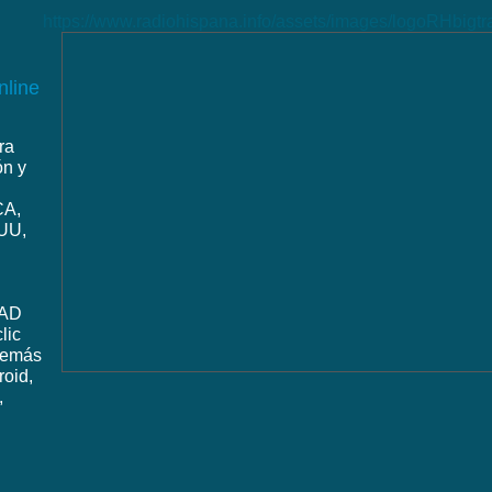
https://www.radiohispana.info/assets/images/logoRHbigt
nline
ra
ón y
CA,
UU,
DAD
lic
además
roid,
,