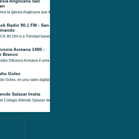
lesia Anglicana San
an
os la Iglesia Anglicana que trabaja expandiendo el Reino de Dios en los cerros de 
ck Radio 90.1 FM - San
rnando
K 90.1fm is a Trinidad based total local radio station which WACK 90.1fm is a cult
fusora Acreana 1400 -
o Branco
ádio Difusora Acreana é uma emissora de rádio que está localizada em Rio Branco,
dio Golex
io Golex, es una radio digital deportiva de Extremadura, especializada en Fútbol.
lende Salazar Irratia
el Colegio Allende Salazar de Gernika-Lumo estamos inmersos en la cadena de no