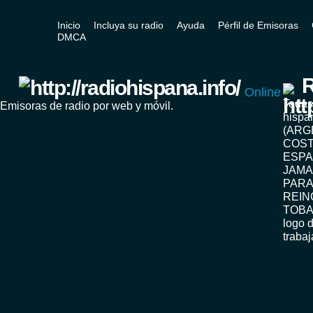
Inicio
Incluya su radio
Ayuda
Pérfil de Emisoras
DMCA
R
Online
Todas
Emisoras de radio por web y móvil.
hispa
(ARG
COST
ESPA
JAMA
PARA
REIN
TOBA
logo d
traba