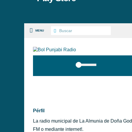
MENU
S PAISES
 GÉNEROS
PÉRFILES
Pérfil
La radio municipal de La Almunia de Doña God
FM o mediante internet!.