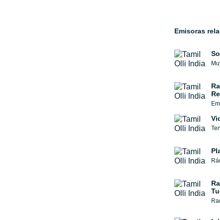
Emisoras rel
So
Ra
Re
Vi
Pl
Rád
Ra
Tu
Rad