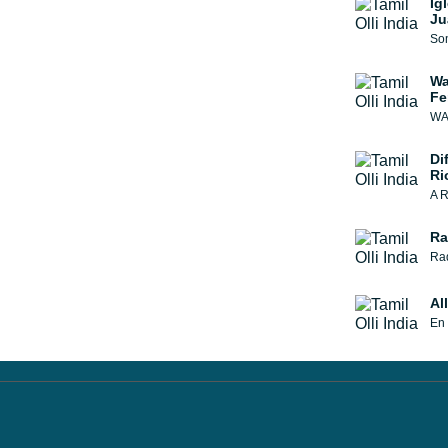
Ig
Ju
Som
Wa
Fe
WAC
Di
Ri
A R
Ra
Rad
Al
En 