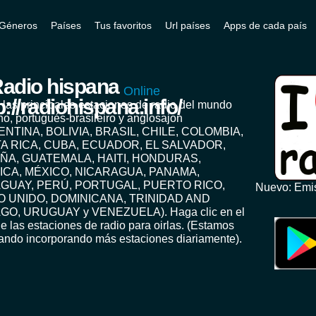
Géneros
Países
Tus favoritos
Url países
Apps de cada país
adio hispana
Online
 las principales estaciones de radio del mundo
no, portugués-brasileiro y anglosajon
ENTINA, BOLIVIA, BRASIL, CHILE, COLOMBIA,
A RICA, CUBA, ECUADOR, EL SALVADOR,
ÑA, GUATEMALA, HAITI, HONDURAS,
ICA, MÉXICO, NICARAGUA, PANAMA,
GUAY, PERÚ, PORTUGAL, PUERTO RICO,
Nuevo: Emis
O UNIDO, DOMINICANA, TRINIDAD AND
GO, URUGUAY y VENEZUELA). Haga clic en el
e las estaciones de radio para oirlas. (Estamos
jando incorporando más estaciones diariamente).