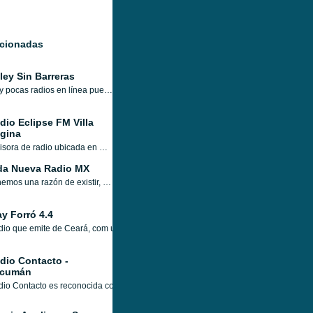
acionadas
ley Sin Barreras
Muy pocas radios en línea pueden atraer a sus oyentes en el momento en que sus oyentes sintonizan y Soley Sin Barreras es ese tipo de radio que ha ilustrado su horario y estilo de programas de tal manera que cada vez que un oyente sintoniza Soley Sin Barreras atraído por la belleza de la radio y sus programas
dio Eclipse FM Villa
gina
Emisora de radio ubicada en Villa Regina, Argentina, ofrece información y entretenimiento, con los mejores éxitos en español de la actualidad..
da Nueva Radio MX
Tenemos una razón de existir, ser un canal de bendición para tu vida, Somos una casa radial, somos una familia en Cristo Jesús!!! somos la emisora que #TeAcercaADios
ay Forró 4.4
io que emite de Ceará, com uma programação musical que abrange vários gêneros
dio Contacto -
cumán
io Contacto es reconocida como una emisora pionera de la radiodifusión cultural y