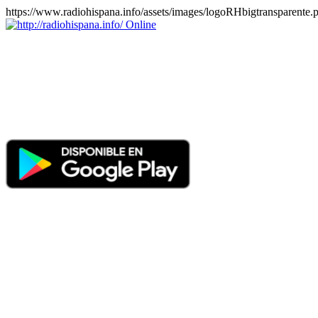
https://www.radiohispana.info/assets/images/logoRHbigtransparente.
Online
https://radiohispana.info
Tiene 15.505 emisoras de radio por web y móvil, para que los pu
COSTA RICA, CUBA, ECUADOR, EL SALVADOR, ESPAÑA,
PERÚ, PORTUGAL, PUERTO RICO, REINO UNIDO, RUMANIA, DO
oirlas, además los puedes disfrutar también en el celular/móvil Android