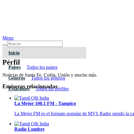
Menu
Inicio
Pérfil
Paises
Todos los paises
Noticias de Santa Fe, Colón, Unión y mucho más.
Géneros
Todos los géneros
Emisoras relacionadas
Estaciones
Todos los pérfiles
La Mejor 100.1 FM - Tampico
La Mejor FM es el formato popular de MVS Radio siendo la ca
Radio Lumbre