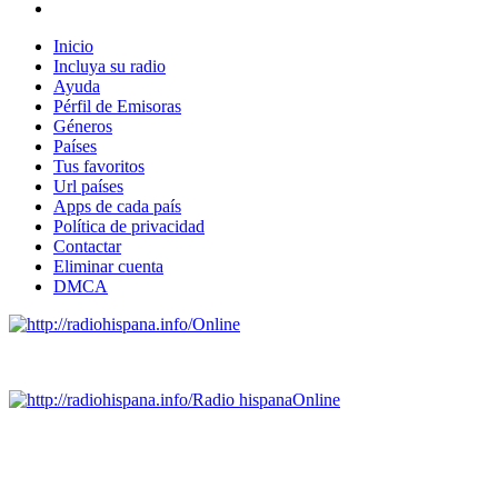
Inicio
Incluya su radio
Ayuda
Pérfil de Emisoras
Géneros
Países
Tus favoritos
Url países
Apps de cada país
Política de privacidad
Contactar
Eliminar cuenta
DMCA
Online
Emisoras de radio por web y móvil.
Radio hispana
Online
Todas las principales estaciones de radio del mundo hispano
SALVADOR, ESPAÑA, GUATEMALA, HAITI, HONDURAS, J
DOMINICANA, TRINIDAD AND TOBAGO, URUGUAY y VENEZUELA). Haga 