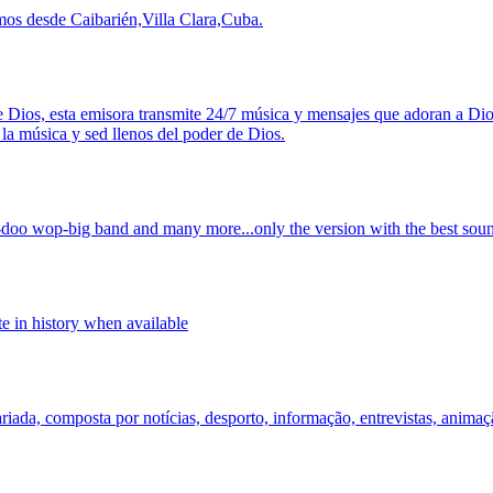
imos desde Caibarién,Villa Clara,Cuba.
 Dios, esta emisora transmite 24/7 música y mensajes que adoran a Dio
la música y sed llenos del poder de Dios.
try-doo wop-big band and many more...only the version with the best soun
 in history when available
ada, composta por notícias, desporto, informação, entrevistas, animaç