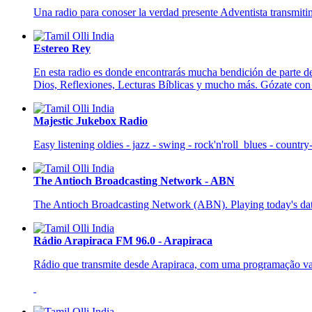
Una radio para conoser la verdad presente Adventista transmit
Estereo Rey
En esta radio es donde encontrarás mucha bendición de parte de
Dios, Reflexiones, Lecturas Bíblicas y mucho más. Gózate con 
Majestic Jukebox Radio
Easy listening oldies - jazz - swing - rock'n'roll blues - coun
The Antioch Broadcasting Network - ABN
The Antioch Broadcasting Network (ABN). Playing today's date
Rádio Arapiraca FM 96.0 - Arapiraca
Rádio que transmite desde Arapiraca, com uma programação vari