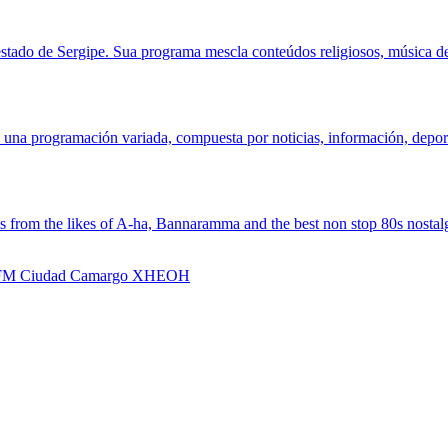
estado de Sergipe. Sua programa mescla conteúdos religiosos, música de
una programación variada, compuesta por noticias, información, deporte
s from the likes of A-ha, Bannaramma and the best non stop 80s nostalgi
1 FM Ciudad Camargo XHEOH