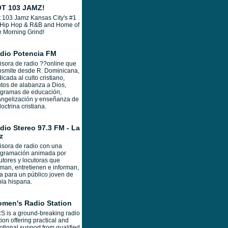
T 103 JAMZ!
 103 Jamz Kansas City's #1
 Hip Hop & R&B and Home of
 Morning Grind!
dio Potencia FM
sora de radio ??online que
nsmite desde R. Dominicana,
icada al culto cristiano,
tos de alabanza a Dios,
ogramas de educación,
ngelización y enseñanza de
doctrina cristiana.
dio Stereo 97.3 FM - La
z
sora de radio con una
ogramación animada por
utores y locutoras que
man, entretienen e informan,
a para un público joven de
la hispana.
men's Radio Station
 is a ground-breaking radio
tion offering practical and
tional support from qualified