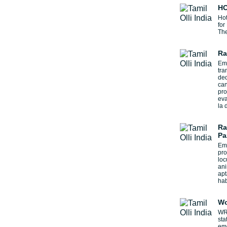
HO
Hot
for
The
Ra
Emi
tra
ded
can
pr
eva
la 
Ra
Pa
Emi
pr
loc
ani
apt
hab
Wo
WRS
sta
emo