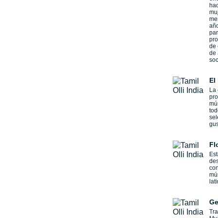
hac
muj
me
año
par
pro
de 
de 
soc
El
La 
pro
mús
tod
sel
gus
Fl
Est
des
co
mús
lat
Ge
Tra