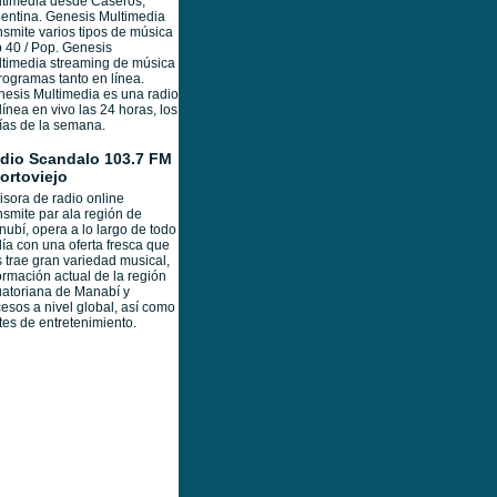
timedia desde Caseros,
entina. Genesis Multimedia
nsmite varios tipos de música
 40 / Pop. Genesis
timedia streaming de música
rogramas tanto en línea.
esis Multimedia es una radio
línea en vivo las 24 horas, los
ías de la semana.
dio Scandalo 103.7 FM
Portoviejo
sora de radio online
nsmite par ala región de
ubí, opera a lo largo de todo
día con una oferta fresca que
 trae gran variedad musical,
ormación actual de la región
atoriana de Manabí y
esos a nivel global, así como
tes de entretenimiento.