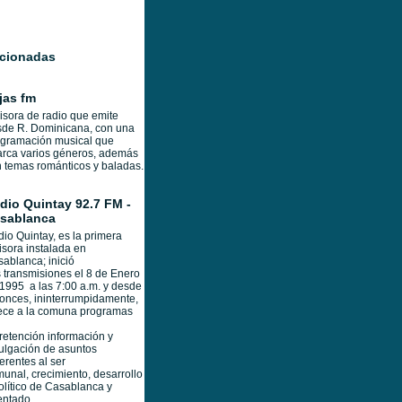
acionadas
jas fm
sora de radio que emite
de R. Dominicana, con una
ogramación musical que
rca varios géneros, además
 temas románticos y baladas.
dio Quintay 92.7 FM -
sablanca
io Quintay, es la primera
sora instalada en
ablanca; inició
 transmisiones el 8 de Enero
1995 a las 7:00 a.m. y desde
onces, ininterrumpidamente,
ece a la comuna programas
retención información y
ulgación de asuntos
erentes al ser
unal, crecimiento, desarrollo
olítico de Casablanca y
entado