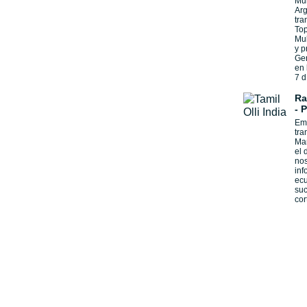
Mul
Arg
tra
Top
Mul
y p
Gen
en 
7 d
Ra
- 
Emi
tra
Man
el 
nos
inf
ecu
suc
cor