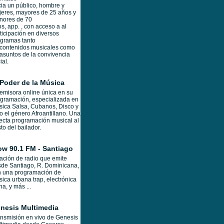
ia un público, hombre y
eres, mayores de 25 años y
nores de 70
s, app. , con acceso a al
ticipación en diversos
gramas tanto
contenidos musicales como
asuntos de la convivencia
ial.
 Poder de la Música
emisora online única en su
gramación, especializada en
ica Salsa, Cubanos, Disco y
o el género Afroantillano. Una
ecta programación musical al
to del bailador.
ow 90.1 FM - Santiago
ación de radio que emite
de Santiago, R. Dominicana,
n una programación de
ica urbana trap, electrónica
ina, y más ...
nesis Multimedia
nsmisión en vivo de Genesis