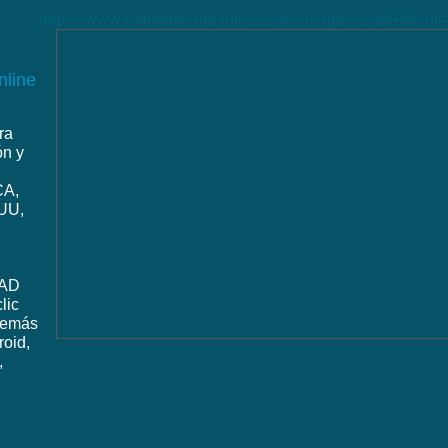
https://www.radiohispana.info/assets/images/logoRHbigt
nline
ra
ón y
CA,
UU,
DAD
lic
además
roid,
,