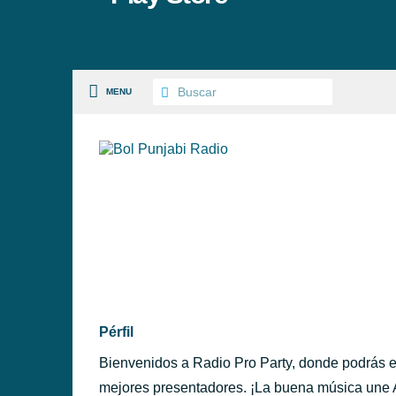
MENU
S PAISES
 GÉNEROS
PÉRFILES
Pérfil
Bienvenidos a Radio Pro Party, donde podrás e
mejores presentadores. ¡La buena música une