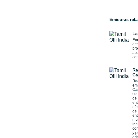
Emisoras rel
La
Emi
des
pr
aba
con
Ra
Ca
Rad
emi
Cas
sus
de 
ent
ofr
de
ent
div
inh
com
y p
ori