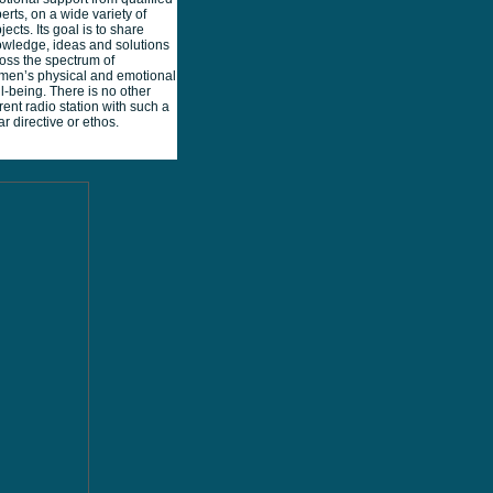
erts, on a wide variety of
jects. Its goal is to share
wledge, ideas and solutions
oss the spectrum of
en’s physical and emotional
l-being. There is no other
rent radio station with such a
ar directive or ethos.