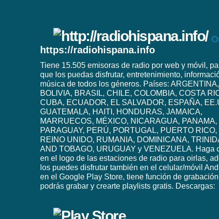
O
https://radiohispana.info
Tiene 15.505 emisoras de radio por web y móvil, pa
que los puedas disfrutar, entretenimiento, informaci
música de todos los géneros. Países: ARGENTINA,
BOLIVIA, BRASIL, CHILE, COLOMBIA, COSTA RI
CUBA, ECUADOR, EL SALVADOR, ESPAÑA, EE.
GUATEMALA, HAITI, HONDURAS, JAMAICA,
MARRUECOS, MÉXICO, NICARAGUA, PANAMA,
PARAGUAY, PERÚ, PORTUGAL, PUERTO RICO,
REINO UNIDO, RUMANIA, DOMINICANA, TRINI
AND TOBAGO, URUGUAY y VENEZUELA. Haga c
en el logo de las estaciones de radio para oirlas, 
los puedes disfrutar también en el celular/móvil And
en el Google Play Store, tiene función de grabación
podrás grabar y crearte playlists gratis. Descargas: