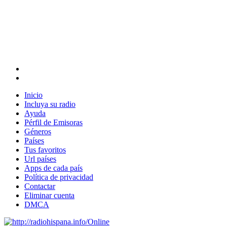
Inicio
Incluya su radio
Ayuda
Pérfil de Emisoras
Géneros
Países
Tus favoritos
Url países
Apps de cada país
Política de privacidad
Contactar
Eliminar cuenta
DMCA
Online