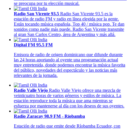
se preocupa por tu elección musical.
Radio San Vicente 93.5
Radio San Vicente 93.5 es la
estación de radio FM y radio en línea elegida por la gente.
Están tocando música española, Top 40 / música pop. Te dan
sonidos como nadie más puede. Radio San Vicente transmite
al gran San Carlos Centro, área de Argentina y más allá.
Digital FM 95.5 FM
Emisora de radio de origen dominicano que difunde durante
las 24 horas aportando al oyente una programación actual
muy entretenida, donde podemos encontrar la música favorita
del público, novedades del espectáculo y las noticias más
relevantes de la jornada.
Radio Valle Viejo
Radio Valle Viejo ofrece una mezcla de
veinticuatro horas de varios géneros y estilos de música. La
estación reproduce toda la música que ama mientras se
esfuerza por mantenerse al día con los deseos de sus oyentes.
Radio Zaracay 98.9 FM - Ríobamba
Estación de radio que emite desde Ríobamba Ecuador, con