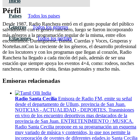
Inicio
Pérfil
Paises
Todos los paises
Desde 1987, Radio Ranchera entró en el gusto popular del público
Géneros
Todos los géneros
salvadoreño con el género ranchero, luego se fueron incorporando
más géneros a la programación regular de la misma, entre ellos
Estaciones
Todos los pérfiles
encontramos: Duranguense, Banda, Cuerdas y Voces, Gruperas y
Norteñas.mCon la creciente de los géneros, el desarrollo profesional
de los locutores y con los programas que llegan al corazón, Radio
Ranchera ha llegado a cada rincón del país, además de ser una
estación que siempre apoya los eventos 4×4, como: rodeos, noches
rancheras, carreras de cinta, fiestas patronales y mucho más.
Emisoras relacionadas
Radio Santa Cecilia
Emisora de Radio FM, emite su señal
desde el departamento de Ullum, provincia de San Juan.
NOTICIAS - ACTUALIDAD - DEPORTES. Trasmisiones
en vivo de los encuentro deportivos mas destacados de la
provincia de San Juan. ENTRETENIMIENTO / MUSICA.
Radio Santa Cecilia propone en su programación un esquema
muy variado de música y contenidos, lo que nos permite la
incorporación de oyentes de diferentes edades.io Santa Cecilia