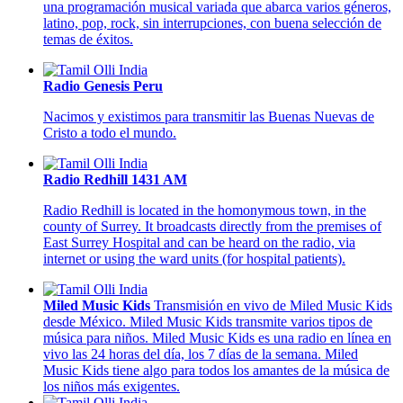
una programación musical variada que abarca varios géneros,
latino, pop, rock, sin interrupciones, con buena selección de
temas de éxitos.
Radio Genesis Peru
Nacimos y existimos para transmitir las Buenas Nuevas de
Cristo a todo el mundo.
Radio Redhill 1431 AM
Radio Redhill is located in the homonymous town, in the
county of Surrey. It broadcasts directly from the premises of
East Surrey Hospital and can be heard on the radio, via
internet or using the ward units (for hospital patients).
Miled Music Kids
Transmisión en vivo de Miled Music Kids
desde México. Miled Music Kids transmite varios tipos de
música para niños. Miled Music Kids es una radio en línea en
vivo las 24 horas del día, los 7 días de la semana. Miled
Music Kids tiene algo para todos los amantes de la música de
los niños más exigentes.