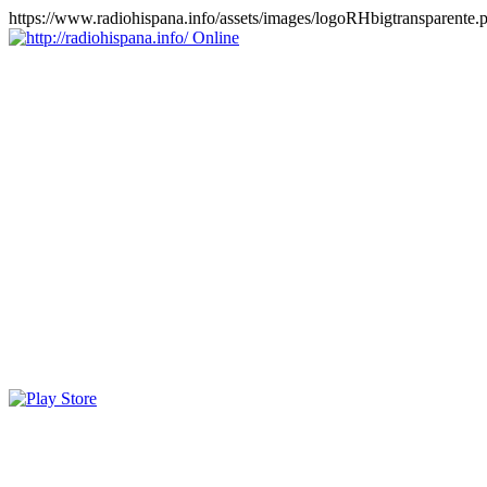
https://www.radiohispana.info/assets/images/logoRHbigtransparente.
Online
https://radiohispana.info
Tiene 15.505 emisoras de radio por web y móvil, para que los
puedas disfrutar, entretenimiento, información y música de todos los
géneros. Países: ARGENTINA, BOLIVIA, BRASIL, CHILE,
COLOMBIA, COSTA RICA, CUBA, ECUADOR, EL
SALVADOR, ESPAÑA, EE.UU, GUATEMALA, HAITI,
HONDURAS, JAMAICA, MARRUECOS, MÉXICO,
NICARAGUA, PANAMA, PARAGUAY, PERÚ, PORTUGAL,
PUERTO RICO, REINO UNIDO, RUMANIA, DOMINICANA,
TRINIDAD AND TOBAGO, URUGUAY y VENEZUELA.
Haga clic en el logo de las estaciones de radio para oirlas, además
los puedes disfrutar también en el celular/móvil Android, en el
Google Play Store, tiene función de grabación, podrás grabar y
crearte playlists gratis. Descargas: