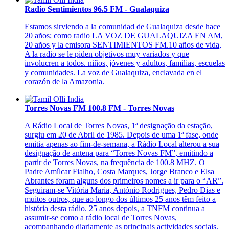
Radio Sentimientos 96.5 FM - Gualaquiza
Estamos sirviendo a la comunidad de Gualaquiza desde hace
20 años; como radio LA VOZ DE GUALAQUIZA EN AM,
20 años y la emisora SENTIMIENTOS FM.10 años de vida,
A la radio se le piden objetivos muy variados y que
involucren a todos. niños, jóvenes y adultos, familias, escuelas
y comunidades. La voz de Gualaquiza, enclavada en el
corazón de la Amazonia.
Torres Novas FM 100.8 FM - Torres Novas
A Rádio Local de Torres Novas, 1ª designação da estação,
surgiu em 20 de Abril de 1985. Depois de uma 1ª fase, onde
emitia apenas ao fim-de-semana, a Rádio Local alterou a sua
designação de antena para “Torres Novas FM”, emitindo a
partir de Torres Novas, na frequência de 100.8 MHZ. O
Padre Amílcar Fialho, Costa Marques, Jorge Branco e Elsa
Abrantes foram alguns dos primeiros nomes a ir para o “AR”.
Seguiram-se Vitória Maria, António Rodrigues, Pedro Dias e
muitos outros, que ao longo dos últimos 25 anos têm feito a
história desta rádio. 25 anos depois, a TNFM continua a
assumir-se como a rádio local de Torres Novas,
acompanhando diariamente as principais actividades sociais,