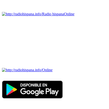
Emisoras de radio por web y móvil.
Radio hispana
Online
Todas las principales estaciones de radio del mundo hispano,
portugués-brasileiro y anglosajon (ARGENTINA, BOLIVIA,
BRASIL, CHILE, COLOMBIA, COSTA RICA, CUBA,
ECUADOR, EL SALVADOR, ESPAÑA, GUATEMALA,
HAITI, HONDURAS, JAMAICA, MÉXICO, NICARAGUA,
PANAMA, PARAGUAY, PERÚ, PORTUGAL, PUERTO RICO,
REINO UNIDO, DOMINICANA, TRINIDAD AND TOBAGO,
URUGUAY y VENEZUELA). Haga clic en el logo de las
estaciones de radio para oirlas. (Estamos trabajando incorporando
más estaciones diariamente).
Online
Nuevo: Emisoras de radio por web y móvil. Descargas: