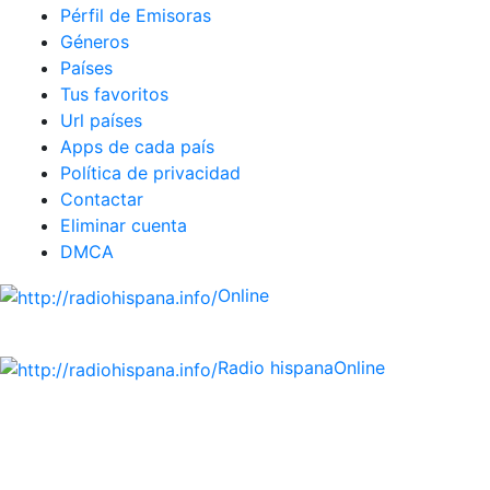
Pérfil de Emisoras
Géneros
Países
Tus favoritos
Url países
Apps de cada país
Política de privacidad
Contactar
Eliminar cuenta
DMCA
Online
Emisoras de radio por web y móvil.
Radio hispana
Online
Todas las principales estaciones de radio del mundo
hispano, portugués-brasileiro y anglosajon (ARGENTINA,
BOLIVIA, BRASIL, CHILE, COLOMBIA, COSTA RICA, CUBA,
ECUADOR, EL SALVADOR, ESPAÑA, GUATEMALA, HAITI,