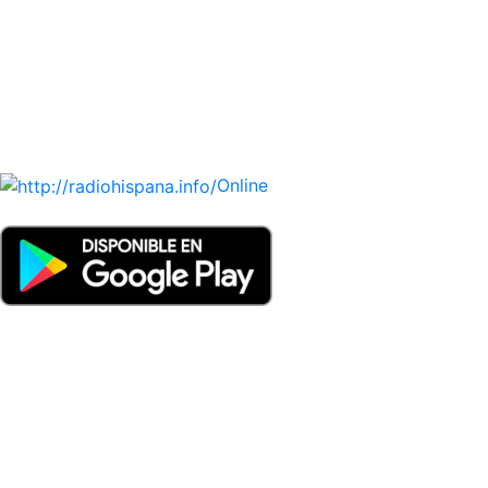
HONDURAS, JAMAICA, MÉXICO, NICARAGUA, PANAMA,
PARAGUAY, PERÚ, PORTUGAL, PUERTO RICO, REINO
UNIDO, DOMINICANA, TRINIDAD AND TOBAGO, URUGUAY
y VENEZUELA). Haga clic en el logo de las estaciones de
radio para oirlas. (Estamos trabajando incorporando más
estaciones diariamente).
Online
Nuevo: Emisoras de radio por web y móvil. Descargas: