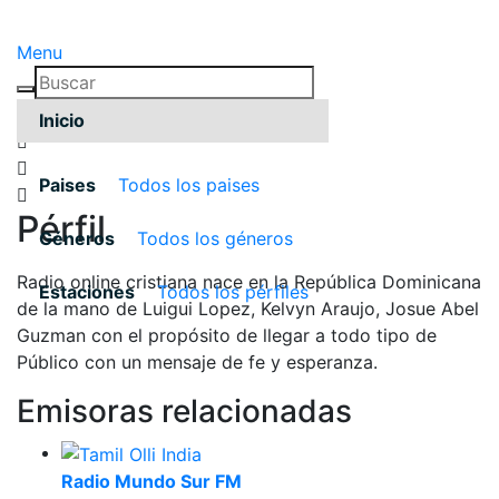
Menu
Inicio
Paises
Todos los paises
Pérfil
Géneros
Todos los géneros
Radio online cristiana nace en la República Dominicana
Estaciones
Todos los pérfiles
de la mano de Luigui Lopez, Kelvyn Araujo, Josue Abel
Guzman con el propósito de llegar a todo tipo de
Público con un mensaje de fe y esperanza.
Emisoras relacionadas
Radio Mundo Sur FM