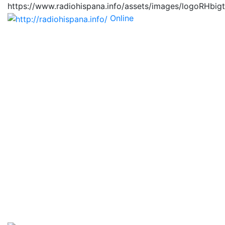
https://www.radiohispana.info/assets/images/logoRHbig
Online
https://radiohispana.i
Tiene 15.505 emisoras de radio por web y móvil, para
que los puedas disfrutar, entretenimiento, información
y música de todos los géneros. Países: ARGENTINA,
BOLIVIA, BRASIL, CHILE, COLOMBIA, COSTA RICA,
CUBA, ECUADOR, EL SALVADOR, ESPAÑA, EE.UU,
GUATEMALA, HAITI, HONDURAS, JAMAICA,
MARRUECOS, MÉXICO, NICARAGUA, PANAMA,
PARAGUAY, PERÚ, PORTUGAL, PUERTO RICO, REINO
UNIDO, RUMANIA, DOMINICANA, TRINIDAD AND
TOBAGO, URUGUAY y VENEZUELA. Haga clic en el
logo de las estaciones de radio para oirlas, además los
puedes disfrutar también en el celular/móvil Android,
en el Google Play Store, tiene función de grabación,
podrás grabar y crearte playlists gratis. Descargas: