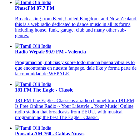
PhaseFM 87.7 FM
Broadcasting from Kent, United Kingdom, and New Zealand,
this is a web radio dedicated to dance music in all its forms,
including house, funk, garage, club and many other sub-
genres.
Radio Wepale 99.9 FM - Valencia
Programacion, noticias y sobre todo mucha buena vibra es lo
que encontrarás en nuestra fanpage, dale like y forma parte de
la comunidad de WEPALE.
181.FM The Eagle - Classic
181.FM The Eagle - Classic is a radio channel from 181.FM
Is Free Online Radio ~ Your Lifestyle... Your Music! Online
radio station that broadcasts from EEUU, with musical
programming the best The Eagle - Classic.
Pousada AM 760 - Caldas Novas