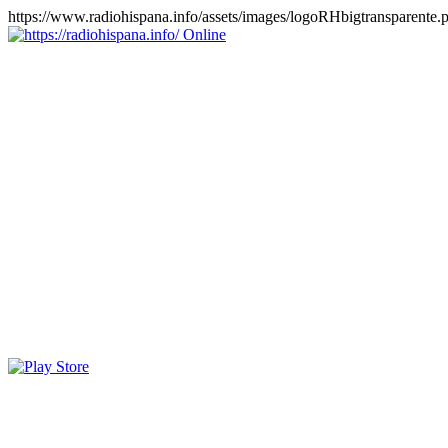
https://www.radiohispana.info/assets/images/logoRHbigtransparente.
Online
https://radiohispana.info
Tiene 15.505 emisoras de radio por web y móvil, para que los
puedas disfrutar, entretenimiento, información y música de todos los
géneros. Países: ARGENTINA, BOLIVIA, BRASIL, CHILE,
COLOMBIA, COSTA RICA, CUBA, ECUADOR, EL
SALVADOR, ESPAÑA, EE.UU, GUATEMALA, HAITI,
HONDURAS, JAMAICA, MARRUECOS, MÉXICO,
NICARAGUA, PANAMA, PARAGUAY, PERÚ, PORTUGAL,
PUERTO RICO, REINO UNIDO, RUMANIA, DOMINICANA,
TRINIDAD AND TOBAGO, URUGUAY y VENEZUELA.
Haga clic en el logo de las estaciones de radio para oirlas, además
los puedes disfrutar también en el celular/móvil Android, en el
Google Play Store, tiene función de grabación, podrás grabar y
crearte playlists gratis. Descargas: