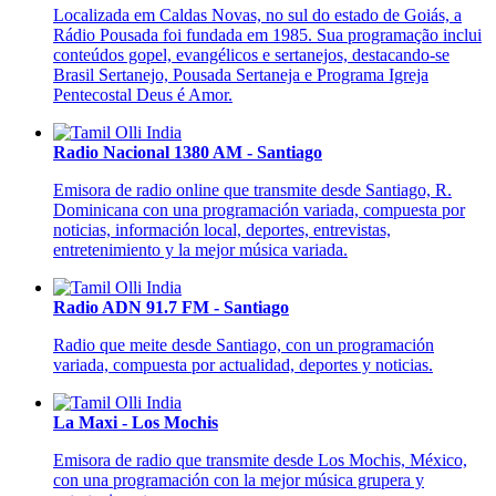
Localizada em Caldas Novas, no sul do estado de Goiás, a
Rádio Pousada foi fundada em 1985. Sua programação inclui
conteúdos gopel, evangélicos e sertanejos, destacando-se
Brasil Sertanejo, Pousada Sertaneja e Programa Igreja
Pentecostal Deus é Amor.
Radio Nacional 1380 AM - Santiago
Emisora de radio online que transmite desde Santiago, R.
Dominicana con una programación variada, compuesta por
noticias, información local, deportes, entrevistas,
entretenimiento y la mejor música variada.
Radio ADN 91.7 FM - Santiago
Radio que meite desde Santiago, con un programación
variada, compuesta por actualidad, deportes y noticias.
La Maxi - Los Mochis
Emisora de radio que transmite desde Los Mochis, México,
con una programación con la mejor música grupera y