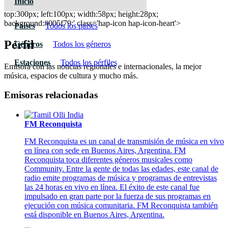
Inicio
105.5 FM Del Lago - Comodoro Rivadavia
top:300px; left:100px; width:58px; height:28px;
background:#005f79;' class='hap-icon hap-icon-heart'>
Paises
Todos los paises
Pérfil
Géneros
Todos los géneros
Estaciones
Todos los pérfiles
Emisora con las noticias regionales e internacionales, la mejor
música, espacios de cultura y mucho más.
Emisoras relacionadas
FM Reconquista
FM Reconquista es un canal de transmisión de música en vivo
en línea con sede en Buenos Aires, Argentina. FM
Reconquista toca diferentes géneros musicales como
Community. Entre la gente de todas las edades, este canal de
radio emite programas de música y programas de entrevistas
las 24 horas en vivo en línea. El éxito de este canal fue
impulsado en gran parte por la fuerza de sus programas en
ejecución con música comunitaria. FM Reconquista también
está disponible en Buenos Aires, Argentina.