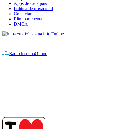
Apps de cada país
Política de privacidad
Contactar
Eliminar cuenta
DMCA
Online
Emisoras de radio por web y móvil.
Radio hispana
Online
Todas las principales estaciones de radio del mundo hispano,
portugués-brasileiro y anglosajon (ARGENTINA, BOLIVIA,
BRASIL, CHILE, COLOMBIA, COSTA RICA, CUBA,
ECUADOR, EL SALVADOR, ESPAÑA, GUATEMALA,
HAITI, HONDURAS, JAMAICA, MÉXICO, NICARAGUA,
PANAMA, PARAGUAY, PERÚ, PORTUGAL, PUERTO RICO,
REINO UNIDO, DOMINICANA, TRINIDAD AND TOBAGO,
URUGUAY y VENEZUELA). Haga clic en el logo de las
estaciones de radio para oirlas. (Estamos trabajando incorporando
más estaciones diariamente).