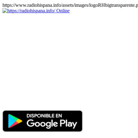
https://www.radiohispana.info/assets/images/logoRHbigtransparente.
Online
https://radiohispana.info
Tiene 15.505 emisoras de radio por web y móvil, para que los
puedas disfrutar, entretenimiento, información y música de todos los
géneros. Países: ARGENTINA, BOLIVIA, BRASIL, CHILE,
COLOMBIA, COSTA RICA, CUBA, ECUADOR, EL
SALVADOR, ESPAÑA, EE.UU, GUATEMALA, HAITI,
HONDURAS, JAMAICA, MARRUECOS, MÉXICO,
NICARAGUA, PANAMA, PARAGUAY, PERÚ, PORTUGAL,
PUERTO RICO, REINO UNIDO, RUMANIA, DOMINICANA,
TRINIDAD AND TOBAGO, URUGUAY y VENEZUELA.
Haga clic en el logo de las estaciones de radio para oirlas, además
los puedes disfrutar también en el celular/móvil Android, en el
Google Play Store, tiene función de grabación, podrás grabar y
crearte playlists gratis. Descargas: