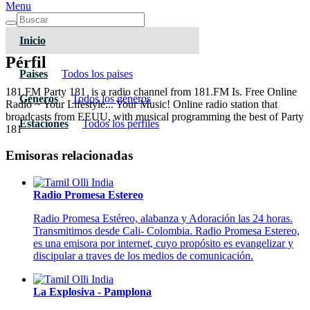
Menu
Inicio
Pérfil
Paises
Todos los paises
181.FM Party 181 is a radio channel from 181.FM Is. Free Online
Géneros
Todos los géneros
Radio ~ Your Lifestyle... Your Music! Online radio station that
broadcasts from EEUU, with musical programming the best of Party
Estaciones
Todos los pérfiles
181
Emisoras relacionadas
Radio Promesa Estereo
Radio Promesa Estéreo, alabanza y Adoración las 24 horas.
Transmitimos desde Cali- Colombia.
Radio Promesa Estereo,
es una emisora por internet, cuyo propósito es evangelizar y
discipular a traves de los medios de comunicación.
La Explosiva - Pamplona