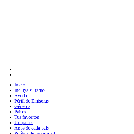
Inicio
Incluya su radio
Ayuda
Pérfil de Emisoras
Géneros
Países
Tus favoritos
Url países
Apps de cada país
Política de privacidad