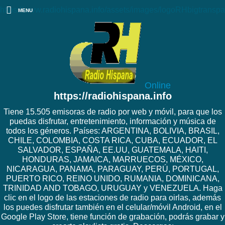
https://www.radiohispana.info/assets/images/logoRHbigtranspa
MENU
Online
https://radiohispana.info
Tiene 15.505 emisoras de radio por web y móvil, para que los
puedas disfrutar, entretenimiento, información y música de
todos los géneros. Países: ARGENTINA, BOLIVIA, BRASIL,
CHILE, COLOMBIA, COSTA RICA, CUBA, ECUADOR, EL
SALVADOR, ESPAÑA, EE.UU, GUATEMALA, HAITI,
HONDURAS, JAMAICA, MARRUECOS, MÉXICO,
NICARAGUA, PANAMA, PARAGUAY, PERÚ, PORTUGAL,
PUERTO RICO, REINO UNIDO, RUMANIA, DOMINICANA,
TRINIDAD AND TOBAGO, URUGUAY y VENEZUELA. Haga
clic en el logo de las estaciones de radio para oirlas, además
los puedes disfrutar también en el celular/móvil Android, en el
Google Play Store, tiene función de grabación, podrás grabar y