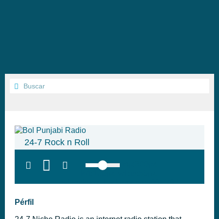
24-7 Rock n Roll
top:300px;
left:100px; width:58px;
height:28px; background:#005f79;'
class='hap-icon hap-icon-heart'>
Pérfil