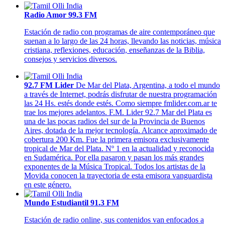
Radio Amor 99.3 FM
Estación de radio con programas de aire contemporáneo que
suenan a lo largo de las 24 horas, llevando las noticias, música
cristiana, reflexiones, educación, enseñanzas de la Biblia,
consejos y servicios diversos.
92.7 FM Lider
De Mar del Plata, Argentina, a todo el mundo
a través de Internet, podrás disfrutar de nuestra programación
las 24 Hs. estés donde estés. Como siempre fmlider.com.ar te
trae los mejores adelantos. F.M. Lider 92.7 Mar del Plata es
una de las pocas radios del sur de la Provincia de Buenos
Aires, dotada de la mejor tecnología. Alcance aproximado de
cobertura 200 Km. Fue la primera emisora exclusivamente
tropical de Mar del Plata. Nº 1 en la actualidad y reconocida
en Sudamérica. Por ella pasaron y pasan los más grandes
exponentes de la Música Tropical. Todos los artistas de la
Movida conocen la trayectoria de esta emisora vanguardista
en este género.
Mundo Estudiantil 91.3 FM
Estación de radio online, sus contenidos van enfocados a