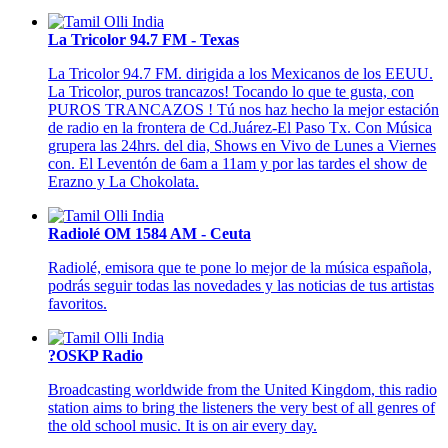
La Tricolor 94.7 FM - Texas
La Tricolor 94.7 FM. dirigida a los Mexicanos de los EEUU.
La Tricolor, puros trancazos! Tocando lo que te gusta, con
PUROS TRANCAZOS ! Tú nos haz hecho la mejor estación
de radio en la frontera de Cd.Juárez-El Paso Tx. Con Música
grupera las 24hrs. del dia, Shows en Vivo de Lunes a Viernes
con. El Leventón de 6am a 11am y por las tardes el show de
Erazno y La Chokolata.
Radiolé OM 1584 AM - Ceuta
Radiolé, emisora que te pone lo mejor de la música española,
podrás seguir todas las novedades y las noticias de tus artistas
favoritos.
?OSKP Radio
Broadcasting worldwide from the United Kingdom, this radio
station aims to bring the listeners the very best of all genres of
the old school music. It is on air every day.