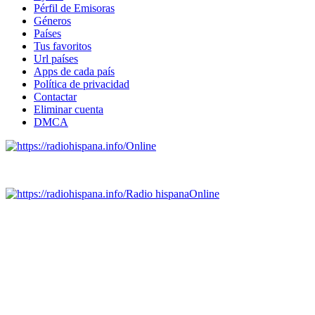
Pérfil de Emisoras
Géneros
Países
Tus favoritos
Url países
Apps de cada país
Política de privacidad
Contactar
Eliminar cuenta
DMCA
Online
Emisoras de radio por web y móvil.
Radio hispana
Online
Todas las principales estaciones de radio del mundo hispano,
portugués-brasileiro y anglosajon (ARGENTINA, BOLIVIA,
BRASIL, CHILE, COLOMBIA, COSTA RICA, CUBA,
ECUADOR, EL SALVADOR, ESPAÑA, GUATEMALA,
HAITI, HONDURAS, JAMAICA, MÉXICO, NICARAGUA,
PANAMA, PARAGUAY, PERÚ, PORTUGAL, PUERTO RICO,
REINO UNIDO, DOMINICANA, TRINIDAD AND TOBAGO,
URUGUAY y VENEZUELA). Haga clic en el logo de las