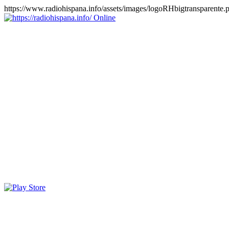
https://www.radiohispana.info/assets/images/logoRHbigtransparente.
Online
https://radiohispana.info
Tiene 15.505 emisoras de radio por web y móvil, para que los
puedas disfrutar, entretenimiento, información y música de todos los
géneros. Países: ARGENTINA, BOLIVIA, BRASIL, CHILE,
COLOMBIA, COSTA RICA, CUBA, ECUADOR, EL
SALVADOR, ESPAÑA, EE.UU, GUATEMALA, HAITI,
HONDURAS, JAMAICA, MARRUECOS, MÉXICO,
NICARAGUA, PANAMA, PARAGUAY, PERÚ, PORTUGAL,
PUERTO RICO, REINO UNIDO, RUMANIA, DOMINICANA,
TRINIDAD AND TOBAGO, URUGUAY y VENEZUELA.
Haga clic en el logo de las estaciones de radio para oirlas, además
los puedes disfrutar también en el celular/móvil Android, en el
Google Play Store, tiene función de grabación, podrás grabar y
crearte playlists gratis. Descargas: