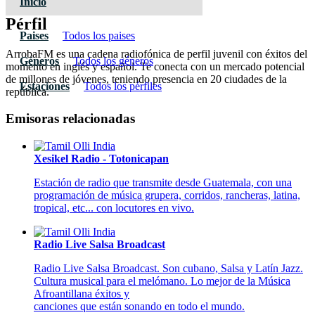
Inicio
Pérfil
Paises
Todos los paises
ArrobaFM es una cadena radiofónica de perfil juvenil con éxitos del
Géneros
Todos los géneros
momento en inglés y español. Te conecta con un mercado potencial
de millones de jóvenes, teniendo presencia en 20 ciudades de la
Estaciones
Todos los pérfiles
república.
Emisoras relacionadas
Xesikel Radio - Totonicapan
Estación de radio que transmite desde Guatemala, con una
programación de música grupera, corridos, rancheras, latina,
tropical, etc... con locutores en vivo.
Radio Live Salsa Broadcast
Radio Live Salsa Broadcast. Son cubano, Salsa y Latín Jazz.
Cultura musical para el melómano. Lo mejor de la Música
Afroantillana éxitos y
canciones que están sonando en todo el mundo.