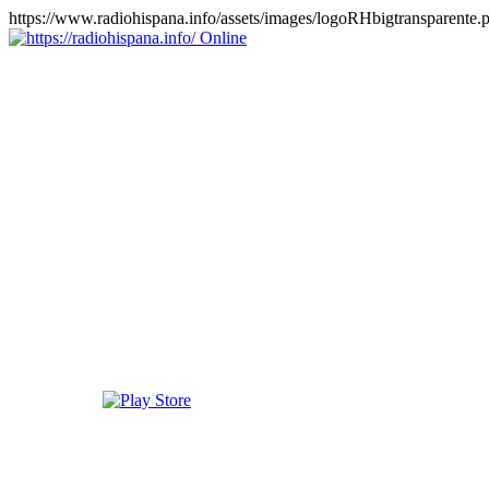
https://www.radiohispana.info/assets/images/logoRHbigtransparente.
Online
https://radiohispana.info
Tiene 15.505 emisoras de radio por web y móvil, para que los
puedas disfrutar, entretenimiento, información y música de todos los
géneros. Países: ARGENTINA, BOLIVIA, BRASIL, CHILE,
COLOMBIA, COSTA RICA, CUBA, ECUADOR, EL
SALVADOR, ESPAÑA, EE.UU, GUATEMALA, HAITI,
HONDURAS, JAMAICA, MARRUECOS, MÉXICO,
NICARAGUA, PANAMA, PARAGUAY, PERÚ, PORTUGAL,
PUERTO RICO, REINO UNIDO, RUMANIA, DOMINICANA,
TRINIDAD AND TOBAGO, URUGUAY y VENEZUELA.
Haga clic en el logo de las estaciones de radio para oirlas, además
los puedes disfrutar también en el celular/móvil Android, en el
Google Play Store, tiene función de grabación, podrás grabar y
crearte playlists gratis. Descargas: