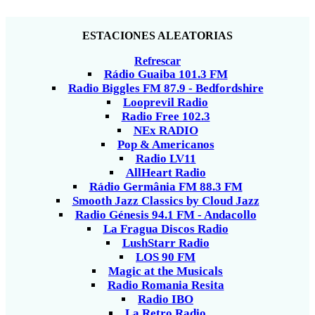
ESTACIONES ALEATORIAS
Refrescar
Rádio Guaiba 101.3 FM
Radio Biggles FM 87.9 - Bedfordshire
Looprevil Radio
Radio Free 102.3
NEx RADIO
Pop & Americanos
Radio LV11
AllHeart Radio
Rádio Germânia FM 88.3 FM
Smooth Jazz Classics by Cloud Jazz
Radio Génesis 94.1 FM - Andacollo
La Fragua Discos Radio
LushStarr Radio
LOS 90 FM
Magic at the Musicals
Radio Romania Resita
Radio IBO
La Retro Radio