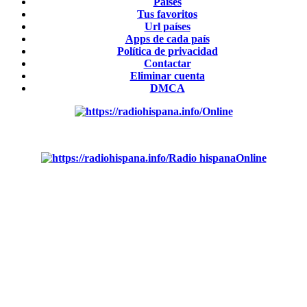
Países
Tus favoritos
Url países
Apps de cada país
Política de privacidad
Contactar
Eliminar cuenta
DMCA
Online
Emisoras de radio por web y móvil.
Radio hispana
Online
Todas las principales estaciones de radio del mundo hispano,
portugués-brasileiro y anglosajon (ARGENTINA, BOLIVIA,
BRASIL, CHILE, COLOMBIA, COSTA RICA, CUBA,
ECUADOR, EL SALVADOR, ESPAÑA, GUATEMALA,
HAITI, HONDURAS, JAMAICA, MÉXICO, NICARAGUA,
PANAMA, PARAGUAY, PERÚ, PORTUGAL, PUERTO
RICO, REINO UNIDO, DOMINICANA, TRINIDAD AND
TOBAGO, URUGUAY y VENEZUELA). Haga clic en el logo
de las estaciones de radio para oirlas. (Estamos trabajando
incorporando más estaciones diariamente).