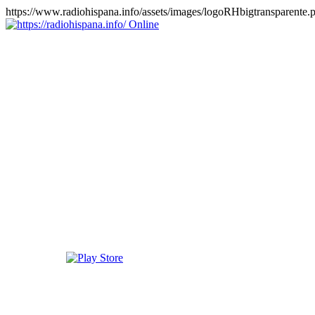
https://www.radiohispana.info/assets/images/logoRHbigtransparente.
Online
https://radiohispana.info
Tiene 15.505 emisoras de radio por web y móvil, para que los
puedas disfrutar, entretenimiento, información y música de todos los
géneros. Países: ARGENTINA, BOLIVIA, BRASIL, CHILE,
COLOMBIA, COSTA RICA, CUBA, ECUADOR, EL
SALVADOR, ESPAÑA, EE.UU, GUATEMALA, HAITI,
HONDURAS, JAMAICA, MARRUECOS, MÉXICO,
NICARAGUA, PANAMA, PARAGUAY, PERÚ, PORTUGAL,
PUERTO RICO, REINO UNIDO, RUMANIA, DOMINICANA,
TRINIDAD AND TOBAGO, URUGUAY y VENEZUELA.
Haga clic en el logo de las estaciones de radio para oirlas, además
los puedes disfrutar también en el celular/móvil Android, en el
Google Play Store, tiene función de grabación, podrás grabar y
crearte playlists gratis. Descargas: