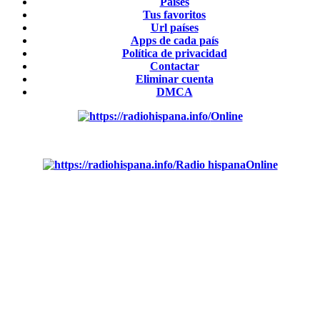
Países
Tus favoritos
Url países
Apps de cada país
Política de privacidad
Contactar
Eliminar cuenta
DMCA
Online
Emisoras de radio por web y móvil.
Radio hispana
Online
Todas las principales estaciones de radio del mundo hispano,
portugués-brasileiro y anglosajon (ARGENTINA, BOLIVIA,
BRASIL, CHILE, COLOMBIA, COSTA RICA, CUBA,
ECUADOR, EL SALVADOR, ESPAÑA, GUATEMALA,
HAITI, HONDURAS, JAMAICA, MÉXICO, NICARAGUA,
PANAMA, PARAGUAY, PERÚ, PORTUGAL, PUERTO
RICO, REINO UNIDO, DOMINICANA, TRINIDAD AND
TOBAGO, URUGUAY y VENEZUELA). Haga clic en el logo
de las estaciones de radio para oirlas. (Estamos trabajando
incorporando más estaciones diariamente).