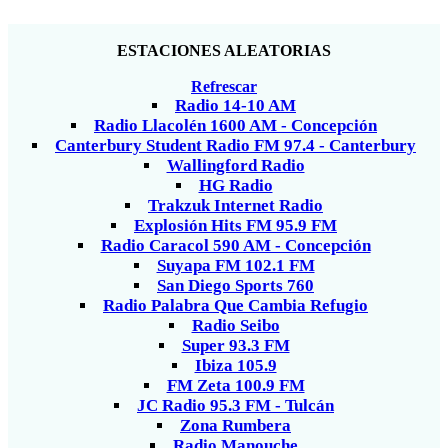
ESTACIONES ALEATORIAS
Refrescar
Radio 14-10 AM
Radio Llacolén 1600 AM - Concepción
Canterbury Student Radio FM 97.4 - Canterbury
Wallingford Radio
HG Radio
Trakzuk Internet Radio
Explosión Hits FM 95.9 FM
Radio Caracol 590 AM - Concepción
Suyapa FM 102.1 FM
San Diego Sports 760
Radio Palabra Que Cambia Refugio
Radio Seibo
Super 93.3 FM
Ibiza 105.9
FM Zeta 100.9 FM
JC Radio 95.3 FM - Tulcán
Zona Rumbera
Radio Manouche