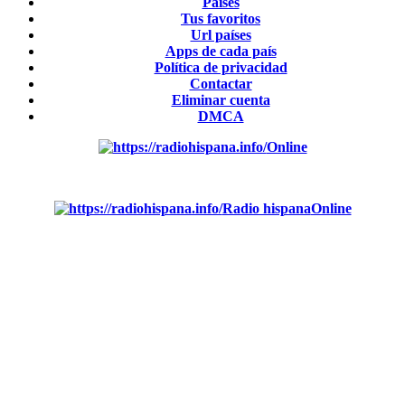
Países
Tus favoritos
Url países
Apps de cada país
Política de privacidad
Contactar
Eliminar cuenta
DMCA
Online
Emisoras de radio por web y móvil.
Radio hispana
Online
Todas las principales estaciones de radio del mundo hispano,
portugués-brasileiro y anglosajon (ARGENTINA, BOLIVIA,
BRASIL, CHILE, COLOMBIA, COSTA RICA, CUBA,
ECUADOR, EL SALVADOR, ESPAÑA, GUATEMALA,
HAITI, HONDURAS, JAMAICA, MÉXICO, NICARAGUA,
PANAMA, PARAGUAY, PERÚ, PORTUGAL, PUERTO
RICO, REINO UNIDO, DOMINICANA, TRINIDAD AND
TOBAGO, URUGUAY y VENEZUELA). Haga clic en el logo
de las estaciones de radio para oirlas. (Estamos trabajando
incorporando más estaciones diariamente).