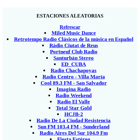
ESTACIONES ALEATORIAS
Refrescar
Miled Music Dance
Retrotempo Radio Clásicos de la música en Español
Ràdio Ciutat de Reus
Portneuf Club Radio
Santurbán Stereo
ED_CUBA
Radio Chachapoyas
Radio Centro - Villa María
Cool 89.3 FM - San Salvador
Imagina Radio
Radio Weekend
Radio El Valle
Total Star Gold
HCJB-2
Radio De La Ciudad Resistencia
Sun FM 103.4 FM - Sunderland
Radio Aires Del Sur 104.9 Fm
Fiesta Estéreo