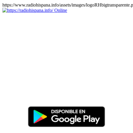
https://www.radiohispana.info/assets/images/logoRHbigtransparente.
Online
https://radiohispana.info
Tiene 15.505 emisoras de radio por web y móvil, para que los
puedas disfrutar, entretenimiento, información y música de todos los
géneros. Países: ARGENTINA, BOLIVIA, BRASIL, CHILE,
COLOMBIA, COSTA RICA, CUBA, ECUADOR, EL
SALVADOR, ESPAÑA, EE.UU, GUATEMALA, HAITI,
HONDURAS, JAMAICA, MARRUECOS, MÉXICO,
NICARAGUA, PANAMA, PARAGUAY, PERÚ, PORTUGAL,
PUERTO RICO, REINO UNIDO, RUMANIA, DOMINICANA,
TRINIDAD AND TOBAGO, URUGUAY y VENEZUELA.
Haga clic en el logo de las estaciones de radio para oirlas, además
los puedes disfrutar también en el celular/móvil Android, en el
Google Play Store, tiene función de grabación, podrás grabar y
crearte playlists gratis. Descargas: