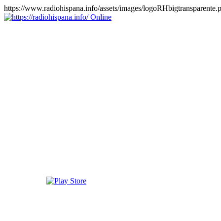
https://www.radiohispana.info/assets/images/logoRHbigtransparente.
Online
https://radiohispana.info
Tiene 15.505 emisoras de radio por web y móvil, para que los
puedas disfrutar, entretenimiento, información y música de todos los
géneros. Países: ARGENTINA, BOLIVIA, BRASIL, CHILE,
COLOMBIA, COSTA RICA, CUBA, ECUADOR, EL
SALVADOR, ESPAÑA, EE.UU, GUATEMALA, HAITI,
HONDURAS, JAMAICA, MARRUECOS, MÉXICO,
NICARAGUA, PANAMA, PARAGUAY, PERÚ, PORTUGAL,
PUERTO RICO, REINO UNIDO, RUMANIA, DOMINICANA,
TRINIDAD AND TOBAGO, URUGUAY y VENEZUELA.
Haga clic en el logo de las estaciones de radio para oirlas, además
los puedes disfrutar también en el celular/móvil Android, en el
Google Play Store, tiene función de grabación, podrás grabar y
crearte playlists gratis. Descargas: