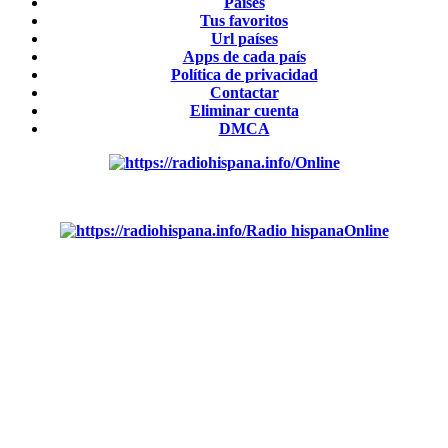
Países
Tus favoritos
Url países
Apps de cada país
Política de privacidad
Contactar
Eliminar cuenta
DMCA
Online
Emisoras de radio por web y móvil.
Radio hispana
Online
Todas las principales estaciones de radio del mundo hispano,
portugués-brasileiro y anglosajon (ARGENTINA, BOLIVIA,
BRASIL, CHILE, COLOMBIA, COSTA RICA, CUBA,
ECUADOR, EL SALVADOR, ESPAÑA, GUATEMALA,
HAITI, HONDURAS, JAMAICA, MÉXICO, NICARAGUA,
PANAMA, PARAGUAY, PERÚ, PORTUGAL, PUERTO
RICO, REINO UNIDO, DOMINICANA, TRINIDAD AND
TOBAGO, URUGUAY y VENEZUELA). Haga clic en el logo
de las estaciones de radio para oirlas. (Estamos trabajando
incorporando más estaciones diariamente).