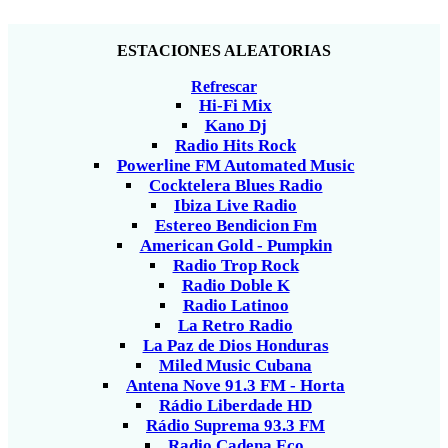
ESTACIONES ALEATORIAS
Refrescar
Hi-Fi Mix
Kano Dj
Radio Hits Rock
Powerline FM Automated Music
Cocktelera Blues Radio
Ibiza Live Radio
Estereo Bendicion Fm
American Gold - Pumpkin
Radio Trop Rock
Radio Doble K
Radio Latinoo
La Retro Radio
La Paz de Dios Honduras
Miled Music Cubana
Antena Nove 91.3 FM - Horta
Rádio Liberdade HD
Rádio Suprema 93.3 FM
Radio Cadena Eco