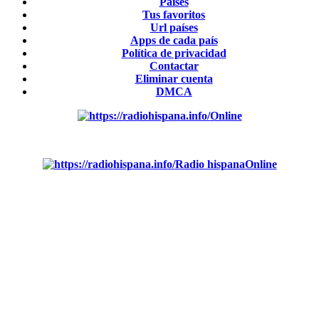
Países
Tus favoritos
Url países
Apps de cada país
Política de privacidad
Contactar
Eliminar cuenta
DMCA
Online
Emisoras de radio por web y móvil.
Radio hispana
Online
Todas las principales estaciones de radio del mundo hispano,
portugués-brasileiro y anglosajon (ARGENTINA, BOLIVIA,
BRASIL, CHILE, COLOMBIA, COSTA RICA, CUBA,
ECUADOR, EL SALVADOR, ESPAÑA, GUATEMALA,
HAITI, HONDURAS, JAMAICA, MÉXICO, NICARAGUA,
PANAMA, PARAGUAY, PERÚ, PORTUGAL, PUERTO
RICO, REINO UNIDO, DOMINICANA, TRINIDAD AND
TOBAGO, URUGUAY y VENEZUELA). Haga clic en el logo
de las estaciones de radio para oirlas. (Estamos trabajando
incorporando más estaciones diariamente).