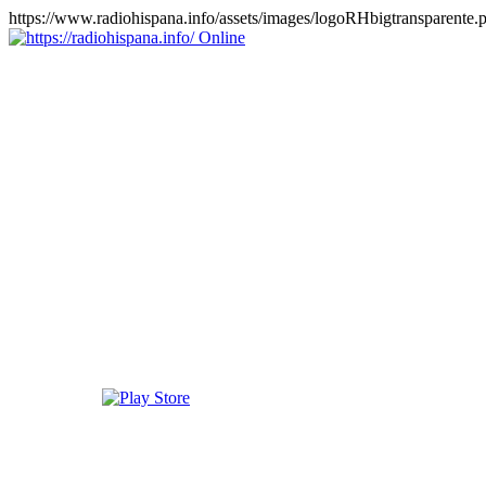
https://www.radiohispana.info/assets/images/logoRHbigtransparente.
Online
https://radiohispana.info
Tiene 15.505 emisoras de radio por web y móvil, para que los
puedas disfrutar, entretenimiento, información y música de todos los
géneros. Países: ARGENTINA, BOLIVIA, BRASIL, CHILE,
COLOMBIA, COSTA RICA, CUBA, ECUADOR, EL
SALVADOR, ESPAÑA, EE.UU, GUATEMALA, HAITI,
HONDURAS, JAMAICA, MARRUECOS, MÉXICO,
NICARAGUA, PANAMA, PARAGUAY, PERÚ, PORTUGAL,
PUERTO RICO, REINO UNIDO, RUMANIA, DOMINICANA,
TRINIDAD AND TOBAGO, URUGUAY y VENEZUELA.
Haga clic en el logo de las estaciones de radio para oirlas, además
los puedes disfrutar también en el celular/móvil Android, en el
Google Play Store, tiene función de grabación, podrás grabar y
crearte playlists gratis. Descargas: