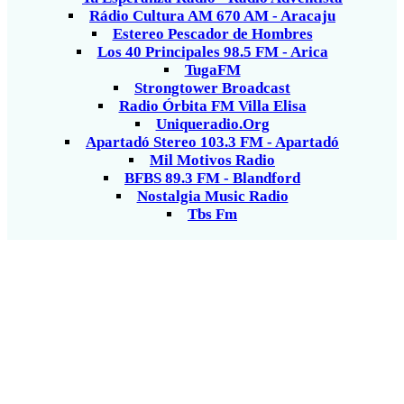
Rádio Cultura AM 670 AM - Aracaju
Estereo Pescador de Hombres
Los 40 Principales 98.5 FM - Arica
TugaFM
Strongtower Broadcast
Radio Órbita FM Villa Elisa
Uniqueradio.Org
Apartadó Stereo 103.3 FM - Apartadó
Mil Motivos Radio
BFBS 89.3 FM - Blandford
Nostalgia Music Radio
Tbs Fm