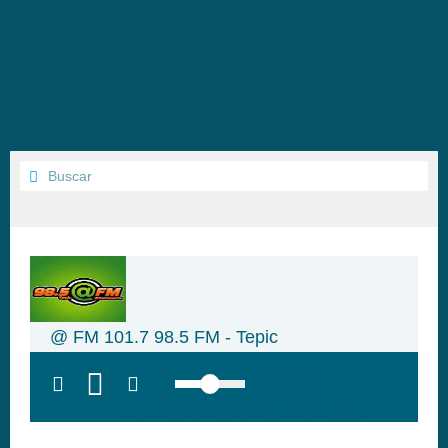
@ FM 101.7 98.5 FM - Tepic
top:300px;
left:100px; width:58px;
height:28px; background:#005f79;'
class='hap-icon hap-icon-heart'>