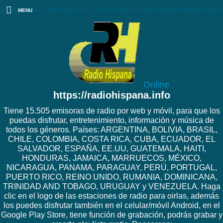
https://www.radiohispana.info/assets/images/logoRHbigtranspa
MENU
Online
https://radiohispana.info
Tiene 15.505 emisoras de radio por web y móvil, para que los
puedas disfrutar, entretenimiento, información y música de
todos los géneros. Países: ARGENTINA, BOLIVIA, BRASIL,
CHILE, COLOMBIA, COSTA RICA, CUBA, ECUADOR, EL
SALVADOR, ESPAÑA, EE.UU, GUATEMALA, HAITI,
HONDURAS, JAMAICA, MARRUECOS, MÉXICO,
NICARAGUA, PANAMA, PARAGUAY, PERÚ, PORTUGAL,
PUERTO RICO, REINO UNIDO, RUMANIA, DOMINICANA,
TRINIDAD AND TOBAGO, URUGUAY y VENEZUELA. Haga
clic en el logo de las estaciones de radio para oirlas, además
los puedes disfrutar también en el celular/móvil Android, en el
Google Play Store, tiene función de grabación, podrás grabar y