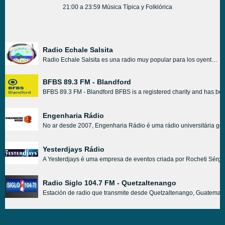
21:00 a 23:59 Música Típica y Folklórica
Radio Echale Salsita
Radio Echale Salsita es una radio muy popular para los oyentes de música salsa. Además de reproducir música de salsa de primera clase, la radio también reproduce otros tipos de programas musicales. Estos programas están hechos con música que coincide con el tipo y la pasión de la salsa.
BFBS 89.3 FM - Blandford
BFBS 89.3 FM - Blandford BFBS is a registered charity and has been
Engenharia Rádio
No ar desde 2007, Engenharia Rádio é uma rádio universitária ge
Yesterdjays Rádio
A Yesterdjays é uma empresa de eventos criada por Rocheti Sérgio
Radio Siglo 104.7 FM - Quetzaltenango
Estación de radio que transmite desde Quetzaltenango, Guatemala,