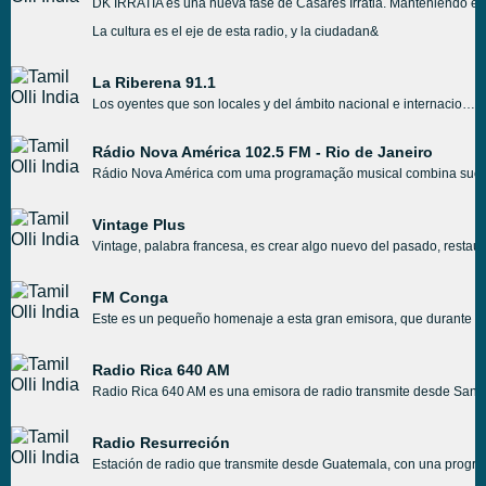
DK IRRATIA es una nueva fase de Casares Irratia. Manteniendo el es
La cultura es el eje de esta radio, y la ciudadan&
La Riberena 91.1
Los oyentes que son locales y del ámbito nacional e internacional pueden sintonizar fácilmente La Riberena 91.1 Porque la radio es una radio en línea y esto brinda la capacidad de llegar a una variedad de oyentes de todo el mundo. La Riberena 91.1 se ha convertido en una estación de radio muy popular para muchos oyentes nacionales y extranjeros.
Rádio Nova América 102.5 FM - Rio de Janeiro
Rádio Nova América com uma programação musical combina sucess
Vintage Plus
Vintage, palabra francesa, es crear algo nuevo del pasado, restaura
FM Conga
Este es un pequeño homenaje a esta gran emisora, que durante 8 a
Radio Rica 640 AM
Radio Rica 640 AM es una emisora de radio transmite desde San José
Radio Resurreción
Estación de radio que transmite desde Guatemala, con una programac