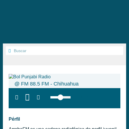
@ FM 88.5 FM - Chihuahua
top:300px;
left:100px; width:58px;
height:28px; background:#005f79;'
class='hap-icon hap-icon-heart'>
Pérfil