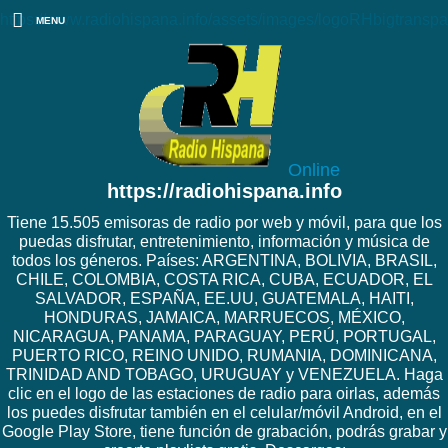
https://www.radiohispana.info/assets/images/logoRHbigtranspa
MENU
Online
https://radiohispana.info
Tiene 15.505 emisoras de radio por web y móvil, para que los
puedas disfrutar, entretenimiento, información y música de
todos los géneros. Países: ARGENTINA, BOLIVIA, BRASIL,
CHILE, COLOMBIA, COSTA RICA, CUBA, ECUADOR, EL
SALVADOR, ESPAÑA, EE.UU, GUATEMALA, HAITI,
HONDURAS, JAMAICA, MARRUECOS, MÉXICO,
NICARAGUA, PANAMA, PARAGUAY, PERÚ, PORTUGAL,
PUERTO RICO, REINO UNIDO, RUMANIA, DOMINICANA,
TRINIDAD AND TOBAGO, URUGUAY y VENEZUELA. Haga
clic en el logo de las estaciones de radio para oirlas, además
los puedes disfrutar también en el celular/móvil Android, en el
Google Play Store, tiene función de grabación, podrás grabar y