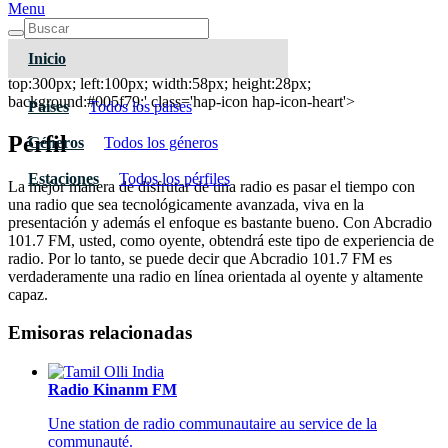
Menu
Inicio
Abcradio 101.7 FM
top:300px; left:100px; width:58px; height:28px;
background:#005f79;' class='hap-icon hap-icon-heart'>
Paises
Todos los paises
Pérfil
Géneros
Todos los géneros
Estaciones
Todos los pérfiles
La mejor manera de disfrutar de una radio es pasar el tiempo con
una radio que sea tecnológicamente avanzada, viva en la
presentación y además el enfoque es bastante bueno. Con Abcradio
101.7 FM, usted, como oyente, obtendrá este tipo de experiencia de
radio. Por lo tanto, se puede decir que Abcradio 101.7 FM es
verdaderamente una radio en línea orientada al oyente y altamente
capaz.
Emisoras relacionadas
Radio Kinanm FM
Une station de radio communautaire au service de la
communauté.