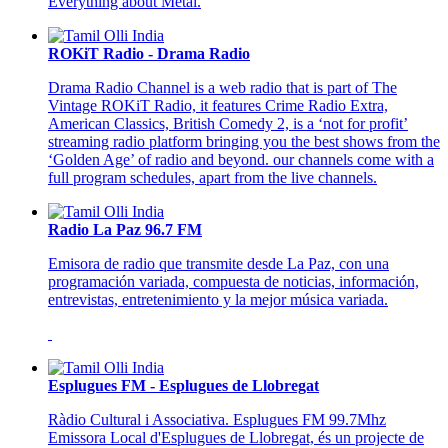
Everything about Metal.
ROKiT Radio - Drama Radio
Drama Radio Channel is a web radio that is part of The
Vintage ROKiT Radio, it features Crime Radio Extra,
American Classics, British Comedy 2, is a ‘not for profit’
streaming radio platform bringing you the best shows from the
‘Golden Age’ of radio and beyond. our channels come with a
full program schedules, apart from the live channels.
Radio La Paz 96.7 FM
Emisora de radio que transmite desde La Paz, con una
programación variada, compuesta de noticias, información,
entrevistas, entretenimiento y la mejor música variada.
Esplugues FM - Esplugues de Llobregat
Ràdio Cultural i Associativa. Esplugues FM 99.7Mhz
Emissora Local d'Esplugues de Llobregat, és un projecte de