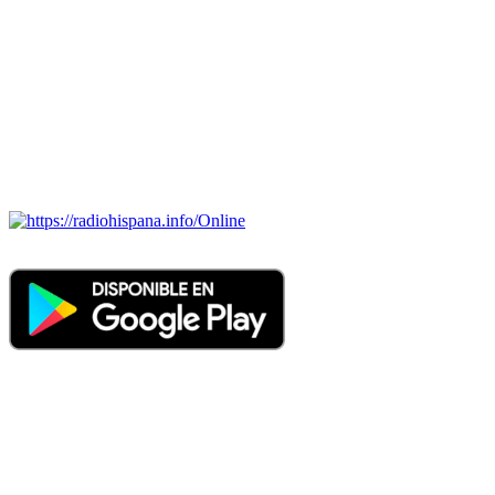
Todas las principales estaciones de radio del mundo hispano,
portugués-brasileiro y anglosajon (ARGENTINA, BOLIVIA,
BRASIL, CHILE, COLOMBIA, COSTA RICA, CUBA,
ECUADOR, EL SALVADOR, ESPAÑA, GUATEMALA,
HAITI, HONDURAS, JAMAICA, MÉXICO, NICARAGUA,
PANAMA, PARAGUAY, PERÚ, PORTUGAL, PUERTO RICO,
REINO UNIDO, DOMINICANA, TRINIDAD AND TOBAGO,
URUGUAY y VENEZUELA). Haga clic en el logo de las
estaciones de radio para oirlas. (Estamos trabajando incorporando
más estaciones diariamente).
Online
Nuevo: Emisoras de radio por web y móvil. Descargas: