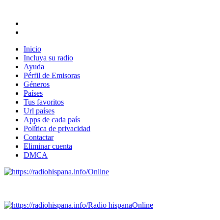
Inicio
Incluya su radio
Ayuda
Pérfil de Emisoras
Géneros
Países
Tus favoritos
Url países
Apps de cada país
Política de privacidad
Contactar
Eliminar cuenta
DMCA
Online
Emisoras de radio por web y móvil.
Radio hispana
Online