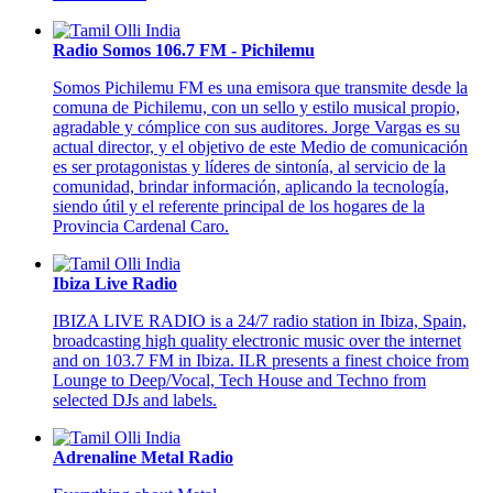
Radio Somos 106.7 FM - Pichilemu
Somos Pichilemu FM es una emisora que transmite desde la
comuna de Pichilemu, con un sello y estilo musical propio,
agradable y cómplice con sus auditores. Jorge Vargas es su
actual director, y el objetivo de este Medio de comunicación
es ser protagonistas y líderes de sintonía, al servicio de la
comunidad, brindar información, aplicando la tecnología,
siendo útil y el referente principal de los hogares de la
Provincia Cardenal Caro.
Ibiza Live Radio
IBIZA LIVE RADIO is a 24/7 radio station in Ibiza, Spain,
broadcasting high quality electronic music over the internet
and on 103.7 FM in Ibiza. ILR presents a finest choice from
Lounge to Deep/Vocal, Tech House and Techno from
selected DJs and labels.
Adrenaline Metal Radio