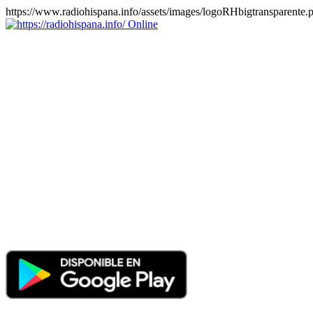
https://www.radiohispana.info/assets/images/logoRHbigtransparente.
Online
https://radiohispana.info
Tiene 15.505 emisoras de radio por web y móvil, para que los
puedas disfrutar, entretenimiento, información y música de todos los
géneros. Países: ARGENTINA, BOLIVIA, BRASIL, CHILE,
COLOMBIA, COSTA RICA, CUBA, ECUADOR, EL
SALVADOR, ESPAÑA, EE.UU, GUATEMALA, HAITI,
HONDURAS, JAMAICA, MARRUECOS, MÉXICO,
NICARAGUA, PANAMA, PARAGUAY, PERÚ, PORTUGAL,
PUERTO RICO, REINO UNIDO, RUMANIA, DOMINICANA,
TRINIDAD AND TOBAGO, URUGUAY y VENEZUELA.
Haga clic en el logo de las estaciones de radio para oirlas, además
los puedes disfrutar también en el celular/móvil Android, en el
Google Play Store, tiene función de grabación, podrás grabar y
crearte playlists gratis. Descargas: