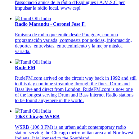
l'associació amics de la ràdio d'Esplugues i A.M.S.C per
impulsar la ràdio local. www.espl
Radio Marandu - Coronel Jose F.
Emisora de radio que emite desde Paraguay, con una
programación variada, compuesta por noticias, información,
deportes, entrevistas, entretenimiento y la mejor música
variada.
Rude FM
RudeFM.com arrived on the circuit way back in 1992 and still
to this day continue streaming through the finest Drum and
Bass live and direct from London. RudeFM.com is now one
of the longest serving Drum and Bass Internet Radio stations
to be found anywhere in the world.
1063 Chicago WSRB
WSRB (106.3 FM) is an urban adult contemporary radio
station serving the Chicago metropolitan area and Northwest
Indiana. It is licensed to the Southland.