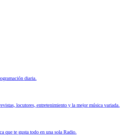
ogramación diaria.
vistas, locutores, entretenimiento y la mejor música variada.
ca que te gusta todo en una sola Radio.