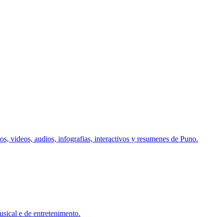
, videos, audios, infografias, interactivos y resumenes de Puno.
sical e de entretenimento.