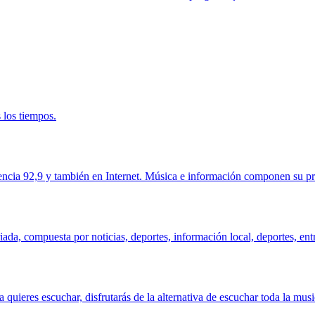
 los tiempos.
encia 92,9 y también en Internet. Música e información componen su pr
a, compuesta por noticias, deportes, información local, deportes, entre
uieres escuchar, disfrutarás de la alternativa de escuchar toda la musi