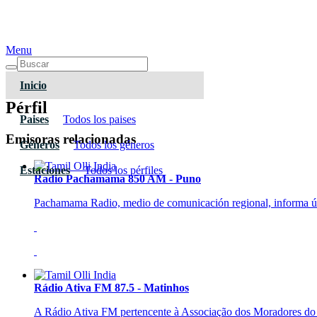
Menu
Inicio
Pérfil
Paises
Todos los paises
Emisoras relacionadas
Géneros
Todos los géneros
Estaciones
Todos los pérfiles
Radio Pachamama 850 AM - Puno
Pachamama Radio, medio de comunicación regional, informa últi
Rádio Ativa FM 87.5 - Matinhos
A Rádio Ativa FM pertencente à Associação dos Moradores do T