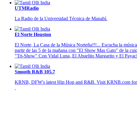
UTMRadio
La Radio de la Universidad Técnica de Manabí.
El Norte Houston
El Norte, La Casa de la Música Norteña!!!... Escucha la músic
partir de las 5 de la mañana con "El Show Mas Gato" de la cuida
"Tri-Show" Con Vidal Luna, El Abuelito Margarito y El Payach
Smooth R&B 105.7
KRNB, DFW's latest Hip Hop and R&B. Visit KRNB.com for the