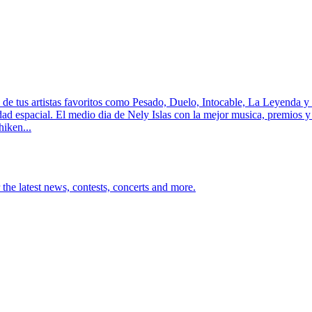
a de tus artistas favoritos como Pesado, Duelo, Intocable, La Leyenda 
d espacial. El medio dia de Nely Islas con la mejor musica, premios y l
iken...
 latest news, contests, concerts and more.