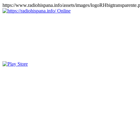
https://www.radiohispana.info/assets/images/logoRHbigtransparente.
Online
https://radiohispana.info
Tiene 15.505 emisoras de radio por web y móvil, para que los pu
COSTA RICA, CUBA, ECUADOR, EL SALVADOR, ESPAÑA,
PERÚ, PORTUGAL, PUERTO RICO, REINO UNIDO, RUMANIA, DO
oirlas, además los puedes disfrutar también en el celular/móvil Android