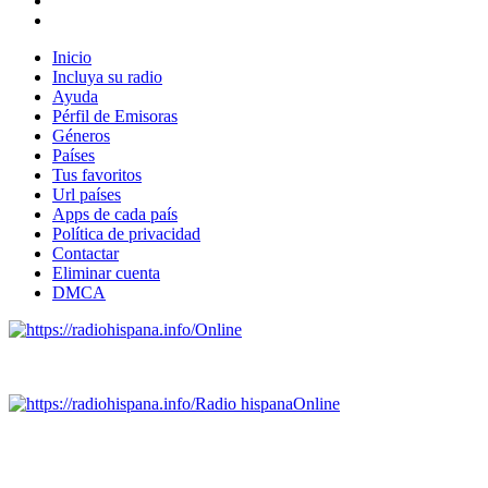
Inicio
Incluya su radio
Ayuda
Pérfil de Emisoras
Géneros
Países
Tus favoritos
Url países
Apps de cada país
Política de privacidad
Contactar
Eliminar cuenta
DMCA
Online
Emisoras de radio por web y móvil.
Radio hispana
Online
Todas las principales estaciones de radio del mundo hispano
SALVADOR, ESPAÑA, GUATEMALA, HAITI, HONDURAS, J
DOMINICANA, TRINIDAD AND TOBAGO, URUGUAY y VENEZUELA). Haga 