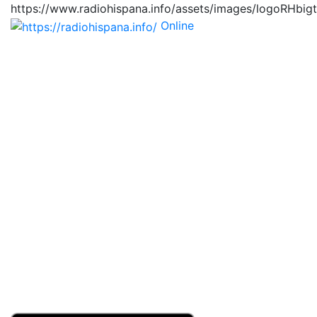
https://www.radiohispana.info/assets/images/logoRHbig
Online
https://radiohispana.i
Tiene 15.505 emisoras de radio por web y móvil, para
que los puedas disfrutar, entretenimiento, información
y música de todos los géneros. Países: ARGENTINA,
BOLIVIA, BRASIL, CHILE, COLOMBIA, COSTA RICA,
CUBA, ECUADOR, EL SALVADOR, ESPAÑA, EE.UU,
GUATEMALA, HAITI, HONDURAS, JAMAICA,
MARRUECOS, MÉXICO, NICARAGUA, PANAMA,
PARAGUAY, PERÚ, PORTUGAL, PUERTO RICO, REINO
UNIDO, RUMANIA, DOMINICANA, TRINIDAD AND
TOBAGO, URUGUAY y VENEZUELA. Haga clic en el
logo de las estaciones de radio para oirlas, además los
puedes disfrutar también en el celular/móvil Android,
en el Google Play Store, tiene función de grabación,
podrás grabar y crearte playlists gratis. Descargas: