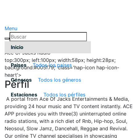
Menu
Inicio
Ace Of Jacks Radio
top:300px; left:100px; width:58px; height:28px;
Paises
Todos los paises
background:#005f79;' class='hap-icon hap-icon-
heart'>
Géneros
Todos los géneros
Pérfil
Estaciones
Todos los pérfiles
A portal from Ace Of Jacks Entertainments & Media,
providing 24 hour music and TV content instantly. ACE
APP provides you with three(3) uninterrupted online
radio stations, with a rich diet of Rnb, Hip-hop, Soul,
Neosoul, Slow Jamz, Dancehall, Reggae and Revival.
Our online TV channel specialises in showcasing