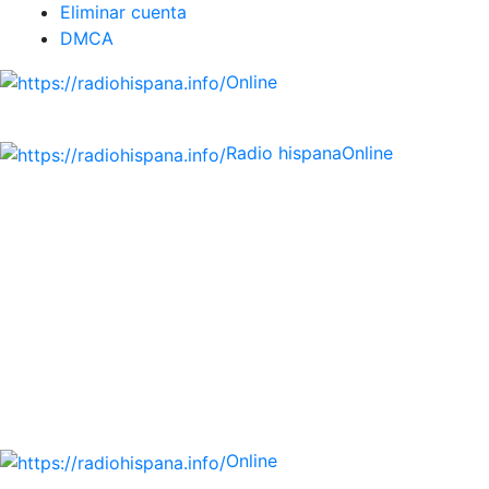
Eliminar cuenta
DMCA
Online
Emisoras de radio por web y móvil.
Radio hispana
Online
Todas las principales estaciones de radio del mundo
hispano, portugués-brasileiro y anglosajon (ARGENTINA,
BOLIVIA, BRASIL, CHILE, COLOMBIA, COSTA RICA, CUBA,
ECUADOR, EL SALVADOR, ESPAÑA, GUATEMALA, HAITI,
HONDURAS, JAMAICA, MÉXICO, NICARAGUA, PANAMA,
PARAGUAY, PERÚ, PORTUGAL, PUERTO RICO, REINO
UNIDO, DOMINICANA, TRINIDAD AND TOBAGO, URUGUAY
y VENEZUELA). Haga clic en el logo de las estaciones de
radio para oirlas. (Estamos trabajando incorporando más
estaciones diariamente).
Online
Nuevo: Emisoras de radio por web y móvil. Descargas: