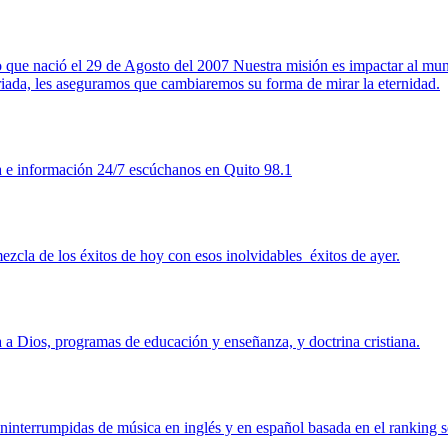
 que nació el 29 de Agosto del 2007 Nuestra misión es impactar al mund
riada, les aseguramos que cambiaremos su forma de mirar la eternidad.
a e información 24/7 escúchanos en Quito 98.1
zcla de los éxitos de hoy con esos inolvidables éxitos de ayer.
a a Dios, programas de educación y enseñanza, y doctrina cristiana.
ninterrumpidas de música en inglés y en español basada en el ranking 