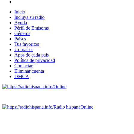
Inicio
Incluya su radio
Ayuda
Pérfil de Emisoras
Géneros
Países
Tus favoritos
Url países
Apps de cada país
Política de privacidad
Contactar
Eliminar cuenta
DMCA
Online
Emisoras de radio por web y móvil.
Radio hispana
Online
Todas las principales estaciones de radio del mundo hispano
SALVADOR, ESPAÑA, GUATEMALA, HAITI, HONDURAS, J
DOMINICANA, TRINIDAD AND TOBAGO, URUGUAY y VENEZUELA). Haga 