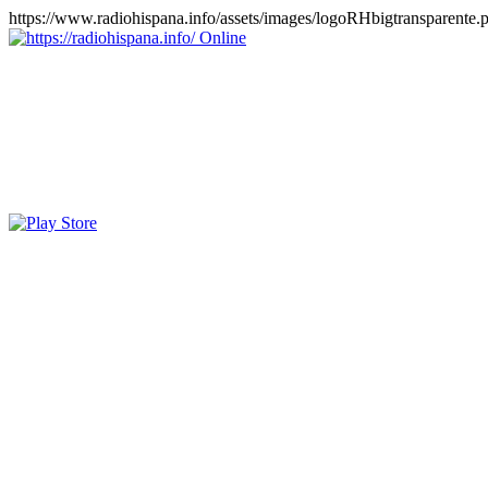
https://www.radiohispana.info/assets/images/logoRHbigtransparente.
Online
https://radiohispana.info
Tiene 15.505 emisoras de radio por web y móvil, para que los pu
COSTA RICA, CUBA, ECUADOR, EL SALVADOR, ESPAÑA,
PERÚ, PORTUGAL, PUERTO RICO, REINO UNIDO, RUMANIA, DO
oirlas, además los puedes disfrutar también en el celular/móvil Android