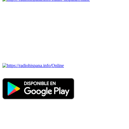
Todas las principales estaciones de radio del mundo hispano,
portugués-brasileiro y anglosajon (ARGENTINA, BOLIVIA,
BRASIL, CHILE, COLOMBIA, COSTA RICA, CUBA,
ECUADOR, EL SALVADOR, ESPAÑA, GUATEMALA,
HAITI, HONDURAS, JAMAICA, MÉXICO, NICARAGUA,
PANAMA, PARAGUAY, PERÚ, PORTUGAL, PUERTO RICO,
REINO UNIDO, DOMINICANA, TRINIDAD AND TOBAGO,
URUGUAY y VENEZUELA). Haga clic en el logo de las
estaciones de radio para oirlas. (Estamos trabajando incorporando
más estaciones diariamente).
Online
Nuevo: Emisoras de radio por web y móvil. Descargas: