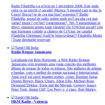
Radio Filadelfia s-a n?scut pe 1 decembrie 2008. Este unda
celor ce au urechi s? asculte! Muzica ?i mesajul care te duc la
Cruce! Bucur?-te de cea mai bun? experien?? Radio
Filadelfia, postul de radio online unde po?i asculta cea mai
variat? muzic? cre?tin? contemporan?, ?tiri ?i transmisiuni in
direct, emisiuni pentru toate vârstele! De S?rb?tori ascult? cele
mai frumoase colinde si cântece de Cr?ciun, pe canalul
Filadelfia Christmas! Audi?ie binecuvântat?! Filadelfia Media
| Toate drepturile rezervate
Rádio Reggae Jamaicana
Localizada em Belo Horizonte, a Web Rádio Reggae
Jamaicana vem reunindo uma vasta coleção dos melhores
álbuns de reggae de todos os tempos. São milhares de artistas
e bandas, com o melhor do reggae nacional e internacional.
Aqui você vai ouvir grandes nomes, como: Burning Spear,
Dennis Brown, Black Uhuru, Alton Ellis, Michael Rose,
Desmond Dekker, Toots and the Maytals, Gregory Isaacs,
Peter Tosh, Jimmi Cliff, Lee Perry e, é claro, Bob Marley.
HKM Radio - Valencia