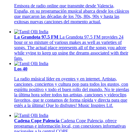
Emisora de radio online que transmite desde Valencia,
España, en su programación musical abarca desde los clásicos
que marcaron las décadas de los 70s, 80s, 90s y hasta las
exitosas nuevas canciones del momento actual.
La Grandota 97.5 FM
La Grandota 97.5 FM provides 24
hour or so mixture of various makes as well as varieties of
songs. The actual place represents all of the songs you adore
while vying to keep up using the dreams associated with their
fans.
Los 40
La radio músical líder en oyentes y en internet. Artistas,
canciones, conciertos y cultura pop para todos los gustos, con
espíritu positivo y todo el buen rollo del mundo. No te pierdas
la última hora sobre todos tus artistas, canciones y videoclips
favoritos, que te contamos de forma rápida y directa para que
estés a la última! Que lo disfrutes! Music Inspires Lif.
Cadena Cope Palencia
Cadena Cope Palencia, ofrece
programas e información local, con conexiones informativas
nacionales a la central COPE.