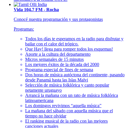
Vida 104.7 FM - Rocha
Conocé nuestra programación y sus protagonistas
Programas:
Todos los días te esperamos en la radio para disfrutar y
bailar con el calor del trópico.
Que Hay! llega para romper todos los esquemas!
Aporte a la cultura del departamento
Micros semanales de 15 minutos
Los mejores éxitos de la década del 2000
Programa especial de fines de semana
Dos horas de música autóctona del continente, pasando
desde Panamá hasta las Islas Malvi
Selección de música folklórica y canto popular
netamente uruguayo
Arrancá la mañana con un rato de música folklórica
latinoamericana
Los domingos revivimos “aquella música”
La mañana del sábado con aquella música que el
tiempo no hace olvidar
El ranking musical de la radio con las mejores
canciones actuales