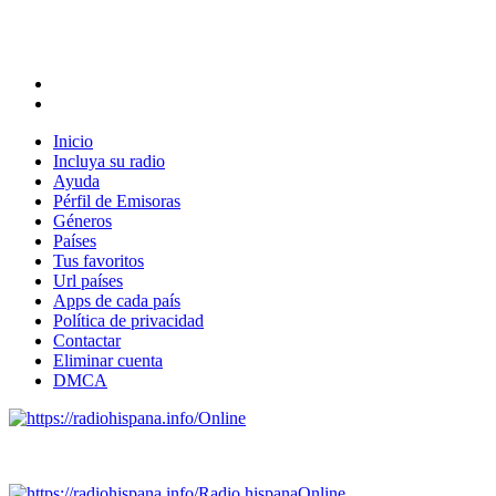
Inicio
Incluya su radio
Ayuda
Pérfil de Emisoras
Géneros
Países
Tus favoritos
Url países
Apps de cada país
Política de privacidad
Contactar
Eliminar cuenta
DMCA
Online
Emisoras de radio por web y móvil.
Radio hispana
Online