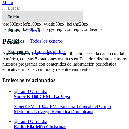
Menu
Inicio
América Radio 104.5 FM - Guayaquil
top:300px; left:100px; width:58px; height:28px;
background:#005f79;' class='hap-icon hap-icon-heart'>
Paises
Todos los paises
Pérfil
Géneros
Todos los géneros
Estaciones
Todos los pérfiles
América Radio 104.5 FM - Guayaquil, pertenece a la cadena radial
América, con sus 5 estaciones matrices en Ecuador, disfrute de todos
nuestros programas con contenidos de información periodística,
educativa, musical, cultural y de entretenimiento.
Emisoras relacionadas
Super K 100.7 FM - La Vega
SuperKFM - 100.7 FM - Emisora Tropical del Grupo
Medrano - La Vega, Republica Dominicana
Radio Filadelfia Christmas