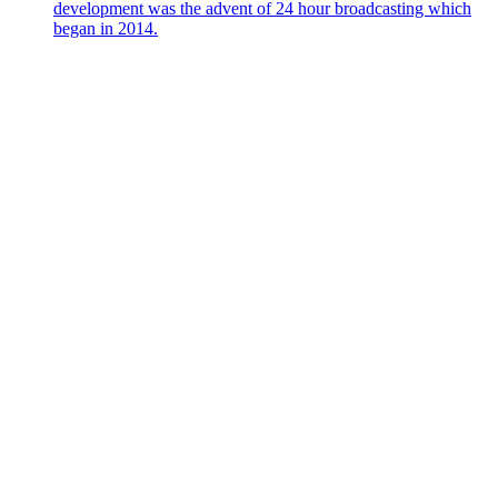
development was the advent of 24 hour broadcasting which
began in 2014.