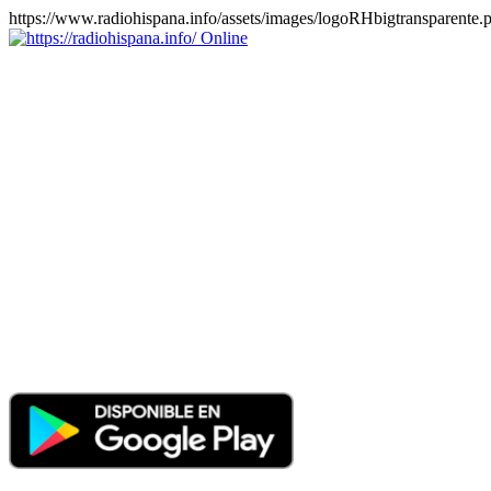
https://www.radiohispana.info/assets/images/logoRHbigtransparente.
Online
https://radiohispana.info
Tiene 15.505 emisoras de radio por web y móvil, para que los
puedas disfrutar, entretenimiento, información y música de todos los
géneros. Países: ARGENTINA, BOLIVIA, BRASIL, CHILE,
COLOMBIA, COSTA RICA, CUBA, ECUADOR, EL
SALVADOR, ESPAÑA, EE.UU, GUATEMALA, HAITI,
HONDURAS, JAMAICA, MARRUECOS, MÉXICO,
NICARAGUA, PANAMA, PARAGUAY, PERÚ, PORTUGAL,
PUERTO RICO, REINO UNIDO, RUMANIA, DOMINICANA,
TRINIDAD AND TOBAGO, URUGUAY y VENEZUELA.
Haga clic en el logo de las estaciones de radio para oirlas, además
los puedes disfrutar también en el celular/móvil Android, en el
Google Play Store, tiene función de grabación, podrás grabar y
crearte playlists gratis. Descargas: