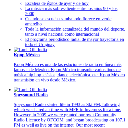
Escalera de éxitos de ayer y de hoy
La música más sobresaliente entre los años 90 y los
2000
Cuando se escucha samba todo florece en verde
amarelho
Toda la información actualizada del mundo del deporte,
tanto a nivel nacional como internacional
El programa periodístico radial de mayor trayectoria en
todo el Uruguay
Kpop México
Kpop México es una de las estaciones de radio en línea más
famosas de México. Kpop México transmite varios tipos de
música hip hop, clásica, dance, electrónica, etc. Kpop México
transmisión en vivo desde México.
Speysound Radio
Speysound Radio started life in 1993 as Ski FM, following
which we shared air time with MFR in Inverness for a time.
However, in 2009 we were granted our own Community
Radio Licence by OFCOM, and began broadcasting on 107.1
FM as well as live on the internet. Our most recent