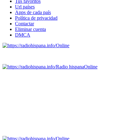
Tus favoritos
Url países
Apps de cada país
Política de privacidad
Contactar
Eliminar cuenta
DMCA
Online
Emisoras de radio por web y móvil.
Radio hispana
Online
Todas las principales estaciones de radio del mundo hispano,
portugués-brasileiro y anglosajon (ARGENTINA, BOLIVIA,
BRASIL, CHILE, COLOMBIA, COSTA RICA, CUBA,
ECUADOR, EL SALVADOR, ESPAÑA, GUATEMALA,
HAITI, HONDURAS, JAMAICA, MÉXICO, NICARAGUA,
PANAMA, PARAGUAY, PERÚ, PORTUGAL, PUERTO RICO,
REINO UNIDO, DOMINICANA, TRINIDAD AND TOBAGO,
URUGUAY y VENEZUELA). Haga clic en el logo de las
estaciones de radio para oirlas. (Estamos trabajando incorporando
más estaciones diariamente).
Online