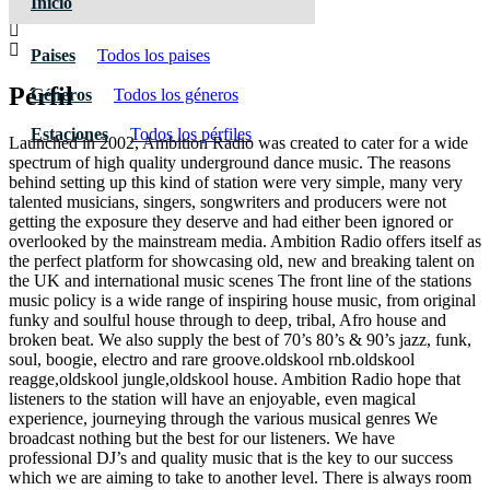
Inicio
Paises
Todos los paises
Pérfil
Géneros
Todos los géneros
Estaciones
Todos los pérfiles
Launched in 2002, Ambition Radio was created to cater for a wide
spectrum of high quality underground dance music. The reasons
behind setting up this kind of station were very simple, many very
talented musicians, singers, songwriters and producers were not
getting the exposure they deserve and had either been ignored or
overlooked by the mainstream media. Ambition Radio offers itself as
the perfect platform for showcasing old, new and breaking talent on
the UK and international music scenes The front line of the stations
music policy is a wide range of inspiring house music, from original
funky and soulful house through to deep, tribal, Afro house and
broken beat. We also supply the best of 70’s 80’s & 90’s jazz, funk,
soul, boogie, electro and rare groove.oldskool rnb.oldskool
reagge,oldskool jungle,oldskool house. Ambition Radio hope that
listeners to the station will have an enjoyable, even magical
experience, journeying through the various musical genres We
broadcast nothing but the best for our listeners. We have
professional DJ’s and quality music that is the key to our success
which we are aiming to take to another level. There is always room