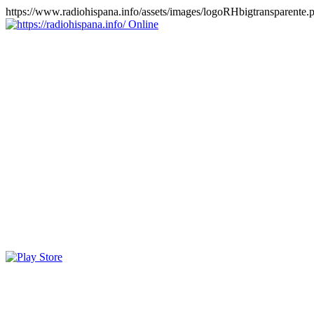
https://www.radiohispana.info/assets/images/logoRHbigtransparente.
Online
https://radiohispana.info
Tiene 15.505 emisoras de radio por web y móvil, para que los
puedas disfrutar, entretenimiento, información y música de todos los
géneros. Países: ARGENTINA, BOLIVIA, BRASIL, CHILE,
COLOMBIA, COSTA RICA, CUBA, ECUADOR, EL
SALVADOR, ESPAÑA, EE.UU, GUATEMALA, HAITI,
HONDURAS, JAMAICA, MARRUECOS, MÉXICO,
NICARAGUA, PANAMA, PARAGUAY, PERÚ, PORTUGAL,
PUERTO RICO, REINO UNIDO, RUMANIA, DOMINICANA,
TRINIDAD AND TOBAGO, URUGUAY y VENEZUELA.
Haga clic en el logo de las estaciones de radio para oirlas, además
los puedes disfrutar también en el celular/móvil Android, en el
Google Play Store, tiene función de grabación, podrás grabar y
crearte playlists gratis. Descargas: