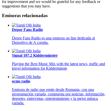
for improvement and we would be grateful for any feedback or
suggestions that you may have.
Emisoras relacionadas
Depor Fans Radio
Depor Fans Radio es una emisora on line dedicada al
Deportivo de A coruña.
Signal 107.2 Kidderminster
Playing the Best Music Mix with the latest news, traffic and
travel information for Kidderminste
ocms radio
Emisora de radio que emite desde Rumania, con una
programación variada, compuesta por noticias, información,
deportes, entrevistas, entretenimiento y la mejor música
variada.