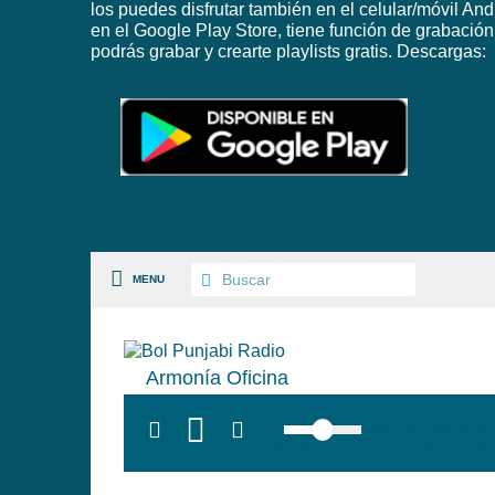
los puedes disfrutar también en el celular/móvil And
en el Google Play Store, tiene función de grabación
podrás grabar y crearte playlists gratis. Descargas:
MENU
Armonía Oficina
S PAISES
top:300px; left
background:#005f79;' class=
 GÉNEROS