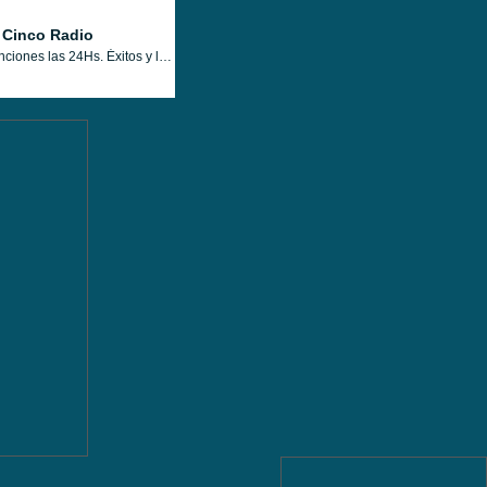
 Cinco Radio
Canciones las 24Hs. Éxitos y lo más actual. Los primeros del ranking y los que marcaron una época, acompañados de un toque informativo.