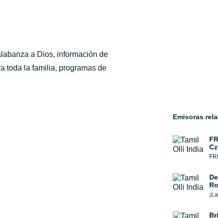
 alabanza a Dios, información de
a toda la familia, programas de
Emisoras rel
FR
Cz
FRE
De
R
¡La
Br