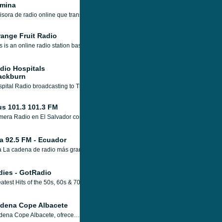
tmina
sora de radio online que transmite desde Istmina, con una programación variada, 
range Fruit Radio
s is an online radio station based in United Kingodm. The station that inspired by 
dio Hospitals
ackburn
pital Radio broadcasting to The Royal Blackburn Hospital.
us 101.3 101.3 FM
mera Radio en El Salvador con un formato de mezclas latinas, con entretenimiento
a 92.5 FM - Ecuador
 La cadena de radio más grande de México, contamos con más de 70 estaciones en
dies - GotRadio
atest Hits of the 50s, 60s & 70s. GotRadio is a FREE music streaming service, with
dena Cope Albacete
Cadena Cope Albacete, ofrece programas e información local, con conexiones informativas nacionales a la central COPE.