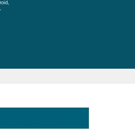
roid,
,
:100px; width:58px; height:28px;
'hap-icon hap-icon-heart'>