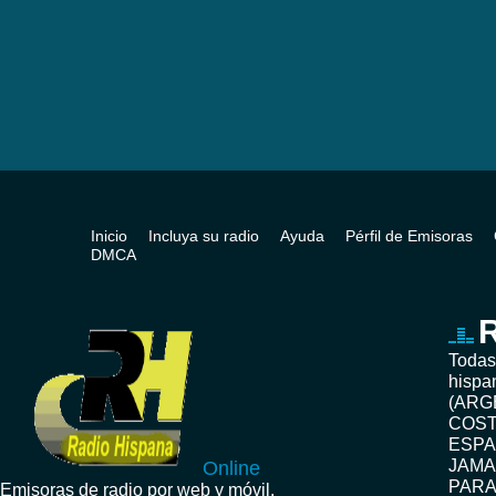
Inicio
Incluya su radio
Ayuda
Pérfil de Emisoras
DMCA
R
Todas
hispa
(ARG
COST
ESPA
JAMA
Online
PARA
Emisoras de radio por web y móvil.