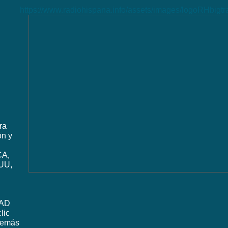
https://www.radiohispana.info/assets/images/logoRHbigt
ra
ón y
CA,
UU,
DAD
lic
además