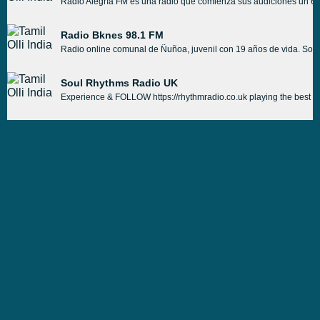
Radio Alegría FM es una radio que comienza sus audiciones un 6 de
Radio Bknes 98.1 FM
Radio online comunal de Ñuñoa, juvenil con 19 años de vida. Somo
Soul Rhythms Radio UK
Experience & FOLLOW https://rhythmradio.co.uk playing the best 