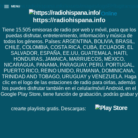
https://www.radiohispana.info/assets/images/logoRHbigtranspa
MENU
Online
https://radiohispana.info
Tiene 15.505 emisoras de radio por web y móvil, para que los
puedas disfrutar, entretenimiento, información y música de
todos los géneros. Países: ARGENTINA, BOLIVIA, BRASIL,
CHILE, COLOMBIA, COSTA RICA, CUBA, ECUADOR, EL
SALVADOR, ESPAÑA, EE.UU, GUATEMALA, HAITI,
HONDURAS, JAMAICA, MARRUECOS, MÉXICO,
NICARAGUA, PANAMA, PARAGUAY, PERÚ, PORTUGAL,
PUERTO RICO, REINO UNIDO, RUMANIA, DOMINICANA,
TRINIDAD AND TOBAGO, URUGUAY y VENEZUELA. Haga
clic en el logo de las estaciones de radio para oirlas, además
los puedes disfrutar también en el celular/móvil Android, en el
Google Play Store, tiene función de grabación, podrás grabar y
crearte playlists gratis. Descargas: