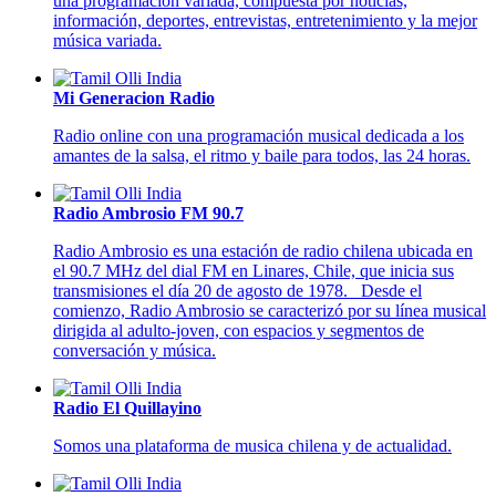
una programación variada, compuesta por noticias,
información, deportes, entrevistas, entretenimiento y la mejor
música variada.
Mi Generacion Radio
Radio online con una programación musical dedicada a los
amantes de la salsa, el ritmo y baile para todos, las 24 horas.
Radio Ambrosio FM 90.7
Radio Ambrosio es una estación de radio chilena ubicada en
el 90.7 MHz del dial FM en Linares, Chile, que inicia sus
transmisiones el día 20 de agosto de 1978. Desde el
comienzo, Radio Ambrosio se caracterizó por su línea musical
dirigida al adulto-joven, con espacios y segmentos de
conversación y música.
Radio El Quillayino
Somos una plataforma de musica chilena y de actualidad.