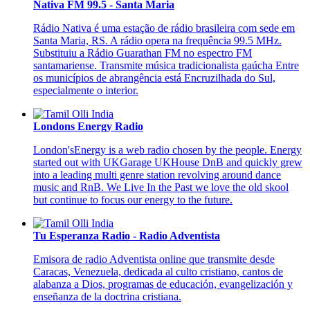
Nativa FM 99.5 - Santa Maria
Rádio Nativa é uma estação de rádio brasileira com sede em
Santa Maria, RS. A rádio opera na frequência 99.5 MHz.
Substituiu a Rádio Guarathan FM no espectro FM
santamariense. Transmite música tradicionalista gaúcha Entre
os municípios de abrangência está Encruzilhada do Sul,
especialmente o interior.
Londons Energy Radio
London'sEnergy is a web radio chosen by the people. Energy
started out with UKGarage UKHouse DnB and quickly grew
into a leading multi genre station revolving around dance
music and RnB. We Live In the Past we love the old skool
but continue to focus our energy to the future.
Tu Esperanza Radio - Radio Adventista
Emisora de radio Adventista online que transmite desde
Caracas, Venezuela, dedicada al culto cristiano, cantos de
alabanza a Dios, programas de educación, evangelización y
enseñanza de la doctrina cristiana.