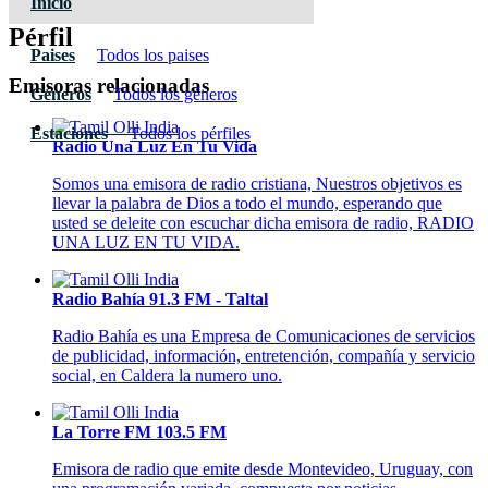
Inicio
Pérfil
Paises
Todos los paises
Emisoras relacionadas
Géneros
Todos los géneros
Estaciones
Todos los pérfiles
Radio Una Luz En Tu Vida
Somos una emisora de radio cristiana, Nuestros objetivos es
llevar la palabra de Dios a todo el mundo, esperando que
usted se deleite con escuchar dicha emisora de radio, RADIO
UNA LUZ EN TU VIDA.
Radio Bahía 91.3 FM - Taltal
Radio Bahía es una Empresa de Comunicaciones de servicios
de publicidad, información, entretención, compañía y servicio
social, en Caldera la numero uno.
La Torre FM 103.5 FM
Emisora de radio que emite desde Montevideo, Uruguay, con