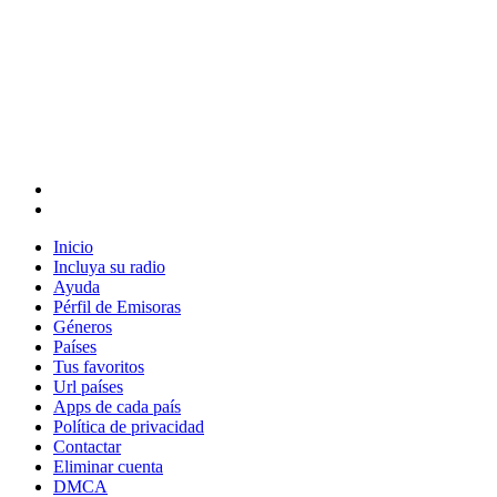
Inicio
Incluya su radio
Ayuda
Pérfil de Emisoras
Géneros
Países
Tus favoritos
Url países
Apps de cada país
Política de privacidad
Contactar
Eliminar cuenta
DMCA