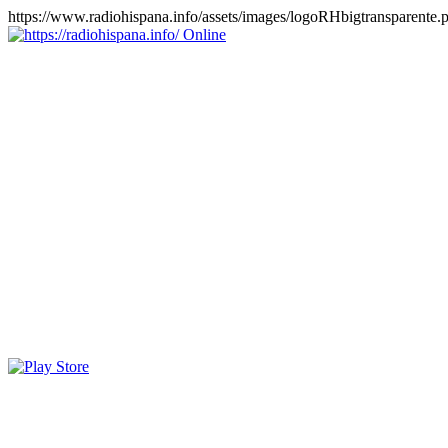
https://www.radiohispana.info/assets/images/logoRHbigtransparente.
Online
https://radiohispana.info
Tiene 15.505 emisoras de radio por web y móvil, para que los
puedas disfrutar, entretenimiento, información y música de todos los
géneros. Países: ARGENTINA, BOLIVIA, BRASIL, CHILE,
COLOMBIA, COSTA RICA, CUBA, ECUADOR, EL
SALVADOR, ESPAÑA, EE.UU, GUATEMALA, HAITI,
HONDURAS, JAMAICA, MARRUECOS, MÉXICO,
NICARAGUA, PANAMA, PARAGUAY, PERÚ, PORTUGAL,
PUERTO RICO, REINO UNIDO, RUMANIA, DOMINICANA,
TRINIDAD AND TOBAGO, URUGUAY y VENEZUELA.
Haga clic en el logo de las estaciones de radio para oirlas, además
los puedes disfrutar también en el celular/móvil Android, en el
Google Play Store, tiene función de grabación, podrás grabar y
crearte playlists gratis. Descargas: