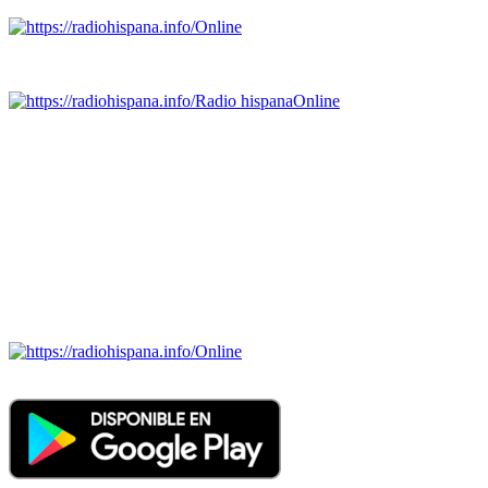
Online
Emisoras de radio por web y móvil.
Radio hispana
Online
Todas las principales estaciones de radio del mundo hispano,
portugués-brasileiro y anglosajon (ARGENTINA, BOLIVIA,
BRASIL, CHILE, COLOMBIA, COSTA RICA, CUBA,
ECUADOR, EL SALVADOR, ESPAÑA, GUATEMALA,
HAITI, HONDURAS, JAMAICA, MÉXICO, NICARAGUA,
PANAMA, PARAGUAY, PERÚ, PORTUGAL, PUERTO RICO,
REINO UNIDO, DOMINICANA, TRINIDAD AND TOBAGO,
URUGUAY y VENEZUELA). Haga clic en el logo de las
estaciones de radio para oirlas. (Estamos trabajando incorporando
más estaciones diariamente).
Online
Nuevo: Emisoras de radio por web y móvil. Descargas: