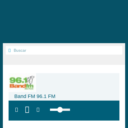
Band FM 96.1 FM
top:300px;
left:100px; width:58px;
height:28px; background:#005f79;'
class='hap-icon hap-icon-heart'>