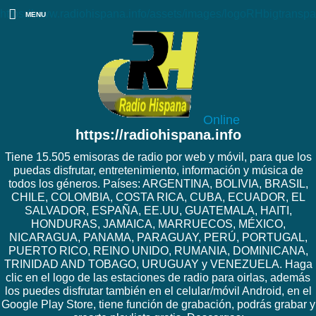
https://www.radiohispana.info/assets/images/logoRHbigtranspa
MENU
Online
https://radiohispana.info
Tiene 15.505 emisoras de radio por web y móvil, para que los
puedas disfrutar, entretenimiento, información y música de
todos los géneros. Países: ARGENTINA, BOLIVIA, BRASIL,
CHILE, COLOMBIA, COSTA RICA, CUBA, ECUADOR, EL
SALVADOR, ESPAÑA, EE.UU, GUATEMALA, HAITI,
HONDURAS, JAMAICA, MARRUECOS, MÉXICO,
NICARAGUA, PANAMA, PARAGUAY, PERÚ, PORTUGAL,
PUERTO RICO, REINO UNIDO, RUMANIA, DOMINICANA,
TRINIDAD AND TOBAGO, URUGUAY y VENEZUELA. Haga
clic en el logo de las estaciones de radio para oirlas, además
los puedes disfrutar también en el celular/móvil Android, en el
Google Play Store, tiene función de grabación, podrás grabar y