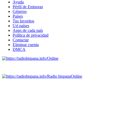
Ayuda
Pérfil de Emisoras
Géneros
Países
Tus favoritos
Url países
Apps de cada país
Política de privacidad
Contactar
Eliminar cuenta
DMCA
Online
Emisoras de radio por web y móvil.
Radio hispana
Online
Todas las principales estaciones de radio del mundo hispano,
portugués-brasileiro y anglosajon (ARGENTINA, BOLIVIA,
BRASIL, CHILE, COLOMBIA, COSTA RICA, CUBA,
ECUADOR, EL SALVADOR, ESPAÑA, GUATEMALA,
HAITI, HONDURAS, JAMAICA, MÉXICO, NICARAGUA,
PANAMA, PARAGUAY, PERÚ, PORTUGAL, PUERTO RICO,
REINO UNIDO, DOMINICANA, TRINIDAD AND TOBAGO,