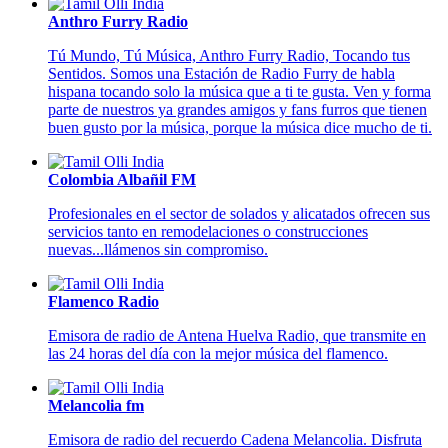
Anthro Furry Radio
Tú Mundo, Tú Música, Anthro Furry Radio, Tocando tus
Sentidos. Somos una Estación de Radio Furry de habla
hispana tocando solo la música que a ti te gusta. Ven y forma
parte de nuestros ya grandes amigos y fans furros que tienen
buen gusto por la música, porque la música dice mucho de ti.
Colombia Albañil FM
Profesionales en el sector de solados y alicatados ofrecen sus
servicios tanto en remodelaciones o construcciones
nuevas...llámenos sin compromiso.
Flamenco Radio
Emisora de radio de Antena Huelva Radio, que transmite en
las 24 horas del día con la mejor música del flamenco.
Melancolia fm
Emisora de radio del recuerdo Cadena Melancolia. Disfruta