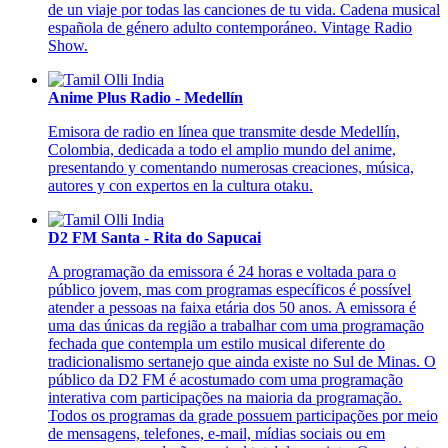
de un viaje por todas las canciones de tu vida. Cadena musical
española de género adulto contemporáneo. Vintage Radio
Show.
Anime Plus Radio - Medellín
Emisora de radio en línea que transmite desde Medellín,
Colombia, dedicada a todo el amplio mundo del anime,
presentando y comentando numerosas creaciones, música,
autores y con expertos en la cultura otaku.
D2 FM Santa - Rita do Sapucai
A programação da emissora é 24 horas e voltada para o
público jovem, mas com programas específicos é possível
atender a pessoas na faixa etária dos 50 anos. A emissora é
uma das únicas da região a trabalhar com uma programação
fechada que contempla um estilo musical diferente do
tradicionalismo sertanejo que ainda existe no Sul de Minas. O
público da D2 FM é acostumado com uma programação
interativa com participações na maioria da programação.
Todos os programas da grade possuem participações por meio
de mensagens, telefones, e-mail, mídias sociais ou em