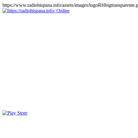
https://www.radiohispana.info/assets/images/logoRHbigtransparente.
Online
https://radiohispana.info
Tiene 15.505 emisoras de radio por web y móvil, para que los
puedas disfrutar, entretenimiento, información y música de todos los
géneros. Países: ARGENTINA, BOLIVIA, BRASIL, CHILE,
COLOMBIA, COSTA RICA, CUBA, ECUADOR, EL
SALVADOR, ESPAÑA, EE.UU, GUATEMALA, HAITI,
HONDURAS, JAMAICA, MARRUECOS, MÉXICO,
NICARAGUA, PANAMA, PARAGUAY, PERÚ, PORTUGAL,
PUERTO RICO, REINO UNIDO, RUMANIA, DOMINICANA,
TRINIDAD AND TOBAGO, URUGUAY y VENEZUELA.
Haga clic en el logo de las estaciones de radio para oirlas, además
los puedes disfrutar también en el celular/móvil Android, en el
Google Play Store, tiene función de grabación, podrás grabar y
crearte playlists gratis. Descargas: