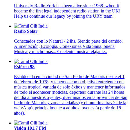
University Radio York has been alive since 1968, when it
became the first legal independent radio station in the UK!
Help us continue our legacy by joining the URY team.
Radio Solar
Conectados con lo Natural - 24hs. Siendo parte del cambio.
Alimentación, Ecología, Conexiones,Vida Sana, buena
Música y mucho más...Excelente música relajante..
Estéreo 98
Establecida en la ciudad de San Pedro de Macorís desde el 1
de febrero de 1978, y tenemos como objetivo entretener con
música tropical variada de solo éxitos y mantener informados
de todo el acontecer (noticias, deportes) durante las 24 horas
del día a nuestros oyentes, diseminados en la provincia de San
Pedro de Macorís y zonas aledañas (y el mundo a través de la
web/App), principalmente a adultos jovenes (a partir de 18
años).
Visión 101.7 FM