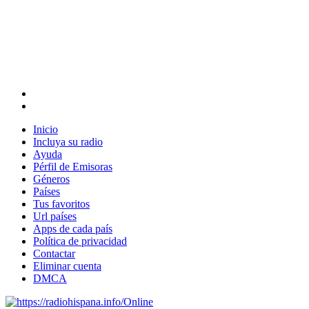
Inicio
Incluya su radio
Ayuda
Pérfil de Emisoras
Géneros
Países
Tus favoritos
Url países
Apps de cada país
Política de privacidad
Contactar
Eliminar cuenta
DMCA
Online