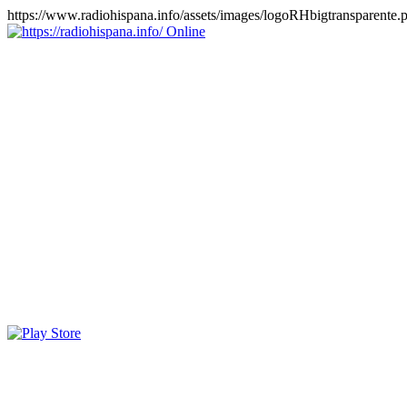
https://www.radiohispana.info/assets/images/logoRHbigtransparente.
Online
https://radiohispana.info
Tiene 15.505 emisoras de radio por web y móvil, para que los
puedas disfrutar, entretenimiento, información y música de todos los
géneros. Países: ARGENTINA, BOLIVIA, BRASIL, CHILE,
COLOMBIA, COSTA RICA, CUBA, ECUADOR, EL
SALVADOR, ESPAÑA, EE.UU, GUATEMALA, HAITI,
HONDURAS, JAMAICA, MARRUECOS, MÉXICO,
NICARAGUA, PANAMA, PARAGUAY, PERÚ, PORTUGAL,
PUERTO RICO, REINO UNIDO, RUMANIA, DOMINICANA,
TRINIDAD AND TOBAGO, URUGUAY y VENEZUELA.
Haga clic en el logo de las estaciones de radio para oirlas, además
los puedes disfrutar también en el celular/móvil Android, en el
Google Play Store, tiene función de grabación, podrás grabar y
crearte playlists gratis. Descargas: