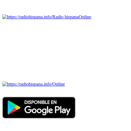
Emisoras de radio por web y móvil.
Radio hispana
Online
Todas las principales estaciones de radio del mundo hispano,
portugués-brasileiro y anglosajon (ARGENTINA, BOLIVIA,
BRASIL, CHILE, COLOMBIA, COSTA RICA, CUBA,
ECUADOR, EL SALVADOR, ESPAÑA, GUATEMALA,
HAITI, HONDURAS, JAMAICA, MÉXICO, NICARAGUA,
PANAMA, PARAGUAY, PERÚ, PORTUGAL, PUERTO RICO,
REINO UNIDO, DOMINICANA, TRINIDAD AND TOBAGO,
URUGUAY y VENEZUELA). Haga clic en el logo de las
estaciones de radio para oirlas. (Estamos trabajando incorporando
más estaciones diariamente).
Online
Nuevo: Emisoras de radio por web y móvil. Descargas: