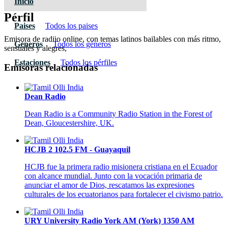
Inicio
Pérfil
Paises
Todos los paises
Emisora de radiio online, con temas latinos bailables con más ritmo,
Géneros
Todos los géneros
sensuales y alegres,
Estaciones
Todos los pérfiles
Emisoras relacionadas
Dean Radio
Dean Radio is a Community Radio Station in the Forest of
Dean, Gloucestershire, UK.
HCJB 2 102.5 FM - Guayaquil
HCJB fue la primera radio misionera cristiana en el Ecuador
con alcance mundial. Junto con la vocación primaria de
anunciar el amor de Dios, rescatamos las expresiones
culturales de los ecuatorianos para fortalecer el civismo patrio.
URY University Radio York AM (York) 1350 AM