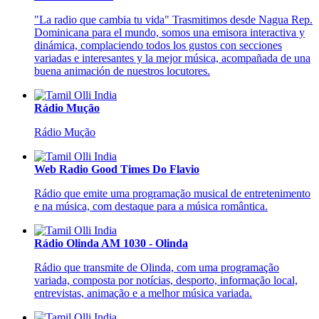
"La radio que cambia tu vida" Trasmitimos desde Nagua Rep.
Dominicana para el mundo, somos una emisora interactiva y
dinámica, complaciendo todos los gustos con secciones
variadas e interesantes y la mejor música, acompañada de una
buena animación de nuestros locutores.
Rádio Mução
Rádio Mução
Web Radio Good Times Do Flavio
Rádio que emite uma programação musical de entretenimento
e na música, com destaque para a música romântica.
Rádio Olinda AM 1030 - Olinda
Rádio que transmite de Olinda, com uma programação
variada, composta por notícias, desporto, informação local,
entrevistas, animação e a melhor música variada.