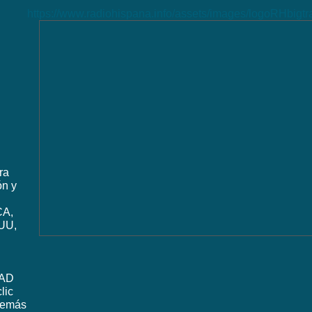
https://www.radiohispana.info/assets/images/logoRHbigt
ra
ón y
CA,
UU,
DAD
lic
además