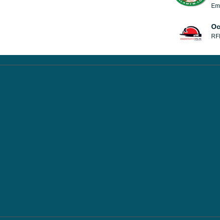
Emi
Oc
RFM