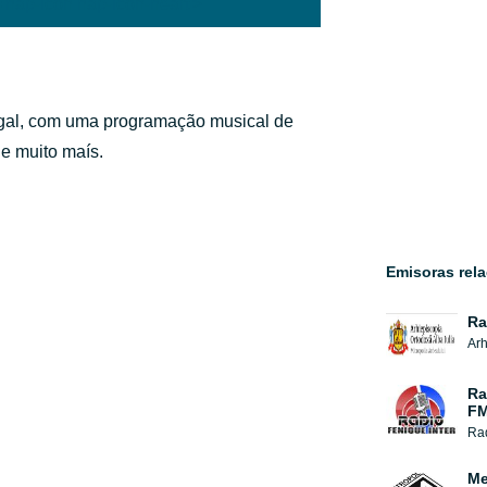
'hap-icon hap-icon-heart'>
tugal, com uma programação musical de
 e muito maís.
Emisoras rel
Ra
Arh
Ra
F
Rad
Me