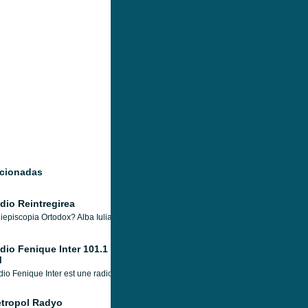
acionadas
dio Reintregirea
iepiscopia Ortodox? Alba Iulia.
dio Fenique Inter 101.1
M
io Fenique Inter est une radio basée à Haïti, dirigée et animée par Michel Fenique. 
tropol Radyo