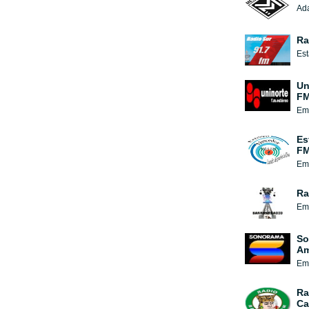
Ad
Ra
Est
Un
FM
Emi
Es
F
Emi
Ra
Emi
So
Am
Emi
Ra
Ca