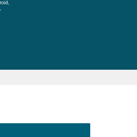
roid,
,
:100px; width:58px; height:28px;