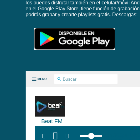
los puedes disfrutar también en el celular/móvil And
en el Google Play Store, tiene función de grabación
podrás grabar y crearte playlists gratis. Descargas:
MENU
 PAISES
Beat FM
GÉNEROS
top:300px; left