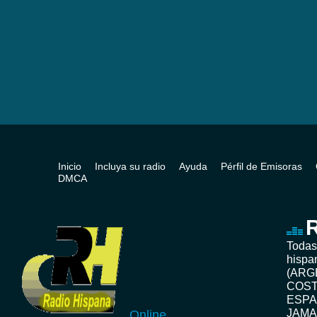
Inicio
Incluya su radio
Ayuda
Pérfil de Emisoras
DMCA
R
Todas
hispa
(ARG
COST
ESPA
JAMA
Online