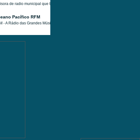
sora de radio municipal que transmite desde Cabrican, Guatemala, con una programa
eano Pacífico RFM
 - A Rádio das Grandes Músicas!