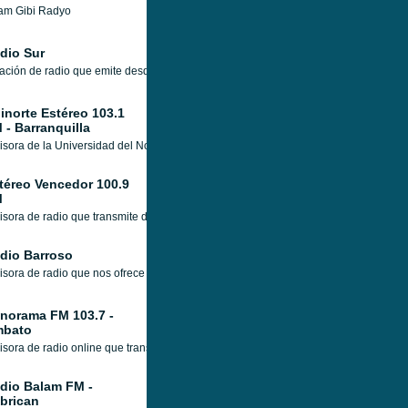
am Gibi Radyo
dio Sur
ación de radio que emite desde Ecuador, con una programación musical variada que
inorte Estéreo 103.1
 - Barranquilla
sora de la Universidad del Norte fundada en 1983. Música jazz, rock, la transmisi
téreo Vencedor 100.9
M
sora de radio que transmite desde Guatemala, dedicada al culto cristiano, cantos
dio Barroso
sora de radio que nos ofrece los más animados ritmos de la música de Venezuela, 
norama FM 103.7 -
bato
sora de radio online que transmite desde HERMOSA, con una programación variada, 
dio Balam FM -
brican