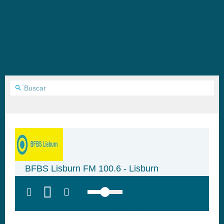
BFBS Lisburn FM 100.6 - Lisburn
top:300px;
left:100px; width:58px;
height:28px; background:#005f79;'
class='hap-icon hap-icon-heart'>