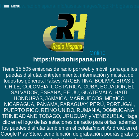
https://www.radiohispana.info/assets/images/logoRHbigtranspa
MENU
Online
https://radiohispana.info
Tiene 15.505 emisoras de radio por web y móvil, para que los
puedas disfrutar, entretenimiento, información y música de
todos los géneros. Países: ARGENTINA, BOLIVIA, BRASIL,
CHILE, COLOMBIA, COSTA RICA, CUBA, ECUADOR, EL
SALVADOR, ESPAÑA, EE.UU, GUATEMALA, HAITI,
HONDURAS, JAMAICA, MARRUECOS, MÉXICO,
NICARAGUA, PANAMA, PARAGUAY, PERÚ, PORTUGAL,
PUERTO RICO, REINO UNIDO, RUMANIA, DOMINICANA,
TRINIDAD AND TOBAGO, URUGUAY y VENEZUELA. Haga
clic en el logo de las estaciones de radio para oirlas, además
los puedes disfrutar también en el celular/móvil Android, en el
Google Play Store, tiene función de grabación, podrás grabar y