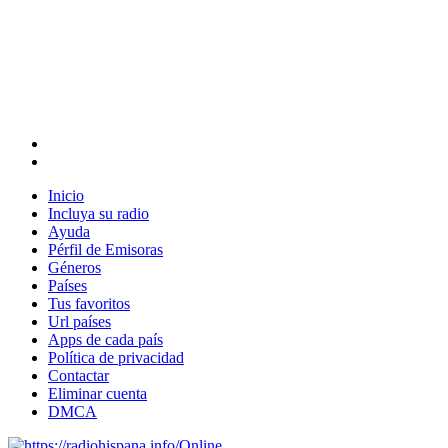
Inicio
Incluya su radio
Ayuda
Pérfil de Emisoras
Géneros
Países
Tus favoritos
Url países
Apps de cada país
Política de privacidad
Contactar
Eliminar cuenta
DMCA
Online