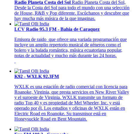
Radio Planeta Costa del Sol
Radio Planeta Costa del Sol,
Desde la Costa del Sol para todo el mundo con una selección
de House, R&B y Pop diferente. Escúchanos y descubre que
hay mucha más música de la que imaginas.
LCV Radio 95.3 FM - Bahia de Caraquez
Emisora de raido que ofrece una variada programación que
incluye un amplio repertorio musical de géneros como el
bolero y la balada romántica, música ecuatoriana popular,
notas de actualidad y mucho más durante las 24 horas.
K92 - WXLK 92.3FM
WXLK es una estación de radio comercial con licencia para
Roanoke, Virginia, que presta servicios en New River Valley
y el suroeste de Virginia. WXLK transmite un formato de
radio Top 40 y es propiedad de Mel Wheeler, Inc. y está
operado por él. Los estudios y oficinas de WXLK están en
Electric Road en Roanoke. Su transmisor está en
Honeysuckle Road en Bent Mountain.