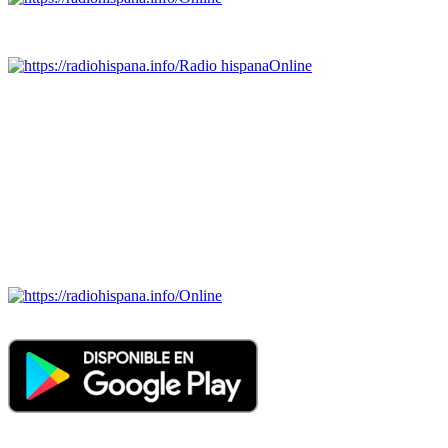
Emisoras de radio por web y móvil.
Radio hispana
Online
Todas las principales estaciones de radio del mundo hispano,
portugués-brasileiro y anglosajon (ARGENTINA, BOLIVIA,
BRASIL, CHILE, COLOMBIA, COSTA RICA, CUBA,
ECUADOR, EL SALVADOR, ESPAÑA, GUATEMALA,
HAITI, HONDURAS, JAMAICA, MÉXICO, NICARAGUA,
PANAMA, PARAGUAY, PERÚ, PORTUGAL, PUERTO RICO,
REINO UNIDO, DOMINICANA, TRINIDAD AND TOBAGO,
URUGUAY y VENEZUELA). Haga clic en el logo de las
estaciones de radio para oirlas. (Estamos trabajando incorporando
más estaciones diariamente).
Online
Nuevo: Emisoras de radio por web y móvil. Descargas: