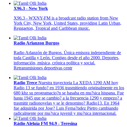
X96.3 - New York
X96.3 - WXNY-FM is a broadcast radio station from New
York City, New York, United States, providing Latin Urban,
Reggaeton, Tropical and Caribbean music.
Radio Arlanzon Burgos
Radio Arlanzón de Burgos. Única emisora independiente de
toda Castilla y León. Contigo desde el año 2000. Deportes,
información, música, crónica política y social.
Retransmisiones deportivas centr
Radio Trece
Nuestra trayectoria La XEDA 1290 AM hoy
Radio 13 se fundo? en 1936 trasmitiendo originalmente en los
680 khz su programacio?n se basaba en mu?sica hispana. Fue
hasta 1945 que se cambio? a la frecuencia 1290 y empezo? a
trasmitir radionovelas y se le denomino? Radio13. En 1964
fue adquirida por Jose? Luis Ferna?ndez Pietro cambiando
radicalmente por mu?sica juvenil y mu?sica internacional.
Rádio Aleluia FM 94.9 - Teresina