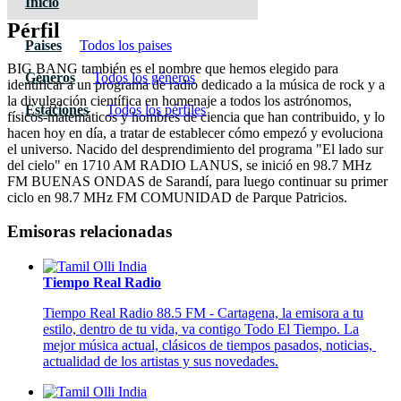
Inicio
Pérfil
Paises
Todos los paises
BIG BANG también es el nombre que hemos elegido para
Géneros
Todos los géneros
identificar a un programa de radio dedicado a la música de rock y a
la divulgación científica en homenaje a todos los astrónomos,
Estaciones
Todos los pérfiles
físicos-matemáticos y hombres de ciencia que han contribuido, y lo
hacen hoy en día, a tratar de establecer cómo empezó y evoluciona
el universo. Nacido del desprendimiento del programa "El lado sur
del cielo" en 1710 AM RADIO LANUS, se inició en 98.7 MHz
FM BUENAS ONDAS de Sarandí, para luego continuar su primer
ciclo en 98.7 MHz FM COMUNIDAD de Parque Patricios.
Emisoras relacionadas
Tiempo Real Radio
Tiempo Real Radio 88.5 FM - Cartagena, la emisora a tu
estilo, dentro de tu vida, va contigo Todo El Tiempo. La
mejor música actual, clásicos de tiempos pasados, noticias,
actualidad de los artistas y sus novedades.