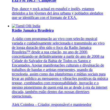
Exa FM 100.3 - Campeche
Pop, dance y rock actual en español e inglés, estamos
dirigidos a los jóvenes del área urbana y poblados aledaños
que se identifican con el formato de EXA.
Rádio Jamaica Brasileira
A rádio com programação ao vivo com seleção musical
variada e cuidadosamente selecionada e transmissão ao vivo
de longa duração têm sido o foco da Radio Jamaica
Brasileira™ desde a sua criação, no ano de 2000,
concretizando-se definitivamente a partir do ano de 2008 na
Cidade do Salvador da Bahia de Todos os Santos e
Encantados. Apoiar manifestações culturais e divulgação de
trabalhos de bandas e artistas emergentes, usando da
tecnologia, assim como das plataformas e mídias sociais para
levar ao público as mensagens e vibrações positivas da música
reggae, combinados com responsabilidade, inovação e o
mesmo pioneirismo de quem está no ar desde à era da internet
discada, também estão dentro das nossas diretrizes
operacionais.
Alek Coimbra – Criador, responsável e mantenedor