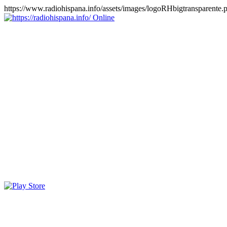
https://www.radiohispana.info/assets/images/logoRHbigtransparente.
Online
https://radiohispana.info
Tiene 15.505 emisoras de radio por web y móvil, para que los
puedas disfrutar, entretenimiento, información y música de todos los
géneros. Países: ARGENTINA, BOLIVIA, BRASIL, CHILE,
COLOMBIA, COSTA RICA, CUBA, ECUADOR, EL
SALVADOR, ESPAÑA, EE.UU, GUATEMALA, HAITI,
HONDURAS, JAMAICA, MARRUECOS, MÉXICO,
NICARAGUA, PANAMA, PARAGUAY, PERÚ, PORTUGAL,
PUERTO RICO, REINO UNIDO, RUMANIA, DOMINICANA,
TRINIDAD AND TOBAGO, URUGUAY y VENEZUELA.
Haga clic en el logo de las estaciones de radio para oirlas, además
los puedes disfrutar también en el celular/móvil Android, en el
Google Play Store, tiene función de grabación, podrás grabar y
crearte playlists gratis. Descargas: