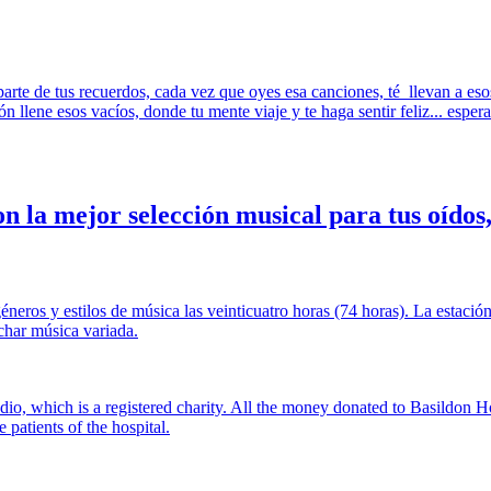
 parte de tus recuerdos, cada vez que oyes esa canciones, té llevan a e
ón llene esos vacíos, donde tu mente viaje y te haga sentir feliz... esper
 la mejor selección musical para tus oídos,
eros y estilos de música las veinticuatro horas (74 horas). La estació
char música variada.
io, which is a registered charity. All the money donated to Basildon H
 patients of the hospital.