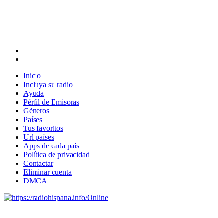
Inicio
Incluya su radio
Ayuda
Pérfil de Emisoras
Géneros
Países
Tus favoritos
Url países
Apps de cada país
Política de privacidad
Contactar
Eliminar cuenta
DMCA
Online
Emisoras de radio por web y móvil.