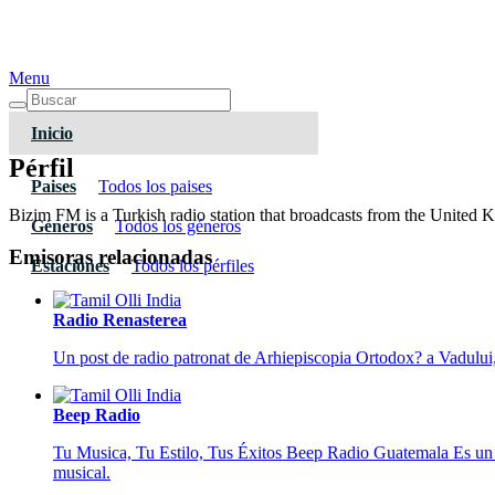
Menu
Inicio
Pérfil
Paises
Todos los paises
Bizim FM is a Turkish radio station that broadcasts from the United 
Géneros
Todos los géneros
Emisoras relacionadas
Estaciones
Todos los pérfiles
Radio Renasterea
Un post de radio patronat de Arhiepiscopia Ortodox? a Vadului, 
Beep Radio
Tu Musica, Tu Estilo, Tus Éxitos Beep Radio Guatemala Es un m
musical.