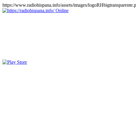
https://www.radiohispana.info/assets/images/logoRHbigtransparente.
Online
https://radiohispana.info
Tiene 15.505 emisoras de radio por web y móvil, para que los pu
COSTA RICA, CUBA, ECUADOR, EL SALVADOR, ESPAÑA,
PERÚ, PORTUGAL, PUERTO RICO, REINO UNIDO, RUMANIA, DO
oirlas, además los puedes disfrutar también en el celular/móvil Android