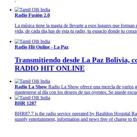
Radio Fusión 2.0
La música tiene la magia de llevarte a esos lugares que forman
vida, de cada dia,has de esta tu radio, tu espacio donde tu coraz
Radio Hit Online - La Paz
Transmitiendo desde La Paz Bolivia, con
RADIO HIT ONLINE
Radio La Show
Radio La Show ofrece una mezcla de varios gén
mantenerse al día con los deseos de sus oyentes. Se puede escu
BHR 1287
BHR87.7 is the radio service operated by Basildon Hospital Rad
supply entertainment, information and news free of charge to the