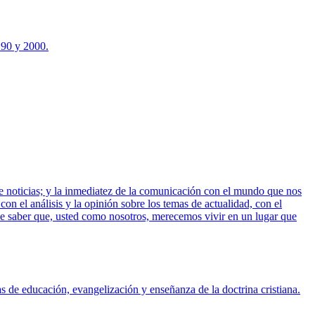
 90 y 2000.
e noticias; y la inmediatez de la comunicación con el mundo que nos
on el análisis y la opinión sobre los temas de actualidad, con el
 de saber que, usted como nosotros, merecemos vivir en un lugar que
 de educación, evangelización y enseñanza de la doctrina cristiana.