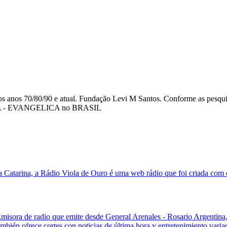
os anos 70/80/90 e atual. Fundação Levi M Santos. Conforme as pes
SPEL - EVANGELICA no BRASIL
 Catarina, a Rádio Viola de Ouro é uma web rádio que foi criada com o 
misora de radio que emite desde General Arenales - Rosario Argentina
También ofrece cortes con noticias de última hora y entretenimiento varia