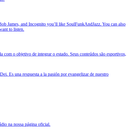
Bob James, and Incognito you’ll like SoulFunkAndJazz. You can also
nt to listen.
 com o objetivo de integrar o estado. Seus conteúdos são esportivos,
ei. Es una respuesta a la pasión por evangelizar de nuestro
dio na nossa página oficial.