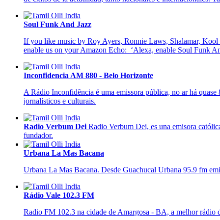
Soul Funk And Jazz
If you like music by Roy Ayers, Ronnie Laws, Shalamar, Kool
enable us on your Amazon Echo: ‘Alexa, enable Soul Funk And 
Inconfidencia AM 880 - Belo Horizonte
A Rádio Inconfidência é uma emissora pública, no ar há quase 
jornalísticos e culturais.
Radio Verbum Dei
Radio Verbum Dei, es una emisora católica
fundador.
Urbana La Mas Bacana
Urbana La Mas Bacana. Desde Guachucal Urbana 95.9 fm emiso
Rádio Vale 102.3 FM
Radio FM 102.3 na cidade de Amargosa - BA, a melhor rádio da r