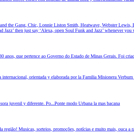
 and the Gang, Chic, Lonnie Liston Smith, Heatwave, Webster Lewis, 
Jazz’ then just say ‘Alexa, open Soul Funk and Jazz’ whenever you wa
80 anos, que pertence ao Governo do Estado de Minas Gerais. Foi criada
 internacional, orientada y elaborada por la Familia Misionera Verbum D
ra juvenil y diferente. Po...Ponte modo Urbana la mas bacana
egião! Musicas, sorteios, promoções, notícias e muito mais, ouça a rá