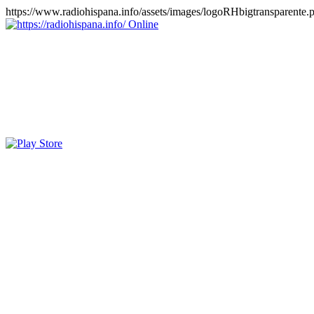
https://www.radiohispana.info/assets/images/logoRHbigtransparente.
Online
https://radiohispana.info
Tiene 15.505 emisoras de radio por web y móvil, para que los pu
COSTA RICA, CUBA, ECUADOR, EL SALVADOR, ESPAÑA,
PERÚ, PORTUGAL, PUERTO RICO, REINO UNIDO, RUMANIA, DO
oirlas, además los puedes disfrutar también en el celular/móvil Android