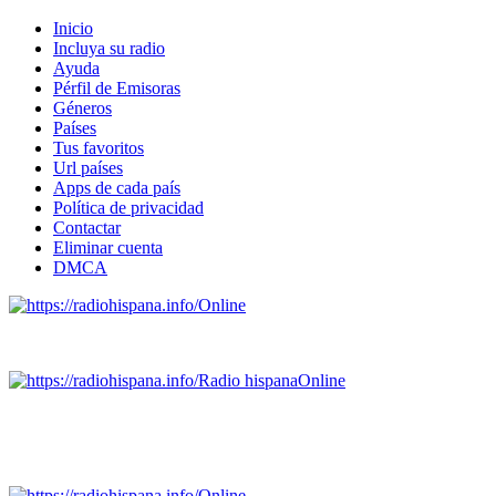
Inicio
Incluya su radio
Ayuda
Pérfil de Emisoras
Géneros
Países
Tus favoritos
Url países
Apps de cada país
Política de privacidad
Contactar
Eliminar cuenta
DMCA
Online
Emisoras de radio por web y móvil.
Radio hispana
Online
Todas las principales estaciones de radio del mundo hispano
SALVADOR, ESPAÑA, GUATEMALA, HAITI, HONDURAS, J
DOMINICANA, TRINIDAD AND TOBAGO, URUGUAY y VENEZUELA). Haga 
Online