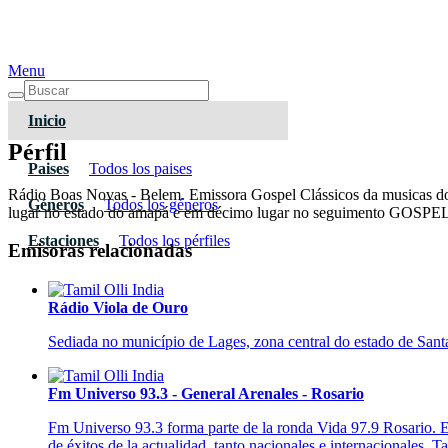
Menu
Inicio
Pérfil
Paises
Todos los paises
Rádio Boas Novas - Belem. Emissora Gospel Clássicos da musicas d
Géneros
Todos los géneros
lugar no estado do amapá e em décimo lugar no seguimento GO
Estaciones
Todos los pérfiles
Emisoras relacionadas
Rádio Viola de Ouro
Sediada no município de Lages, zona central do estado de Santa
Fm Universo 93.3 - General Arenales - Rosario
Fm Universo 93.3 forma parte de la ronda Vida 97.9 Rosario. E
de éxitos de la actualidad, tanto nacionales e internacionales. 