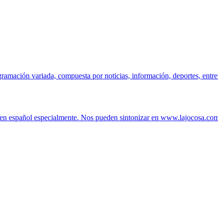
mación variada, compuesta por noticias, información, deportes, entrevi
 en español especialmente. Nos pueden sintonizar en www.lajocosa.com 