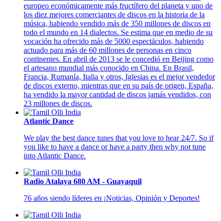
europeo económicamente más fructífero del planeta y uno de
los diez mejores comerciantes de discos en la historia de la
música, habiendo vendido más de 350 millones de discos en
todo el mundo en 14 dialectos. Se estima que en medio de su
vocación ha ofrecido más de 5000 espectáculos, habiendo
actuado para más de 60 millones de personas en cinco
continentes. En abril de 2013 se le concedió en Beijing como
el artesano mundial más conocido en China. En Brasil,
Francia, Rumanía, Italia y otros, Iglesias es el mejor vendedor
de discos externo, mientras que en su país de origen, España,
ha vendido la mayor cantidad de discos jamás vendidos, con
23 millones de discos.
Atlantic Dance
We play the best dance tunes that you love to hear 24/7. So if
you like to have a dance or have a party then why not tune
into Atlantic Dance.
Radio Atalaya 680 AM - Guayaquil
76 años siendo líderes en ¡Noticias, Opinión y Deportes!