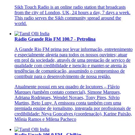
Sikh Touch Radio is an online radio station that broadcasts
from the city of London, UK, 24 hours a day, 7 days a week.
This radio serves the Sikh community spread around the
world.
Rádio Grande Rio FM 100.7 - Petrolina
A Grande Rio FM prima por levar informação, entretenimento
e especialmente alegria para todos os nossos ouvintes; atuar
em prol da sociedade, através de uma prestação de serviço de
qualidade com credibilidade e isenção e manter-se atenta às
tendências de comunicação, assumindo o compromisso de
contribuir para o desenvolvimento de nossa região.
Atualmente possui em seu quadro de locutores – Flávio
Marques (também contato comercial), Simone Marques,
Adriana Rodrigues, Wendel Novaes, Tony Pires, Silvio
Martins, Beto Lupy. A emissora conta também com uma
premiada equipe de jornalismo, integrada por profissionais de
credibilidade: Neya Gonçalves (coordenação), Karine Paixão,
Mônia Ramos e Milena Pacheco
Radio Unach 106.9 FM - Chillán