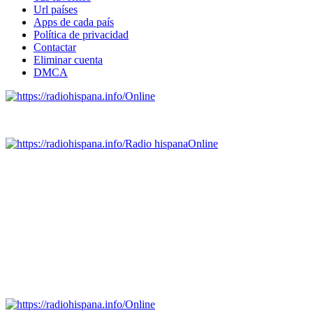
Url países
Apps de cada país
Política de privacidad
Contactar
Eliminar cuenta
DMCA
Online
Emisoras de radio por web y móvil.
Radio hispana
Online
Todas las principales estaciones de radio del mundo hispano,
portugués-brasileiro y anglosajon (ARGENTINA, BOLIVIA,
BRASIL, CHILE, COLOMBIA, COSTA RICA, CUBA,
ECUADOR, EL SALVADOR, ESPAÑA, GUATEMALA,
HAITI, HONDURAS, JAMAICA, MÉXICO, NICARAGUA,
PANAMA, PARAGUAY, PERÚ, PORTUGAL, PUERTO RICO,
REINO UNIDO, DOMINICANA, TRINIDAD AND TOBAGO,
URUGUAY y VENEZUELA). Haga clic en el logo de las
estaciones de radio para oirlas. (Estamos trabajando incorporando
más estaciones diariamente).
Online