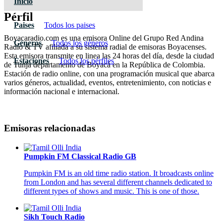
Inicio
Pérfil
Paises
Todos los paises
Boyacaradio.com es una emisora Online del Grupo Red Andina
Géneros
Todos los géneros
Radio & TV afiliada a su sistema radial de emisoras Boyacenses.
Esta emisora transmite en linea las 24 horas del día, desde la ciudad
Estaciones
Todos los pérfiles
de Tunja departamento de Boyacá en la República de Colombia.
Estación de radio online, con una programación musical que abarca
varios géneros, actualidad, eventos, entretenimiento, con noticias e
información nacional e internacional.
Emisoras relacionadas
Pumpkin FM Classical Radio GB
Pumpkin FM is an old time radio station. It broadcasts online
from London and has several different channels dedicated to
different types of shows and music. This is one of those.
Sikh Touch Radio