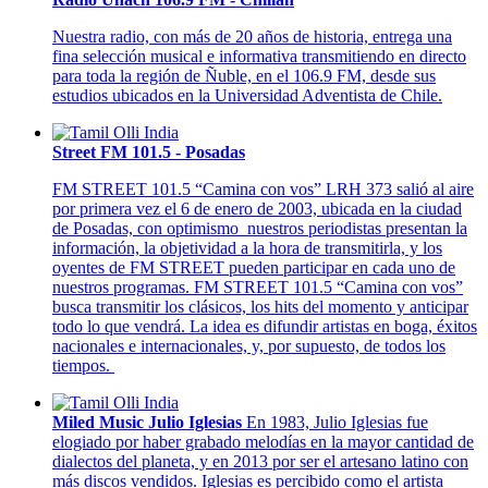
Nuestra radio, con más de 20 años de historia, entrega una
fina selección musical e informativa transmitiendo en directo
para toda la región de Ñuble, en el 106.9 FM, desde sus
estudios ubicados en la Universidad Adventista de Chile.
Street FM 101.5 - Posadas
FM STREET 101.5 “Camina con vos” LRH 373 salió al aire
por primera vez el 6 de enero de 2003, ubicada en la ciudad
de Posadas, con optimismo nuestros periodistas presentan la
información, la objetividad a la hora de transmitirla, y los
oyentes de FM STREET pueden participar en cada uno de
nuestros programas. FM STREET 101.5 “Camina con vos”
busca transmitir los clásicos, los hits del momento y anticipar
todo lo que vendrá. La idea es difundir artistas en boga, éxitos
nacionales e internacionales, y, por supuesto, de todos los
tiempos.
Miled Music Julio Iglesias
En 1983, Julio Iglesias fue
elogiado por haber grabado melodías en la mayor cantidad de
dialectos del planeta, y en 2013 por ser el artesano latino con
más discos vendidos. Iglesias es percibido como el artista