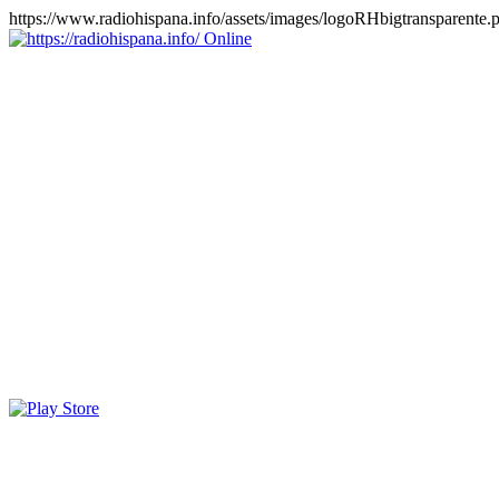
https://www.radiohispana.info/assets/images/logoRHbigtransparente.
Online
https://radiohispana.info
Tiene 15.505 emisoras de radio por web y móvil, para que los
puedas disfrutar, entretenimiento, información y música de todos los
géneros. Países: ARGENTINA, BOLIVIA, BRASIL, CHILE,
COLOMBIA, COSTA RICA, CUBA, ECUADOR, EL
SALVADOR, ESPAÑA, EE.UU, GUATEMALA, HAITI,
HONDURAS, JAMAICA, MARRUECOS, MÉXICO,
NICARAGUA, PANAMA, PARAGUAY, PERÚ, PORTUGAL,
PUERTO RICO, REINO UNIDO, RUMANIA, DOMINICANA,
TRINIDAD AND TOBAGO, URUGUAY y VENEZUELA.
Haga clic en el logo de las estaciones de radio para oirlas, además
los puedes disfrutar también en el celular/móvil Android, en el
Google Play Store, tiene función de grabación, podrás grabar y
crearte playlists gratis. Descargas: