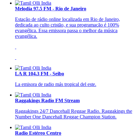
Melodia 97.5 FM - Rio de Janeiro
Estação de rádio online localizada em Rio de Janeiro,
dedicada ao culto cristão, e sua programação é 100%
evangélica. Essa emissora passa o melhor da música
evangélica.
LA R 104.3 FM - Seibo
La emisora de radio más tropical del este.
Raggakings Radio FM Stream
Raggakings 24/7 Dancehall Reggae Radio. Raggakings the
Number One Dancehall Reggae Champion Station.
Radio Estéreo Centro