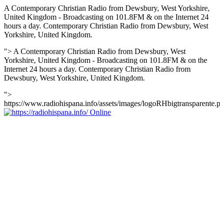
A Contemporary Christian Radio from Dewsbury, West Yorkshire,
United Kingdom - Broadcasting on 101.8FM & on the Internet 24
hours a day. Contemporary Christian Radio from Dewsbury, West
Yorkshire, United Kingdom.
">
A Contemporary Christian Radio from Dewsbury, West
Yorkshire, United Kingdom - Broadcasting on 101.8FM & on the
Internet 24 hours a day. Contemporary Christian Radio from
Dewsbury, West Yorkshire, United Kingdom.
">
https://www.radiohispana.info/assets/images/logoRHbigtransparente.
Online
https://radiohispana.info
Tiene 15.505 emisoras de radio por web y móvil, para que los
puedas disfrutar, entretenimiento, información y música de todos los
géneros. Países: ARGENTINA, BOLIVIA, BRASIL, CHILE,
COLOMBIA, COSTA RICA, CUBA, ECUADOR, EL
SALVADOR, ESPAÑA, EE.UU, GUATEMALA, HAITI,
HONDURAS, JAMAICA, MARRUECOS, MÉXICO,
NICARAGUA, PANAMA, PARAGUAY, PERÚ, PORTUGAL,