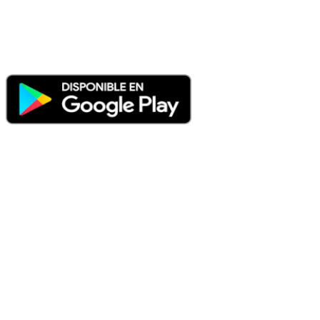
PUERTO RICO, REINO UNIDO, RUMANIA, DOMINICANA,
TRINIDAD AND TOBAGO, URUGUAY y VENEZUELA.
Haga clic en el logo de las estaciones de radio para oirlas, además
los puedes disfrutar también en el celular/móvil Android, en el
Google Play Store, tiene función de grabación, podrás grabar y
crearte playlists gratis. Descargas: