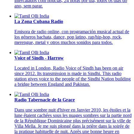
intercalados com notícias, 24 horas por dia, todos os dias do
ano, sem parar.
La Zona Cubana Radio
Emisora de radio online, con programación musical actual de
los géneros bachata, dance, pop latino, rap/hip-hop, rock,
merengue, metal y otros muchos sonidos para todos.
Voice of Sindh - Harrow
Located in London, Radio Voice of Sindh has been on air
since 2012. Its transmission is made in Sindhi. This radio
station gives voice to the people of the Sindhi Nation building
a bridge between England and Pakistan.
Radio Tabernacle de la Grace
Dans une sombre nuit d'hiver en Janvier 2010, les étoiles et la
lune étaient cachées sous les nuages sombres sur la partie nord
de la République Dominicaine plus précisément sur la ville de
Villa Mella. Je me suis plongé dans la prière dans la soirée de
la pratique habituelle de nuit. Après une bonne heure en