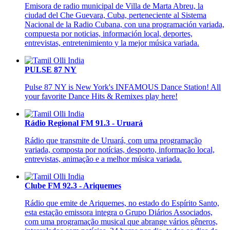
Emisora de radio municipal de Villa de Marta Abreu, la
ciudad del Che Guevara, Cuba, perteneciente al Sistema
Nacional de la Radio Cubana, con una programación variada,
compuesta por noticias, información local, deportes,
entrevistas, entretenimiento y la mejor música variada.
PULSE 87 NY
Pulse 87 NY is New York's INFAMOUS Dance Station! All
your favorite Dance Hits & Remixes play here!
Rádio Regional FM 91.3 - Uruará
Rádio que transmite de Uruará, com uma programação
variada, composta por notícias, desporto, informação local,
entrevistas, animação e a melhor música variada.
Clube FM 92.3 - Ariquemes
Rádio que emite de Ariquemes, no estado do Espírito Santo,
esta estação emissora integra o Grupo Diários Associados,
com uma programação musical que abrange vários gêneros,