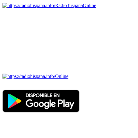
Radio hispana
Online
Todas las principales estaciones de radio del mundo hispano,
portugués-brasileiro y anglosajon (ARGENTINA, BOLIVIA,
BRASIL, CHILE, COLOMBIA, COSTA RICA, CUBA,
ECUADOR, EL SALVADOR, ESPAÑA, GUATEMALA,
HAITI, HONDURAS, JAMAICA, MÉXICO, NICARAGUA,
PANAMA, PARAGUAY, PERÚ, PORTUGAL, PUERTO RICO,
REINO UNIDO, DOMINICANA, TRINIDAD AND TOBAGO,
URUGUAY y VENEZUELA). Haga clic en el logo de las
estaciones de radio para oirlas. (Estamos trabajando incorporando
más estaciones diariamente).
Online
Nuevo: Emisoras de radio por web y móvil. Descargas: