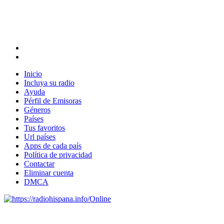
Inicio
Incluya su radio
Ayuda
Pérfil de Emisoras
Géneros
Países
Tus favoritos
Url países
Apps de cada país
Política de privacidad
Contactar
Eliminar cuenta
DMCA
Online
Emisoras de radio por web y móvil.