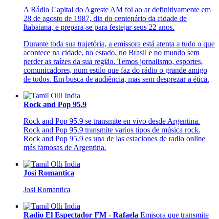
A Rádio Capital do Agreste AM foi ao ar definitivamente em
28 de agosto de 1987, dia do centenário da cidade de
Itabaiana, e prepara-se para festejar seus 22 anos.
Durante toda sua trajetória, a emissora está atenta a tudo o que
acontece na cidade, no estado, no Brasil e no mundo sem
perder as raízes da sua região. Temos jornalismo, esportes,
comunicadores, num estilo que faz do rádio o grande amigo
de todos. Em busca de audiência, mas sem desprezar a ética.
Rock and Pop 95.9
Rock and Pop 95.9 se transmite en vivo desde Argentina.
Rock and Pop 95.9 transmite varios tipos de música rock.
Rock and Pop 95.9 es una de las estaciones de radio online
más famosas de Argentina.
Josi Romantica
Josi Romantica
Radio El Espectador FM - Rafaela
Emisora que transmite