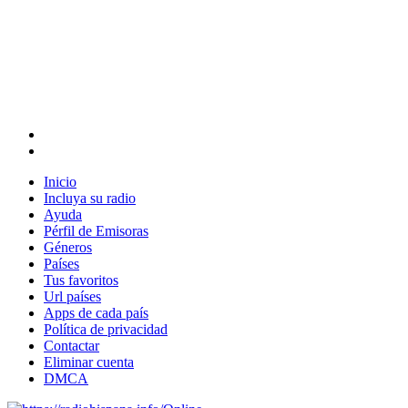
Inicio
Incluya su radio
Ayuda
Pérfil de Emisoras
Géneros
Países
Tus favoritos
Url países
Apps de cada país
Política de privacidad
Contactar
Eliminar cuenta
DMCA