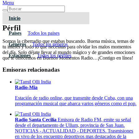
Menu
Inicio
Pérfil
Paises
Todos los paises
Somos la ciberradio que estabas buscando. Buena música, temas de
Géneros
Todos los géneros
tu interés y todo lo que necesitas para olvidar los malos momentos
del día. Solo déjate llevar al mundo mágico y de grandes emociones
Estaciones
Todos los pérfiles
que te ofrecemos en Buenos Momentos Radio…¡Contigo en línea!
Emisoras relacionadas
Radio-Mia
Estación de radio online, que transmite desde Cuba, con una
programación musical que abarca varios géneros como el pop.
Radio Santa Cecilia
Emisora de Radio FM, emite su señal
desde el departamento de Ullum, provincia de San Juan.
NOTICIAS - ACTUALIDAD - DEPORTES. Trasmisiones
en vivo de los encuentro deportivos mas destacados de la