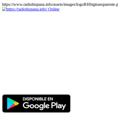
https://www.radiohispana.info/assets/images/logoRHbigtransparente.
Online
https://radiohispana.info
Tiene 15.505 emisoras de radio por web y móvil, para que los
puedas disfrutar, entretenimiento, información y música de todos los
géneros. Países: ARGENTINA, BOLIVIA, BRASIL, CHILE,
COLOMBIA, COSTA RICA, CUBA, ECUADOR, EL
SALVADOR, ESPAÑA, EE.UU, GUATEMALA, HAITI,
HONDURAS, JAMAICA, MARRUECOS, MÉXICO,
NICARAGUA, PANAMA, PARAGUAY, PERÚ, PORTUGAL,
PUERTO RICO, REINO UNIDO, RUMANIA, DOMINICANA,
TRINIDAD AND TOBAGO, URUGUAY y VENEZUELA.
Haga clic en el logo de las estaciones de radio para oirlas, además
los puedes disfrutar también en el celular/móvil Android, en el
Google Play Store, tiene función de grabación, podrás grabar y
crearte playlists gratis. Descargas: