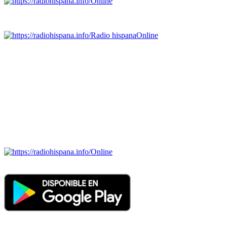
Online
Emisoras de radio por web y móvil.
Radio hispana
Online
Todas las principales estaciones de radio del mundo hispano,
portugués-brasileiro y anglosajon (ARGENTINA, BOLIVIA,
BRASIL, CHILE, COLOMBIA, COSTA RICA, CUBA,
ECUADOR, EL SALVADOR, ESPAÑA, GUATEMALA,
HAITI, HONDURAS, JAMAICA, MÉXICO, NICARAGUA,
PANAMA, PARAGUAY, PERÚ, PORTUGAL, PUERTO RICO,
REINO UNIDO, DOMINICANA, TRINIDAD AND TOBAGO,
URUGUAY y VENEZUELA). Haga clic en el logo de las
estaciones de radio para oirlas. (Estamos trabajando incorporando
más estaciones diariamente).
Online
Nuevo: Emisoras de radio por web y móvil. Descargas: