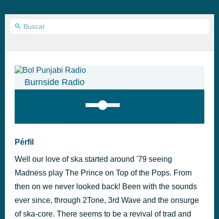
Burnside Radio
top:300px;
left:100px; width:58px;
height:28px; background:#005f79;'
class='hap-icon hap-icon-heart'>
Pérfil
Well our love of ska started around '79 seeing
Madness play The Prince on Top of the Pops. From
then on we never looked back! Been with the sounds
ever since, through 2Tone, 3rd Wave and the onsurge
of ska-core. There seems to be a revival of trad and