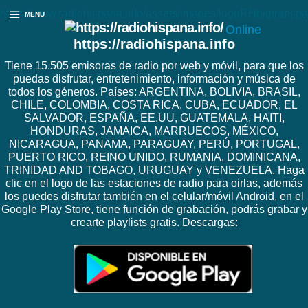
https://www.radiohispana.info/assets/images/logoRHbigtranspa
MENU
Online
https://radiohispana.info
Tiene 15.505 emisoras de radio por web y móvil, para que los
puedas disfrutar, entretenimiento, información y música de
todos los géneros. Países: ARGENTINA, BOLIVIA, BRASIL,
CHILE, COLOMBIA, COSTA RICA, CUBA, ECUADOR, EL
SALVADOR, ESPAÑA, EE.UU, GUATEMALA, HAITI,
HONDURAS, JAMAICA, MARRUECOS, MÉXICO,
NICARAGUA, PANAMA, PARAGUAY, PERÚ, PORTUGAL,
PUERTO RICO, REINO UNIDO, RUMANIA, DOMINICANA,
TRINIDAD AND TOBAGO, URUGUAY y VENEZUELA. Haga
clic en el logo de las estaciones de radio para oirlas, además
los puedes disfrutar también en el celular/móvil Android, en el
Google Play Store, tiene función de grabación, podrás grabar y
crearte playlists gratis. Descargas: