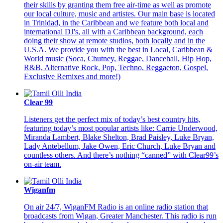
their skills by granting them free air-time as well as promote
our local culture, music and artistes. Our main base is located
in Trinidad, in the Caribbean and we feature both local and
international DJ's, all with a Caribbean background, each
doing their show at remote studios, both locally and in the
U.S.A. We provide you with the best in Local, Caribbean &
World music (Soca, Chutney, Reggae, Dancehall, Hip Hop,
R&B, Alternative Rock, Pop, Techno, Reggaeton, Gospel,
Exclusive Remixes and more!)
Clear 99
Listeners get the perfect mix of today’s best country hits,
featuring today’s most popular artists like: Carrie Underwood,
Miranda Lambert, Blake Shelton, Brad Paisley, Luke Bryan,
Lady Antebellum, Jake Owen, Eric Church, Luke Bryan and
countless others. And there’s nothing “canned” with Clear99’s
on-air team.
Wiganfm
On air 24/7, WiganFM Radio is an online radio station that
broadcasts from Wigan, Greater Manchester. This radio is run