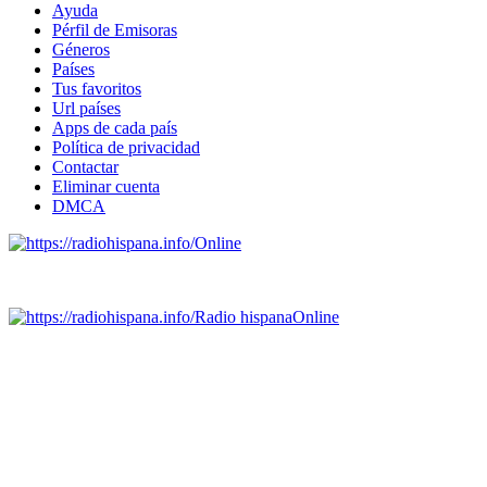
Ayuda
Pérfil de Emisoras
Géneros
Países
Tus favoritos
Url países
Apps de cada país
Política de privacidad
Contactar
Eliminar cuenta
DMCA
Online
Emisoras de radio por web y móvil.
Radio hispana
Online
Todas las principales estaciones de radio del mundo hispano,
portugués-brasileiro y anglosajon (ARGENTINA, BOLIVIA,
BRASIL, CHILE, COLOMBIA, COSTA RICA, CUBA,
ECUADOR, EL SALVADOR, ESPAÑA, GUATEMALA,
HAITI, HONDURAS, JAMAICA, MÉXICO, NICARAGUA,
PANAMA, PARAGUAY, PERÚ, PORTUGAL, PUERTO RICO,
REINO UNIDO, DOMINICANA, TRINIDAD AND TOBAGO,