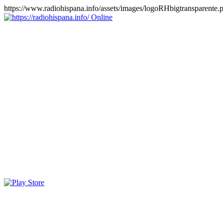
https://www.radiohispana.info/assets/images/logoRHbigtransparente.
Online
https://radiohispana.info
Tiene 15.505 emisoras de radio por web y móvil, para que los
puedas disfrutar, entretenimiento, información y música de todos los
géneros. Países: ARGENTINA, BOLIVIA, BRASIL, CHILE,
COLOMBIA, COSTA RICA, CUBA, ECUADOR, EL
SALVADOR, ESPAÑA, EE.UU, GUATEMALA, HAITI,
HONDURAS, JAMAICA, MARRUECOS, MÉXICO,
NICARAGUA, PANAMA, PARAGUAY, PERÚ, PORTUGAL,
PUERTO RICO, REINO UNIDO, RUMANIA, DOMINICANA,
TRINIDAD AND TOBAGO, URUGUAY y VENEZUELA.
Haga clic en el logo de las estaciones de radio para oirlas, además
los puedes disfrutar también en el celular/móvil Android, en el
Google Play Store, tiene función de grabación, podrás grabar y
crearte playlists gratis. Descargas: