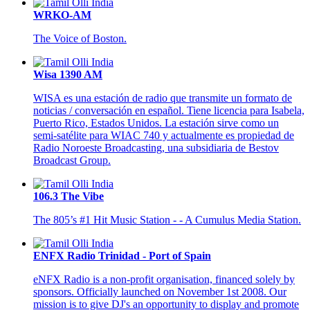
WRKO-AM
The Voice of Boston.
Wisa 1390 AM
WISA es una estación de radio que transmite un formato de
noticias / conversación en español. Tiene licencia para Isabela,
Puerto Rico, Estados Unidos. La estación sirve como un
semi-satélite para WIAC 740 y actualmente es propiedad de
Radio Noroeste Broadcasting, una subsidiaria de Bestov
Broadcast Group.
106.3 The Vibe
The 805’s #1 Hit Music Station - - A Cumulus Media Station.
ENFX Radio Trinidad - Port of Spain
eNFX Radio is a non-profit organisation, financed solely by
sponsors. Officially launched on November 1st 2008. Our
mission is to give DJ's an opportunity to display and promote