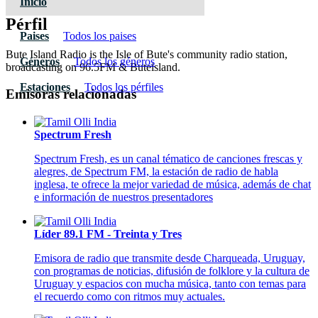
Inicio
Pérfil
Paises
Todos los paises
Bute Island Radio is the Isle of Bute's community radio station,
Géneros
Todos los géneros
broadcasting on 96.5FM & Buteisland.
Estaciones
Todos los pérfiles
Emisoras relacionadas
Spectrum Fresh
Spectrum Fresh, es un canal tématico de canciones frescas y
alegres, de Spectrum FM, la estación de radio de habla
inglesa, te ofrece la mejor variedad de música, además de chat
e información de nuestros presentadores
Líder 89.1 FM - Treinta y Tres
Emisora de radio que transmite desde Charqueada, Uruguay,
con programas de noticias, difusión de folklore y la cultura de
Uruguay y espacios con mucha música, tanto con temas para
el recuerdo como con ritmos muy actuales.