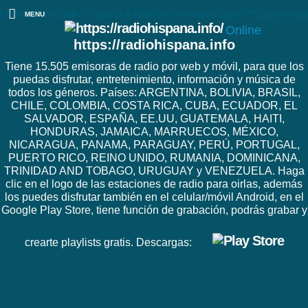
https://www.radiohispana.info/assets/images/logoRHbigtranspa
MENU
Online
https://radiohispana.info
Tiene 15.505 emisoras de radio por web y móvil, para que los
puedas disfrutar, entretenimiento, información y música de
todos los géneros. Países: ARGENTINA, BOLIVIA, BRASIL,
CHILE, COLOMBIA, COSTA RICA, CUBA, ECUADOR, EL
SALVADOR, ESPAÑA, EE.UU, GUATEMALA, HAITI,
HONDURAS, JAMAICA, MARRUECOS, MÉXICO,
NICARAGUA, PANAMA, PARAGUAY, PERÚ, PORTUGAL,
PUERTO RICO, REINO UNIDO, RUMANIA, DOMINICANA,
TRINIDAD AND TOBAGO, URUGUAY y VENEZUELA. Haga
clic en el logo de las estaciones de radio para oirlas, además
los puedes disfrutar también en el celular/móvil Android, en el
Google Play Store, tiene función de grabación, podrás grabar y
crearte playlists gratis. Descargas: