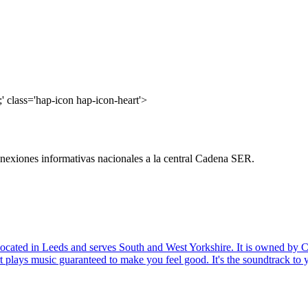
' class='hap-icon hap-icon-heart'>
nexiones informativas nacionales a la central Cadena SER.
 is located in Leeds and serves South and West Yorkshire. It is owned b
plays music guaranteed to make you feel good. It's the soundtrack to you