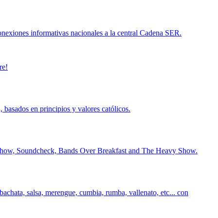
exiones informativas nacionales a la central Cadena SER.
re!
 basados en principios y valores católicos.
an Show, Soundcheck, Bands Over Breakfast and The Heavy Show.
achata, salsa, merengue, cumbia, rumba, vallenato, etc... con