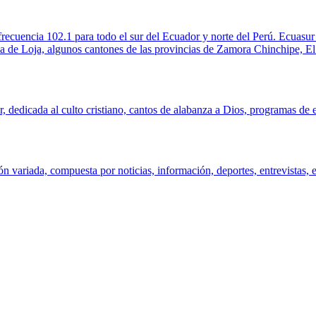
recuencia 102.1 para todo el sur del Ecuador y norte del Perú. Ecuas
ia de Loja, algunos cantones de las provincias de Zamora Chinchipe, E
 dedicada al culto cristiano, cantos de alabanza a Dios, programas de e
variada, compuesta por noticias, información, deportes, entrevistas, e