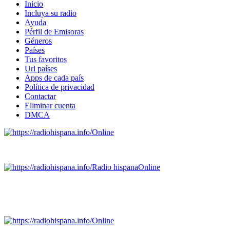
Inicio
Incluya su radio
Ayuda
Pérfil de Emisoras
Géneros
Países
Tus favoritos
Url países
Apps de cada país
Política de privacidad
Contactar
Eliminar cuenta
DMCA
Online
Emisoras de radio por web y móvil.
Radio hispana
Online
Todas las principales estaciones de radio del mundo hispano
SALVADOR, ESPAÑA, GUATEMALA, HAITI, HONDURAS, J
DOMINICANA, TRINIDAD AND TOBAGO, URUGUAY y VENEZUELA). Haga 
Online