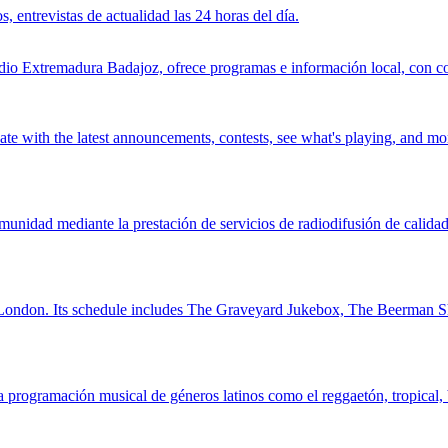
, entrevistas de actualidad las 24 horas del día.
o Extremadura Badajoz, ofrece programas e información local, con con
ate with the latest announcements, contests, see what's playing, and mo
nidad mediante la prestación de servicios de radiodifusión de calidad,
rom London. Its schedule includes The Graveyard Jukebox, The Beerm
 programación musical de géneros latinos como el reggaetón, tropical, b