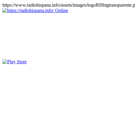
https://www.radiohispana.info/assets/images/logoRHbigtransparente.
Online
https://radiohispana.info
Tiene 15.505 emisoras de radio por web y móvil, para que los pu
COSTA RICA, CUBA, ECUADOR, EL SALVADOR, ESPAÑA,
PERÚ, PORTUGAL, PUERTO RICO, REINO UNIDO, RUMANIA, DO
oirlas, además los puedes disfrutar también en el celular/móvil Android