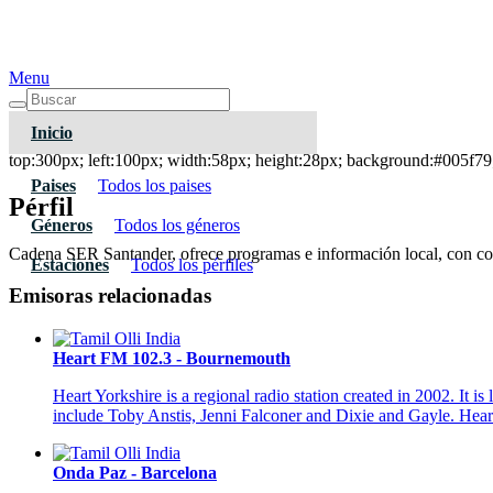
Menu
Inicio
Cadena SER Santander
top:300px; left:100px; width:58px; height:28px; background:#005f79;
Paises
Todos los paises
Pérfil
Géneros
Todos los géneros
Cadena SER Santander, ofrece programas e información local, con co
Estaciones
Todos los pérfiles
Emisoras relacionadas
Heart FM 102.3 - Bournemouth
Heart Yorkshire is a regional radio station created in 2002. It
include Toby Anstis, Jenni Falconer and Dixie and Gayle. Heart 
Onda Paz - Barcelona